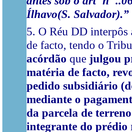
antes sob o artº nº ..
Ílhavo(S. Salvador).”
5. O Réu DD interpôs 
de facto, tendo o Trib
acórdão
que
julgou p
matéria de facto, re
pedido subsidiário (d
mediante o pagamento
da parcela de terreno
integrante do prédio 