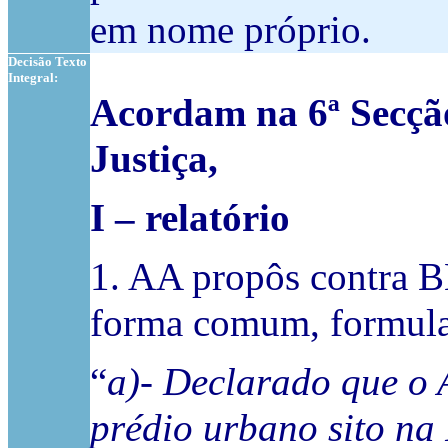
em nome próprio.
Decisão Texto
Integral:
Acordam na 6ª Secçã
Justiça,
I – relatório
1. AA propôs contra B
forma comum, formula
“
a)- Declarado que o 
prédio urbano sito na 