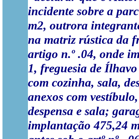
incidente sobre a par
m2, outrora integrante
na matriz rústica da f
artigo n.º .04, onde 
1, freguesia de Ílhav
com cozinha, sala, de
anexos com vestíbulo,
despensa e sala; gara
implantação 475,24 m2,