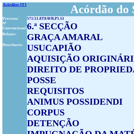
Acórdãos STJ
Acórdão do 
Processo:
571/21.8T8AVR.P1.S1
Nº
6.ª SECÇÃO
Convencional:
Relator:
GRAÇA AMARAL
Descritores:
USUCAPIÃO
AQUISIÇÃO ORIGINÁR
DIREITO DE PROPRIE
POSSE
REQUISITOS
ANIMUS POSSIDENDI
CORPUS
DETENÇÃO
IMPUGNAÇÃO DA MATÉ