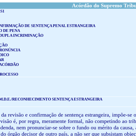
Acórdão do Supremo Tribun
.S1
ONFIRMAÇÃO DE SENTENÇA PENAL ESTRANGEIRA
 DE PENA
 DUPLA INCRIMINAÇÃO
ÇÃO
PRONÚNCIA
DICO
AR
 ACÓRDÃO
PROCESSO
M.D.E./RECONHECIMENTO SENTENÇA ESTRANGEIRA
 da revisão e confirmação de sentença estrangeira, impõe-se 
evisão é, por regra, meramente formal, não competindo ao trib
idenda, nem pronunciar-se sobre o fundo ou mérito da causa
 do órgão decisor de outro país, a não ser que subsistam obje