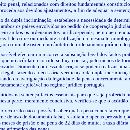
eito penal, relacionados com direitos fundamentais constituc
 proceda aos devidos ajustamentos, a fim de adequar a sentença
pio da dupla incriminação, estabelece a necessidade de determi
e ambos os países envolvidos no pedido de cooperação judiciár
 em ambos os ordenamentos jurídico-penais, nem que o enqu
egal de crime ou mediante a utilização da mesma terminologia
cação criminal existente no âmbito do ordenamento jurídico do 
r possível efectuar uma correcta subsunção legal dos factos pr
o que no acórdão recorrido se faça constar, pelo menos de form
rovados. Somente com essa descrição se poderá realizar uma 
a legal, fazendo a necessária verificação da dupla incrimin
quando da averiguação da legalidade da pena concretamente a 
ractamente aplicável no regime jurídico português.
itidos na sentença factos essenciais para que seja proferida u
, nesta parte, meramente conclusiva, verifica-se que o acórdão
o recorrido não é possível saber qual a pena concreta em que
ime de uso de documento falso, resultando apenas provado que
6 meses de prisão e na pena de 22 dias de multa, à taxa diária
oma aritmética das penas.