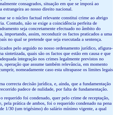
ionalmente consagrados, situação em que se imporá ao
 estrangeira ao nosso direito nacional.
nar se o núcleo factual relevante constitui crime ao abrigo
ia. Contudo, não se exige a coincidência perfeita de
adramento seja concretamente efectuado no âmbito do
, importando, assim, reconduzir os factos praticados a uma
país no qual se pretende que seja executada a sentença.
aticados pelo arguido no nosso ordenamento jurídico, afigura-
a sintetizada, quais são os factos que estão em causa e que
adequada integração nos crimes legalmente previstos no
ação, operação que assume também relevância, em momento
cumprir, nomeadamente caso esta ultrapasse os limites legais
ma correcta decisão jurídica, e, ainda, que a fundamentação
 recorrido padece de nulidade, por falta de fundamentação.
 o requerido foi condenado, quer pelo crime de receptação,
, pela prática de ambos, foi o requerido condenado na pena
 de 1/30 (um trigésimo) do salário mínimo vigente, a qual