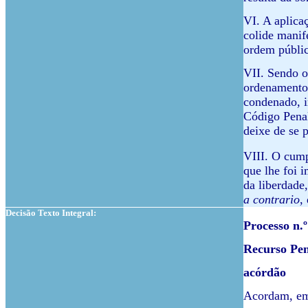
VI. A aplica
colide manif
ordem públic
VII. Sendo o
ordenamento 
condenado, i
Código Penal
deixe de se 
VIII. O cump
que lhe foi 
da liberdade
a contrario
,
Decisão Texto Integral:
Processo n.º
Recurso Pen
acórdão
Acordam, em 