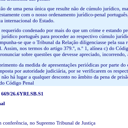
ção de uma pena única que resulte não de cúmulo jurídico, m
estamente com o nosso ordenamento jurídico-penal português,
a internacional do Estado.
 requerido condenado por mais do que um crime e estando pre
jurídico português para proceder ao respectivo cúmulo jurídi
mpunha-se que o Tribunal da Relação diligenciasse pela sua re
. Assim, nos termos do artigo 379.º, n.º 1, alínea c) do Códi
pronunciar sobre questões que devesse apreciado, incorrendo,
rimento da medida de apresentações periódicas por parte do
imposta por autoridade judiciária, por se verificarem os respe
, não há lugar a qualquer desconto no âmbito da pena de prisã
 do Código Penal
669/26.6YRLSB.S1
al
conferência, no Supremo Tribunal de Justiça