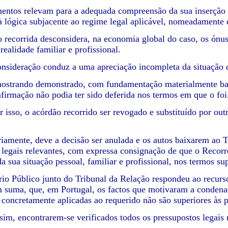
mentos relevam para a adequada compreensão da sua inserção pe
 à lógica subjacente ao regime legal aplicável, nomeadamente q
o recorrida desconsidera, na economia global do caso, os ónus
realidade familiar e profissional.
onsideração conduz a uma apreciação incompleta da situação 
ostrando demonstrado, com fundamentação materialmente bast
nfirmação não podia ter sido deferida nos termos em que o foi
r isso, o acórdão recorrido ser revogado e substituído por ou
riamente, deve a decisão ser anulada e os autos baixarem ao 
 legais relevantes, com expressa consignação de que o Recor
a sua situação pessoal, familiar e profissional, nos termos su
io Público junto do Tribunal da Relação respondeu ao recur
m suma, que, em Portugal, os factos que motivaram a condenaç
 concretamente aplicadas ao requerido não são superiores às 
sim, encontrarem-se verificados todos os pressupostos legais 