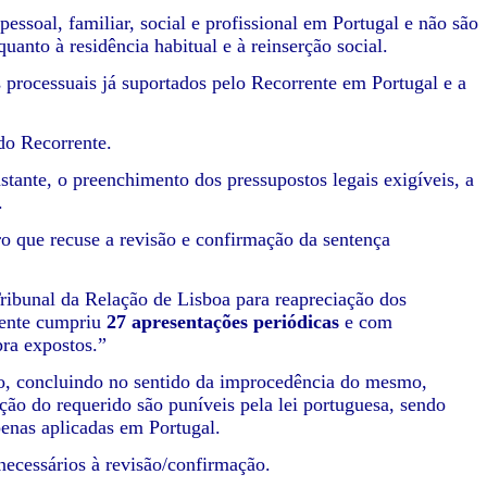
ssoal, familiar, social e profissional em Portugal e não são
uanto à residência habitual e à reinserção social.
 processuais já suportados pelo Recorrente em Portugal e a
do Recorrente.
ante, o preenchimento dos pressupostos legais exigíveis, a
.
tro que recuse a revisão e confirmação da sentença
Tribunal da Relação de Lisboa para reapreciação dos
rente cumpriu
27 apresentações periódicas
e com
pra expostos.”
so, concluindo no sentido da improcedência do mesmo,
ão do requerido são puníveis pela lei portuguesa, sendo
penas aplicadas em Portugal.
necessários à revisão/confirmação.