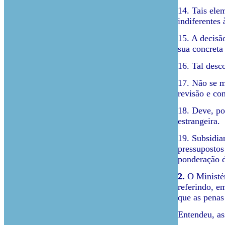
14. Tais ele
indiferentes
15. A decisã
sua concreta 
16. Tal desc
17. Não se m
revisão e co
18. Deve, po
estrangeira.
19. Subsidia
pressupostos
ponderação d
2.
O Ministér
referindo, e
que as penas
Entendeu, as