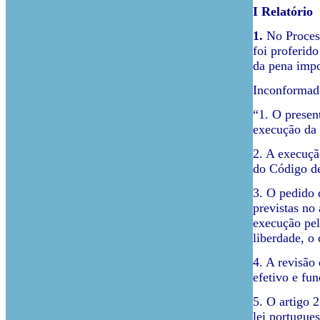
I Relatório
1.
No Process
foi proferid
da pena imp
Inconformado
“1. O presen
execução da 
2. A execuçã
do Código de
3. O pedido 
previstas no
execução pelo
liberdade, o
4. A revisão
efetivo e fu
5. O artigo 
lei portugues