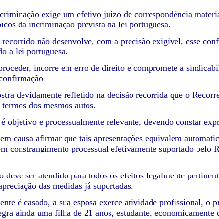
ncriminação exige um efetivo juízo de correspondência material
picos da incriminação prevista na lei portuguesa.
 recorrido não desenvolve, com a precisão exigível, esse confr
do a lei portuguesa.
proceder, incorre em erro de direito e compromete a sindicabi
 confirmação.
stra devidamente refletido na decisão recorrida que o Recor
s termos dos mesmos autos.
o é objetivo e processualmente relevante, devendo constar exp
 em causa afirmar que tais apresentações equivalem automat
em constrangimento processual efetivamente suportado pelo
to deve ser atendido para todos os efeitos legalmente pertine
preciação das medidas já suportadas.
ente é casado, a sua esposa exerce atividade profissional, o 
egra ainda uma filha de 21 anos, estudante, economicamente 