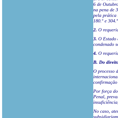
6 de Outubro 
na pena de 3
pela prática
180.º e 304.
2.
O requerid
3.
O Estado d
condenado so
4.
O requerid
B. Do direit
O processo d
internaciona
confirmação 
Por força do
Penal, preva
insuficiênci
No caso, ate
subsidiariam