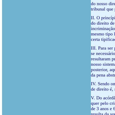
do nosso dir
tribunal que
II. O princí
do direito d
incriminação
mesmo tipo l
certa tipifi
III. Para se
se necessári
resultaram p
nosso sistem
posterior, a
da pena abst
IV. Sendo om
de direito é
V. Do acórdã
quer pelo cr
de 3 anos e 
resulta da s