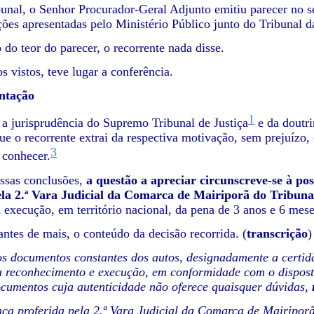
unal, o Senhor Procurador-Geral Adjunto emitiu parecer no 
ções apresentadas pelo Ministério Público junto do Tribunal 
do teor do parecer, o recorrente nada disse.
s vistos, teve lugar a conferência.
ntação
1
 a jurisprudência do Supremo Tribunal de Justiça
e da doutri
ue o recorrente extrai da respectiva motivação, sem prejuízo
3
 conhecer.
essas conclusões,
a questão a apreciar circunscreve-se à po
ela 2.ª Vara Judicial da Comarca de Mairiporã do Tribunal
 execução, em território nacional, da pena de 3 anos e 6 mese
antes de mais, o conteúdo da decisão recorrida. (
transcrição
)
s documentos constantes dos autos, designadamente a certid
a reconhecimento e execução, em conformidade com o disposto 
cumentos cuja autenticidade não oferece quaisquer dúvidas,
ça proferida pela 2.ª Vara Judicial da Comarca de Mairiporã