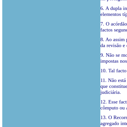
6. A dupla i
elementos tí
7. O acórdão
factos segun
8. Ao assim 
da revisão e
9. Não se mo
impostas no
10. Tal fact
11. Não está
que constitu
judiciária.
12. Esse fac
cômputo ou a
13. O Recorr
agregado int