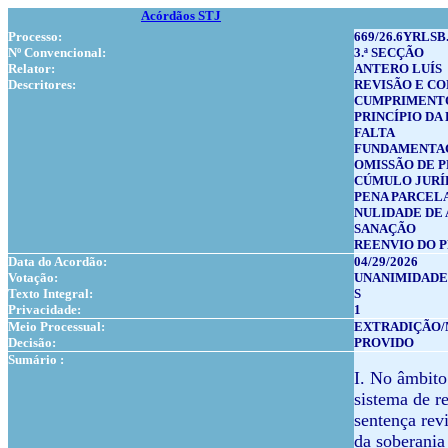
Acórdãos STJ
Processo:
669/26.6YRLSB
Nº Convencional:
3.ª SECÇÃO
Relator:
ANTERO LUÍS
Descritores:
REVISÃO E C
CUMPRIMENTO
PRINCÍPIO DA
FALTA
FUNDAMENTA
OMISSÃO DE 
CÚMULO JURÍ
PENA PARCEL
NULIDADE DE
SANAÇÃO
REENVIO DO 
Data do Acordão:
04/29/2026
Votação:
UNANIMIDADE
Texto Integral:
S
Privacidade:
1
Meio Processual:
EXTRADIÇÃO/
Decisão:
PROVIDO
Sumário :
I. No âmbito
sistema de r
sentença rev
da soberania