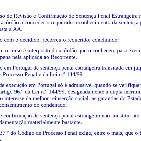
o de Revisão e Confirmação de Sentença Penal Estrangeira 
o acórdão a conceder o requerido reconhecimento da sentença
osta a AA.
 com o decidido, recorreu o requerido, concluindo:
te recurso é interposto do acórdão que reconheceu, para exec
pena nela aplicada ao Recorrente.
o em Portugal de sentença penal estrangeira transitada em ju
 Processo Penal e da Lei n.º 144/99.
de execução em Portugal só é admissível quando se verifiquem
 artigo 96.º da Lei n.º 144/99, designadamente a dupla incrimi
 interesse da melhor reinserção social, as garantias do Estado
 consentimento do condenado.
 e confirmação de sentença penal estrangeira não constitui ato
ndamentação materialmente bastante.
237.º do Código de Processo Penal exige, entre o mais, que o
a.