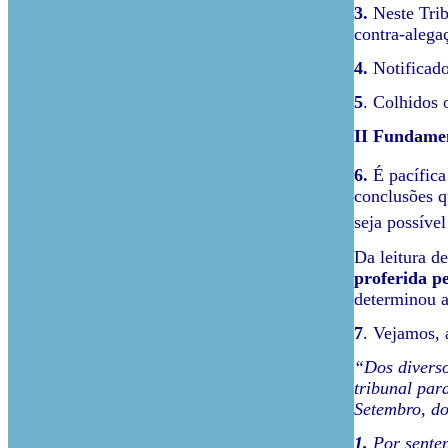
3.
Neste Trib
contra-alega
4.
Notificado 
5
. Colhidos o
II Fundame
6.
É pacífica
conclusões q
seja possível
Da leitura d
proferida p
determinou a
7
. Vejamos, 
“Dos diverso
tribunal par
Setembro, do
1.
Por senten