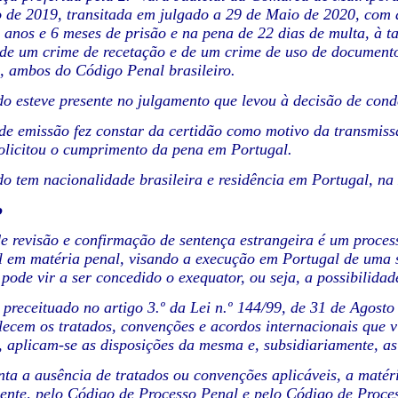
de 2019, transitada em julgado a 29 de Maio de 2020, com a ref
 anos e 6 meses de prisão e na pena de 22 dias de multa, à ta
 de um crime de recetação e de um crime de uso de documento 
º, ambos do Código Penal brasileiro.
o esteve presente no julgamento que levou à decisão de con
e emissão fez constar da certidão como motivo da transmiss
licitou o cumprimento da pena em Portugal.
o tem nacionalidade brasileira e residência em Portugal, na
o
e revisão e confirmação de sentença estrangeira é um proces
l em matéria penal, visando a execução em Portugal de uma se
pode vir a ser concedido o exequator, ou seja, a possibilidad
 preceituado no artigo 3.º da Lei n.º 144/99, de 31 de Agost
lecem os tratados, convenções e acordos internacionais que v
a, aplicam-se as disposições da mesma e, subsidiariamente, 
nta a ausência de tratados ou convenções aplicáveis, a matéri
ente, pelo Código de Processo Penal e pelo Código de Proces