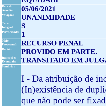
Data do
05/06/2021
Acordão:
Votação:
UNANIMIDADE
Texto
S
Integral:
Privacidade:
1
Meio
RECURSO PENAL
Processual:
Decisão:
PROVIDO EM PARTE.
Indicações
TRANSITADO EM JUL
Eventuais:
Sumário :
I - Da atribuição de i
(In)existência de dupl
que não pode ser fixa