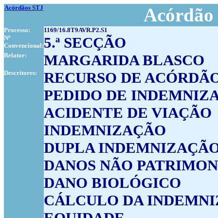
Acórdãos STJ
Acórdão 
Processo:
1169/16.8T9AVR.P2.S1
Nº
5.ª SECÇÃO
Convencional:
Relator:
MARGARIDA BLASCO
Descritores:
RECURSO DE ACÓRDÃ
PEDIDO DE INDEMNIZA
ACIDENTE DE VIAÇÃO
INDEMNIZAÇÃO
DUPLA INDEMNIZAÇÃ
DANOS NÃO PATRIMON
DANO BIOLÓGICO
CÁLCULO DA INDEMN
EQUIDADE