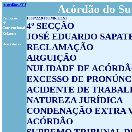
Acórdãos STJ
Acórdão do Su
Processo:
1060/22.9T8TMR.E1.S1
Nº
4º SECÇÃO
Convencional:
Relator:
JOSÉ EDUARDO SAPAT
Descritores:
RECLAMAÇÃO
ARGUIÇÃO
NULIDADE DE ACÓRD
EXCESSO DE PRONÚNC
ACIDENTE DE TRABA
NATUREZA JURÍDICA
CONDENAÇÃO EXTRA V
ACÓRDÃO
SUPREMO TRIBUNAL D