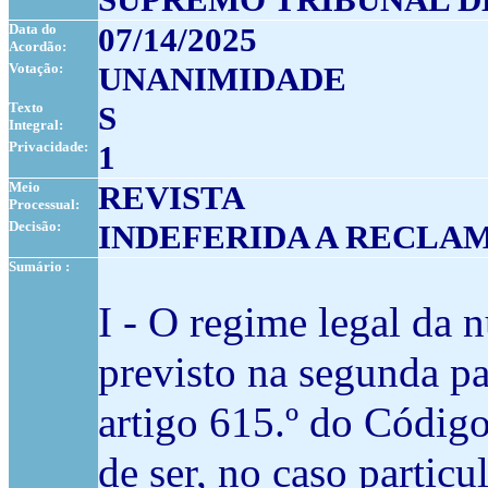
Data do
07/14/2025
Acordão:
Votação:
UNANIMIDADE
Texto
S
Integral:
Privacidade:
1
Meio
REVISTA
Processual:
Decisão:
INDEFERIDA A RECLA
Sumário :
I - O regime legal da 
previsto na segunda pa
artigo 615.º do Código
de ser, no caso particu