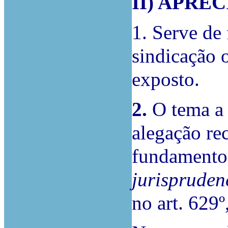
II) APR
1. Serve de 
sindicação o
exposto.
2.
O tema a 
alegação re
fundamento
jurispruden
no art. 629º