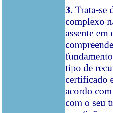
3.
Trata-se 
complexo na
assente em 
compreende 
fundamento 
tipo de rec
certificado 
acordo com 
com o seu t