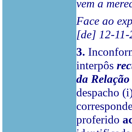
vem a merec
Face ao exp
[de] 12-11-
3.
Inconfor
interpôs
rec
da Relação
despacho (i
corresponden
proferido
a