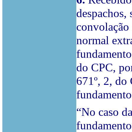
despachos, 
convolação 
normal extr
fundamento 
do CPC, por 
671º, 2, do
fundamento 
“No caso da
fundamento 