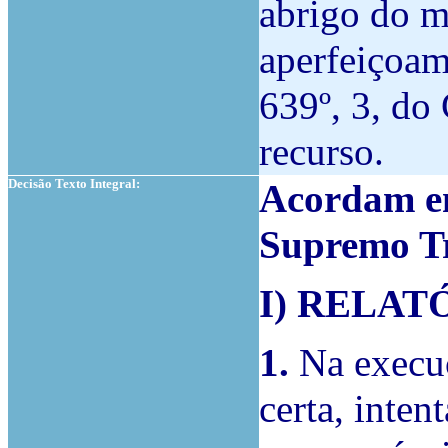
abrigo do m
aperfeiçoam
639º, 3, do
recurso.
Decisão Texto Integral:
Acordam em
Supremo Tr
I) RELAT
1.
Na execuç
certa, inten