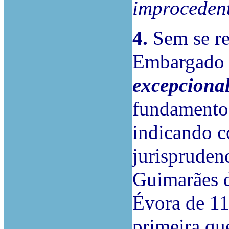
improceden
4.
Sem se re
Embargado 
excepciona
fundamento 
indicando 
jurispruden
Guimarães d
Évora de 11
primeira qu