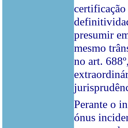
certificação
definitivida
presumir em
mesmo trâns
no art. 688º
extraordiná
jurisprudênc
Perante o i
ónus inciden