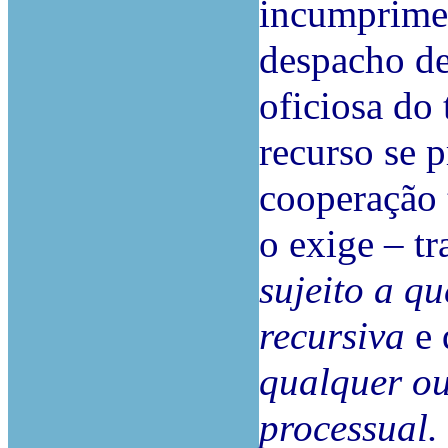
incumprimen
despacho de
oficiosa do
recurso se p
cooperação 
o exige – t
sujeito a q
recursiva
e 
qualquer ou
processual.