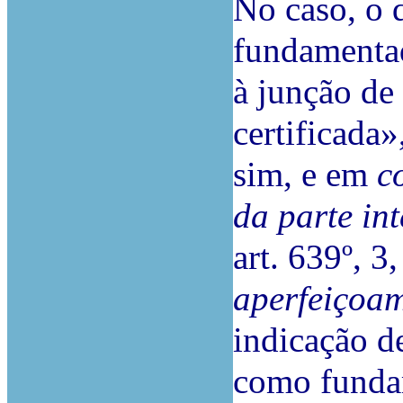
No caso, o 
fundamentad
à junção de
certificada
sim, e em
c
da parte in
art. 639º, 3
aperfeiçoam
indicação d
como fundam