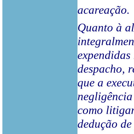
acareação.
Quanto à al
integralmen
expendidas 
despacho, r
que a execu
negligência
como litiga
dedução de 