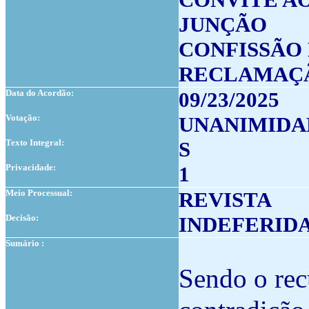
JUNÇÃO
CONFISSÃO 
RECLAMAÇ
Data do Acordão:
09/23/2025
Votação:
UNANIMIDA
Texto Integral:
S
Privacidade:
1
Meio Processual:
REVISTA
Decisão:
INDEFERID
Sumário :
Sendo o rec