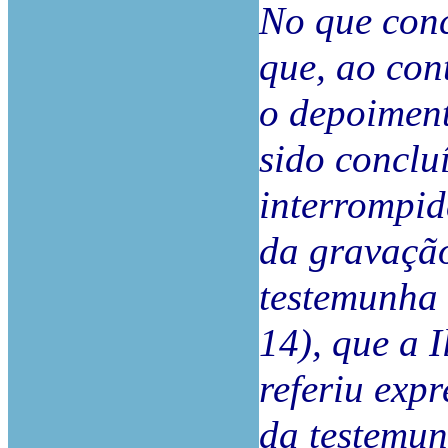
No que conc
que, ao con
o depoiment
sido conclu
interrompid
da gravação
testemunha 
14), que a 
referiu exp
da testemun