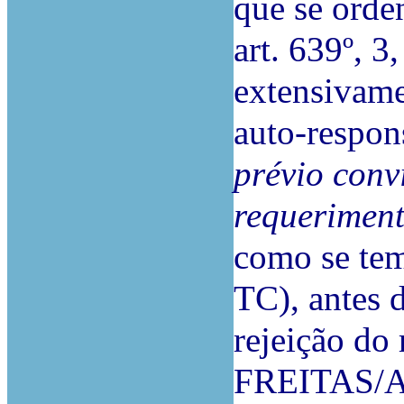
que se orde
art. 639º, 3
extensivame
auto-respon
prévio conv
requeriment
como se tem
TC), antes d
rejeição d
FREITAS/