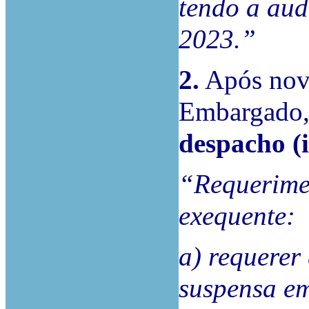
tendo a aud
2023.”
2.
Após nov
Embargado, 
despacho (i
“Requerime
exequente:
a) requerer
suspensa e