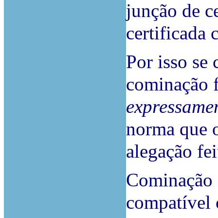
junção de c
certificada 
Por isso se 
cominação f
expressamen
norma que o
alegação fe
Cominação e
compatível