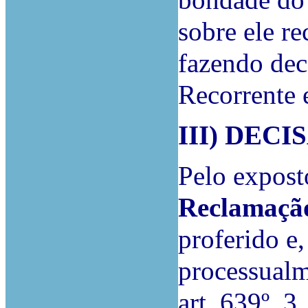
bondade do 
sobre ele re
fazendo dec
Recorrente 
III) DECI
Pelo expost
Reclamaçã
proferido e,
processualm
art. 639º, 3