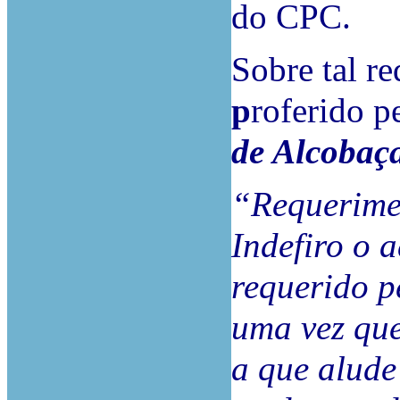
do CPC.
Sobre tal r
p
roferido p
de Alcobaç
“Requerime
Indefiro o 
requerido p
uma vez que
a que alude