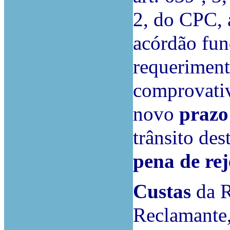
2, do CPC, a
acórdão fun
requeriment
comprovativ
novo
prazo
trânsito de
pena de rej
Custas
da R
Reclamante,