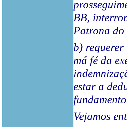
prosseguime
BB, interro
Patrona do 
b) requerer
má fé da ex
indemnizaçã
estar a dedu
fundamento 
Vejamos ent