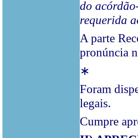
do acórdão
requerida a
A parte Rec
pronúncia n
∗
Foram dispe
legais.
Cumpre apre