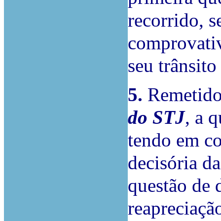
recorrido, s
comprovati
seu trânsito
5.
Remetidos
do STJ
, a 
tendo em co
decisória da
questão de 
reapreciação