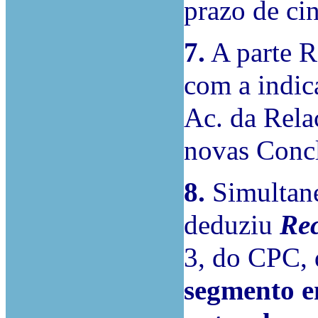
prazo de cin
7.
A parte R
com a indic
Ac. da Rela
novas Conc
8.
Simultane
deduziu
Re
3, do CPC, 
segmento e