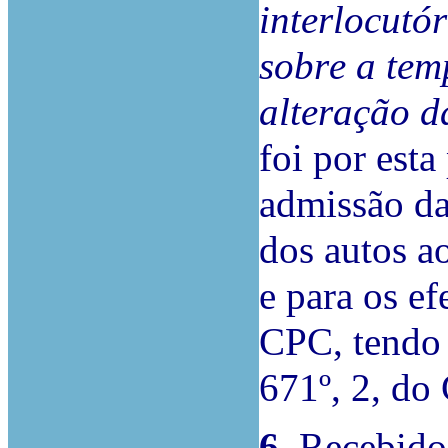
interlocutó
sobre a tem
alteração d
foi por esta
admissão da
dos autos a
e para os ef
CPC, tendo 
671º, 2, do
6.
Recebidos