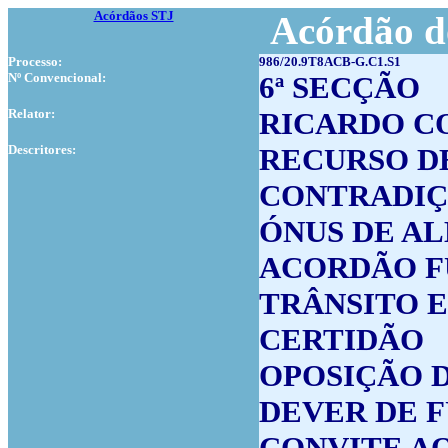
Acórdãos STJ
Acórdão d
Processo:
986/20.9T8ACB-G.C1.S1
Nº Convencional:
6ª SECÇÃO
Relator:
RICARDO C
Descritores:
RECURSO D
CONTRADIÇ
ÓNUS DE A
ACORDÃO 
TRÂNSITO 
CERTIDÃO
OPOSIÇÃO 
DEVER DE 
CONVITE A