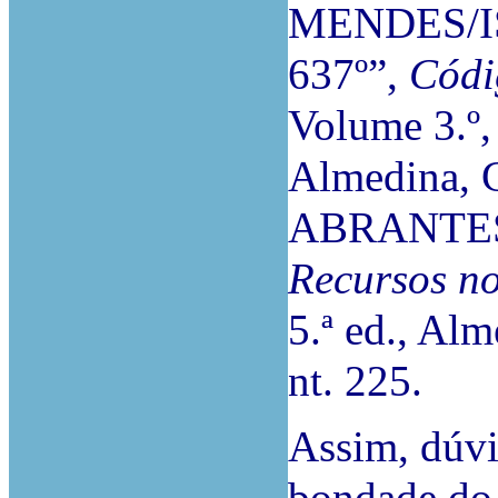
MENDES/I
637º”,
Códi
Volume 3.º
Almedina, C
ABRANTES 
Recursos no
5.ª ed., Al
nt. 225.
Assim, dúvi