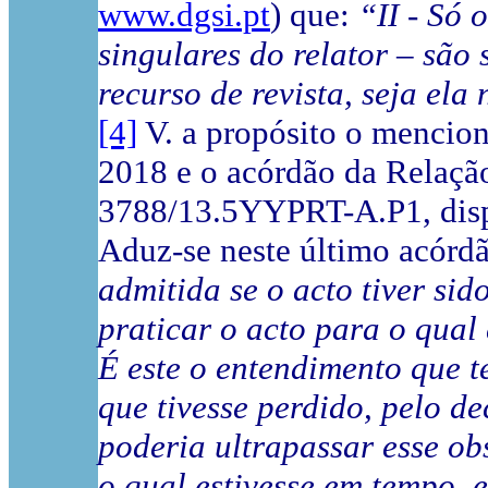
www.dgsi.pt
) que:
“II - Só 
singulares do relator – são
recurso de revista, seja ela
[4]
V. a propósito o
mencion
2018 e o acórdão da Relação
3788/13.5YYPRT-A.P1, dis
Aduz-se neste último acórd
admitida se o acto tiver sid
praticar o acto para o qual 
É este o entendimento que t
que tivesse perdido, pelo de
poderia ultrapassar esse ob
o qual estivesse em tempo,