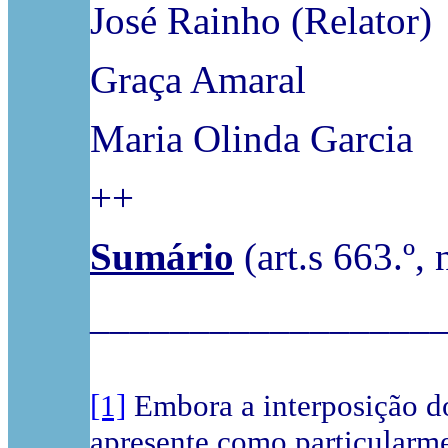
José Rainho (Relator)
Graça Amaral
Maria Olinda Garcia
++
Sumário
(art.s 663.º, 
_________________
[1]
Embora a interposição do
apresente como particularmen