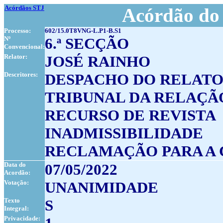
Acórdãos STJ
Acórdão do 
Processo:
602/15.0T8VNG-L.P1-B.S1
Nº
6.ª SECÇÃO
Convencional:
Relator:
JOSÉ RAINHO
Descritores:
DESPACHO DO RELAT
TRIBUNAL DA RELAÇÃ
RECURSO DE REVISTA
INADMISSIBILIDADE
RECLAMAÇÃO PARA A
Data do
07/05/2022
Acordão:
Votação:
UNANIMIDADE
Texto
S
Integral:
Privacidade: