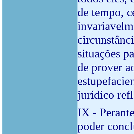
de tempo, ce
invariavelm
circunstânci
situações pa
de prover a
estupefacie
jurídico ref
IX - Perant
poder concl