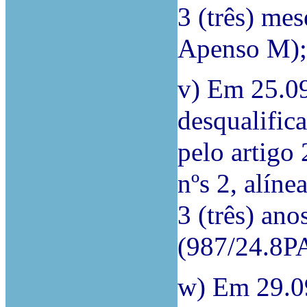
3 (três) me
Apenso M);
v) Em 25.0
desqualifica
pelo artigo 
nºs 2, alíne
3 (três) ano
(987/24.8P
w) Em 29.0