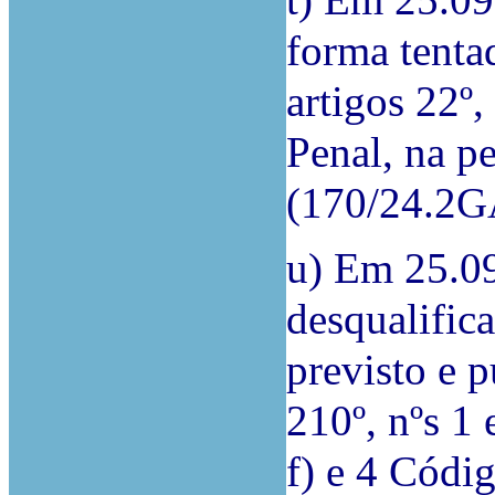
t) Em 25.09
forma tenta
artigos 22º,
Penal, na pe
(170/24.2
u) Em 25.0
desqualific
previsto e p
210º, nºs 1 
f) e 4 Códi