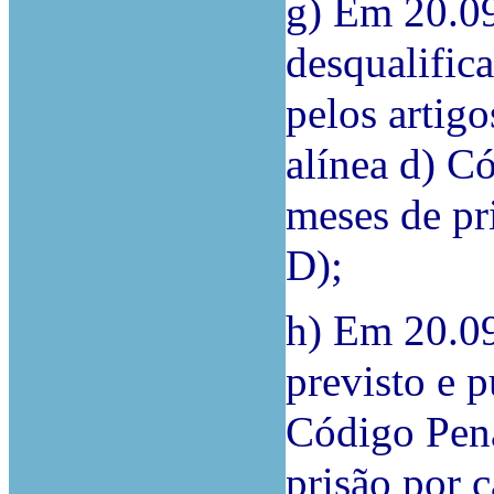
g) Em 20.09
desqualifica
pelos artigo
alínea d) Có
meses de p
D);
h) Em 20.09
previsto e p
Código Pena
prisão por