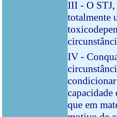
III - O STJ
totalmente 
toxicodepen
circunstânci
IV - Conqua
circunstânci
condicionar
capacidade 
que em maté
motivo de a