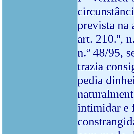
circunstânc
prevista na a
art. 210.º, n
n.º 48/95, s
trazia consi
pedia dinhe
naturalment
intimidar e 
constrangida