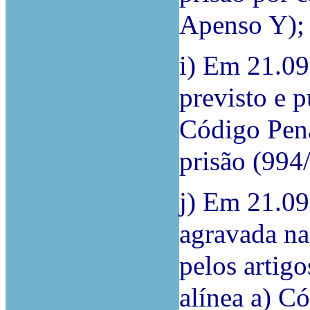
Apenso Y);
i) Em 21.09
previsto e p
Código Pena
prisão (99
j) Em 21.09
agravada na
pelos artigo
alínea a) Có