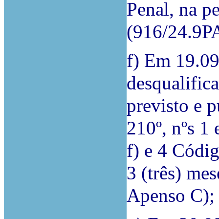
Penal, na pe
(916/24.9P
f) Em 19.0
desqualific
previsto e p
210º, nºs 1 
f) e 4 Códi
3 (três) me
Apenso C);