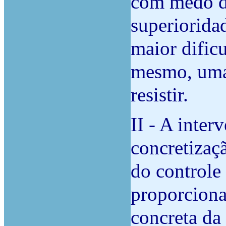
com medo de
superioridad
maior dific
mesmo, uma 
resistir.
II - A inte
concretizaç
do controle
proporciona
concreta da