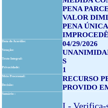
PENA PARC
VALOR DIM
PENA ÚNIC
IMPROCEDÊ
Data do Acordão:
04/29/2026
Votação:
UNANIMIDA
Texto Integral:
S
Privacidade:
1
Meio Processual:
RECURSO P
Decisão:
PROVIDO E
Sumário :
I - Verifica