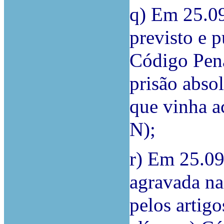
q) Em 25.09
previsto e p
Código Pena
prisão abso
que vinha 
N);
r) Em 25.09
agravada na
pelos artigo