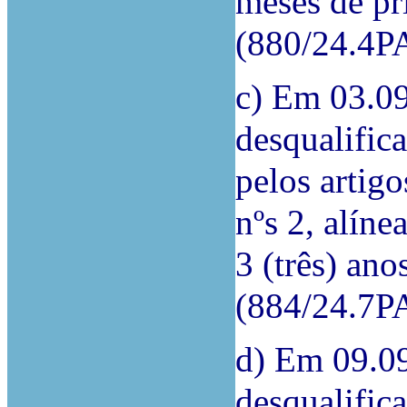
meses de pr
(880/24.4P
c) Em 03.0
desqualifica
pelos artigo
nºs 2, alíne
3 (três) ano
(884/24.7P
d) Em 09.09
desqualifica