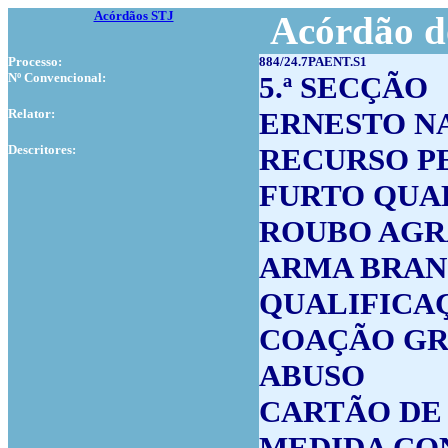
Acórdãos STJ
Acórdão d
Processo:
884/24.7PAENT.S1
Nº Convencional:
5.ª SECÇÃO
Relator:
ERNESTO N
Descritores:
RECURSO P
FURTO QUA
ROUBO AGR
ARMA BRA
QUALIFICA
COAÇÃO GR
ABUSO
CARTÃO DE
MEDIDA CO