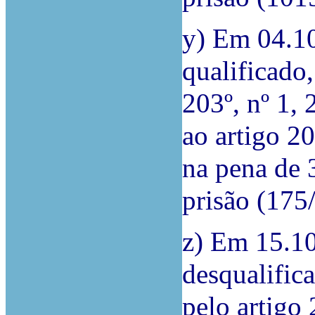
y) Em 04.10
qualificado,
203º, nº 1, 
ao artigo 20
na pena de 3
prisão (17
z) Em 15.10
desqualifica
pelo artigo 