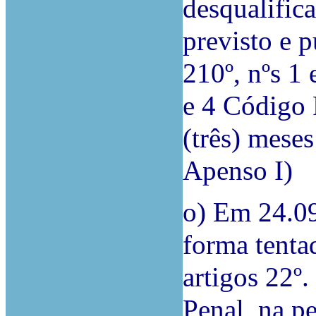
desqualific
previsto e p
210º, nºs 1 e
e 4 Código 
(três) mese
Apenso I)
o) Em 24.0
forma tenta
artigos 22º.
Penal, na p