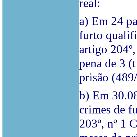
real:
a) Em 24 pa
furto qualif
artigo 204º,
pena de 3 (t
prisão (48
b) Em 30.08
crimes de fu
203º, nº 1 