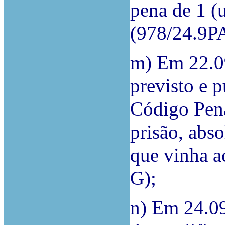
pena de 1 (
(978/24.9P
m) Em 22.0
previsto e p
Código Pena
prisão, abs
que vinha 
G);
n) Em 24.0