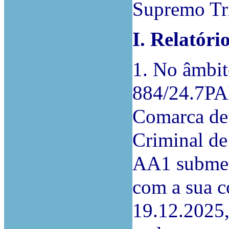
Supremo Tri
I. Relatório
1. No âmbit
884/24.7PAE
Comarca de 
Criminal de
AA1 submet
com a sua c
19.12.2025,