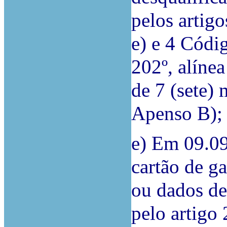
pelos artigo
e) e 4 Códig
202º, alíne
de 7 (sete)
Apenso B);
e) Em 09.0
cartão de ga
ou dados de
pelo artigo 