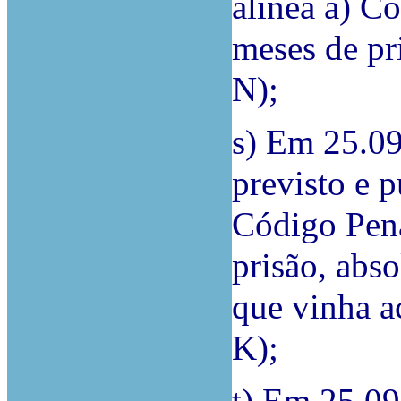
alínea a) Có
meses de p
N);
s) Em 25.09
previsto e p
Código Pena
prisão, abs
que vinha 
K);