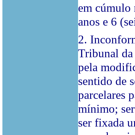
em cúmulo n
anos e 6 (se
2. Inconfor
Tribunal da
pela modifi
sentido de 
parcelares 
mínimo; ser
ser fixada 