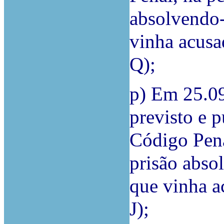
absolvendo-
vinha acus
Q);
p) Em 25.09
previsto e p
Código Pena
prisão abso
que vinha 
J);