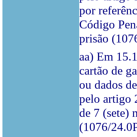
por referênc
Código Pena
prisão (10
aa) Em 15.1
cartão de ga
ou dados de
pelo artigo
de 7 (sete) 
(1076/24.0