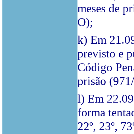
meses de p
O);
k) Em 21.09
previsto e p
Código Pena
prisão (97
l) Em 22.09
forma tentad
22º, 23º, 73