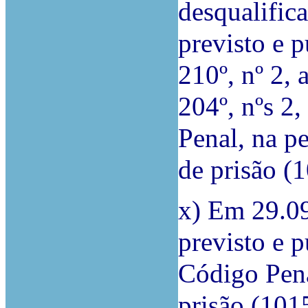
desqualific
previsto e p
210º, nº 2, 
204º, nºs 2,
Penal, na p
de prisão 
x) Em 29.09
previsto e p
Código Pena
prisão (10