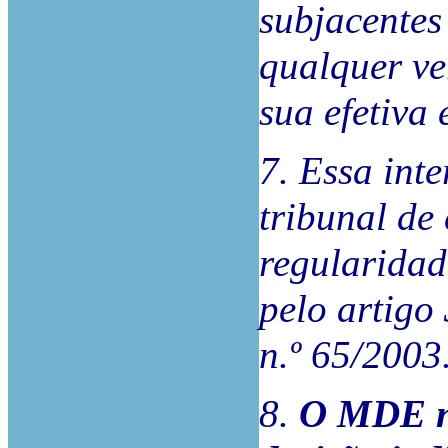
subjacentes
qualquer ve
sua efetiva 
7. Essa int
tribunal de 
regularida
pelo artigo 3
n.º 65/2003
8.
O MDE nã