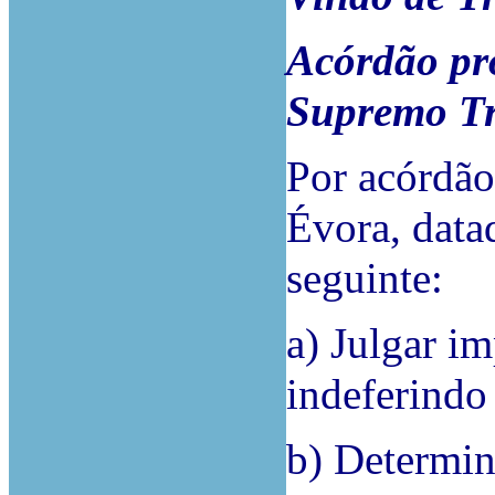
Acórdão pro
Supremo Tr
Por acórdão
Évora, data
seguinte:
a) Julgar i
indeferindo
b) Determin