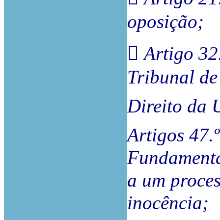
oposição;
 Artigo 32
Tribunal de 
Direito da 
Artigos 47.º
Fundamenta
a um proces
inocência;