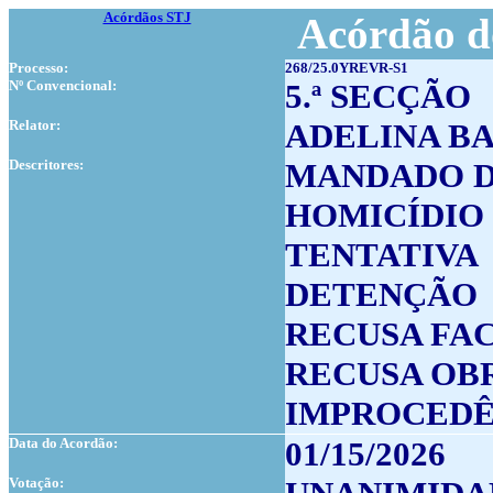
Acórdãos STJ
Acórdão d
Processo:
268/25.0YREVR-S1
Nº Convencional:
5.ª SECÇÃO
Relator:
ADELINA B
Descritores:
MANDADO D
HOMICÍDIO
TENTATIVA
DETENÇÃO
RECUSA FA
RECUSA OB
IMPROCEDÊ
Data do Acordão:
01/15/2026
Votação: