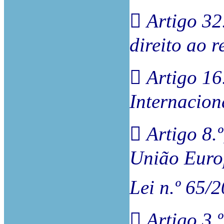
 Artigo 32.
direito ao r
 Artigo 16
Internacion
 Artigo 8.
União Euro
Lei n.º 65/
 Artigo 3.º,