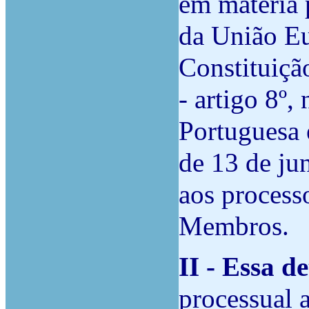
em matéria 
da União Eu
Constituiçã
- artigo 8º,
Portuguesa 
de 13 de ju
aos process
Membros.
II - Essa d
processual 