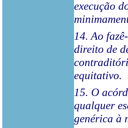
execução d
minimament
14. Ao fazê
direito de d
contraditóri
equitativo.
15. O acórd
qualquer es
genérica à