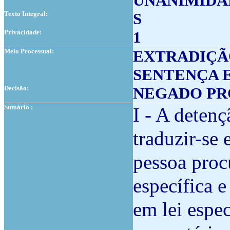
UNANIMIDA
Texto Integral:
S
Privacidade:
1
Meio Processual:
EXTRADIÇÃ
SENTENÇA 
Decisão:
NEGADO P
Sumário :
I - A deten
traduzir-se
pessoa proc
específica 
em lei espec