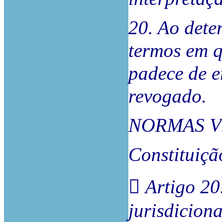
20. Ao det
termos em q
padece de er
revogado.
NORMAS V
Constituiçã
 Artigo 20.
jurisdiciona