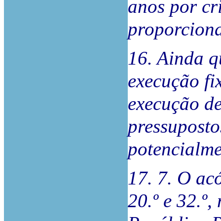
anos por cr
proporciona
16. Ainda q
execução fi
execução d
pressuposto
potencialme
17. 7. O ac
20.º e 32.º,