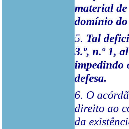
material de
domínio do 
5.
Tal defic
3.º, n.º 1, 
impedindo o
defesa.
6. O acórdã
direito ao 
da existênci