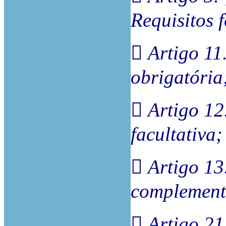
Requisitos 
 Artigo 11
obrigatória
 Artigo 12
facultativa;
 Artigo 13
complement
 Artigo 21