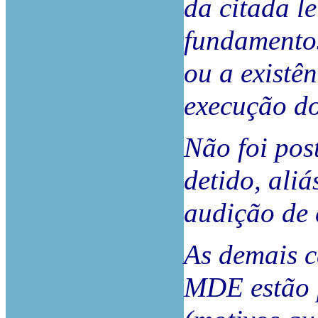
da citada le
fundamentos
ou a existê
execução d
Não foi pos
detido, ali
audição de 
As demais c
MDE estão p