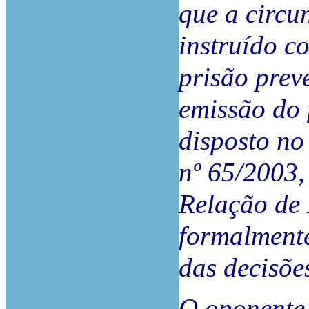
que a circu
instruído c
prisão prev
emissão do 
disposto no 
nº 65/2003,
Relação de 
formalment
das decisõe
O oponente 