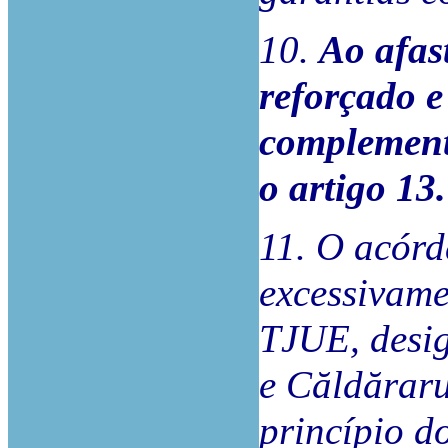
10.
Ao afas
reforçado e
complementa
o artigo 13.
11. O acórd
excessivame
TJUE, desi
e Căldăraru
princípio d