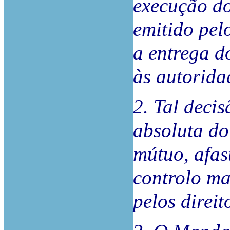
execução d
emitido pel
a entrega d
às autorida
2. Tal deci
absoluta do
mútuo, afas
controlo ma
pelos direi