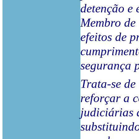
detenção e 
Membro de 
efeitos de 
cumpriment
segurança p
Trata-se de
reforçar a 
judiciárias
substituind