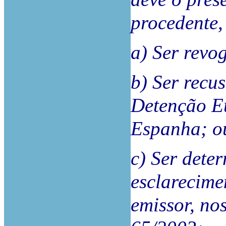
procedente,
a) Ser revo
b) Ser rec
Detenção Eu
Espanha; ou
c) Ser dete
esclarecime
emissor, nos