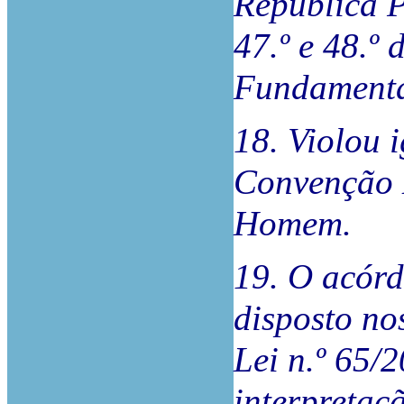
República P
47.º e 48.º 
Fundamenta
18. Violou 
Convenção 
Homem.
19. O acórd
disposto nos
Lei n.º 65/
interpretaç