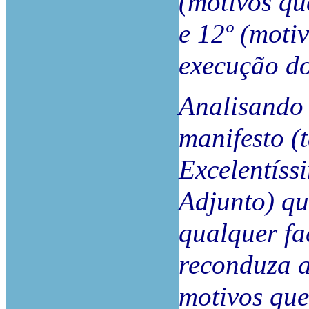
(motivos q
e 12º (moti
execução d
Analisando 
manifesto (
Excelentís
Adjunto) qu
qualquer fa
reconduza 
motivos qu