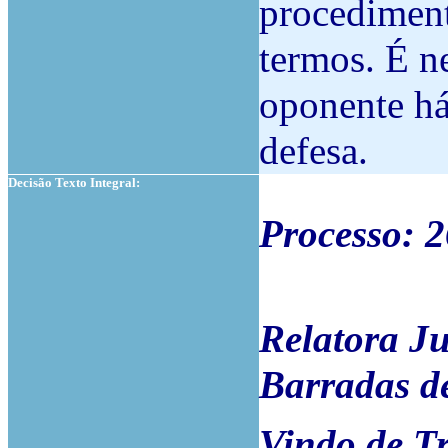
procediment
termos. É n
oponente há 
defesa.
Decisão Texto Integral:
Processo:
Relatora Ju
Barradas de
Vindo de T