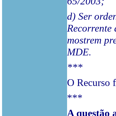
65/2003;
d) Ser orde
Recorrente 
mostrem pre
MDE.
***
O Recurso f
***
A questão a