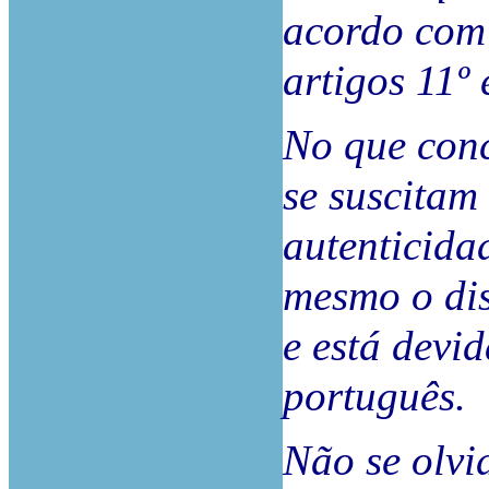
acordo com 
artigos 11º
No que con
se suscitam
autenticida
mesmo o dis
e está devi
português.
Não se olvi