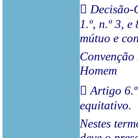
 Decisão-
1.º, n.º 3, 
mútuo e co
Convenção 
Homem
 Artigo 6.
equitativo.
Nestes term
deve o pres