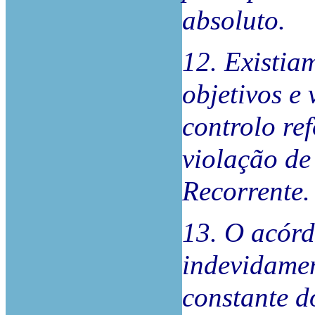
absoluto.
12. Existia
objetivos e
controlo re
violação de
Recorrente.
13. O acórd
indevidamen
constante d