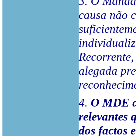
3. O Manda
causa não 
suficienteme
individuali
Recorrente, 
alegada pre
reconhecime
4.
O MDE ap
relevantes 
dos factos 