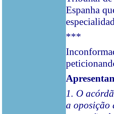
Espanha que
especialidad
***
Inconformad
peticionand
Apresentan
1. O acórdã
a oposição 