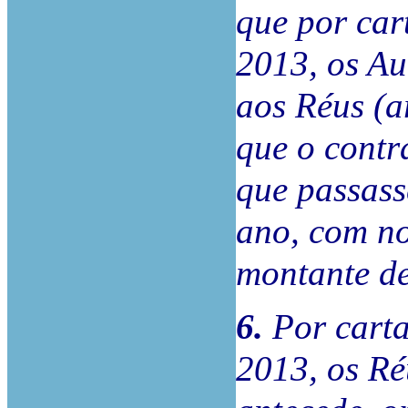
que por car
2013, os Au
aos Réus (a
que o contr
que passass
ano, com no
montante d
6.
Por carta
2013, os Ré