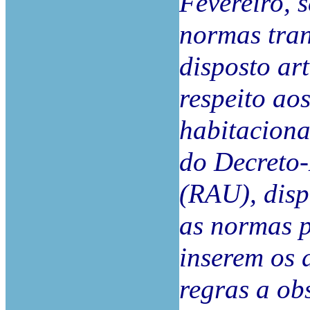
Fevereiro, 
normas tran
disposto ar
respeito ao
habitaciona
do Decreto-
(RAU), disp
as normas p
inserem os a
regras a ob