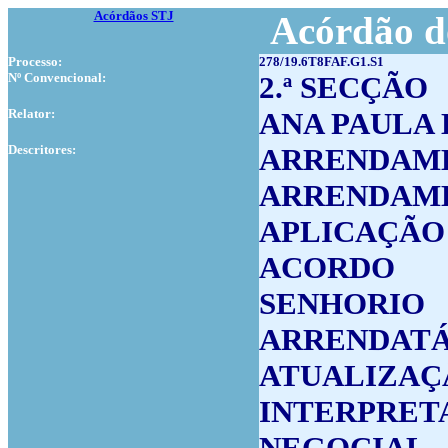
Acórdãos STJ
Acórdão d
Processo:
278/19.6T8FAF.G1.S1
Nº Convencional:
2.ª SECÇÃO
Relator:
ANA PAULA
Descritores:
ARRENDAM
ARRENDAME
APLICAÇÃO
ACORDO
SENHORIO
ARRENDATÁ
ATUALIZAÇ
INTERPRET
NEGOCIAL