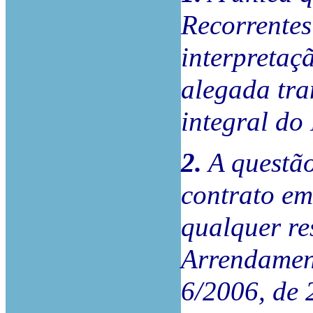
Recorrentes
interpretaç
alegada tra
integral d
2.
A questão
contrato em
qualquer re
Arrendamen
6/2006, de 