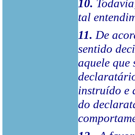
10.
Todavia
tal entendi
11.
De acor
sentido dec
aquele que 
declaratári
instruído e
do declarat
comportame