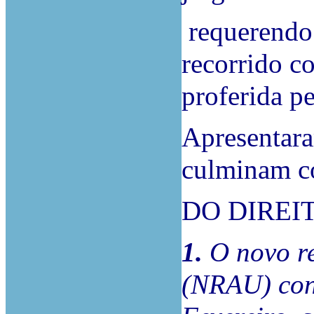
requerendo
recorrido c
proferida pe
Apresentara
culminam co
DO DIREI
1.
O novo r
(NRAU) cons