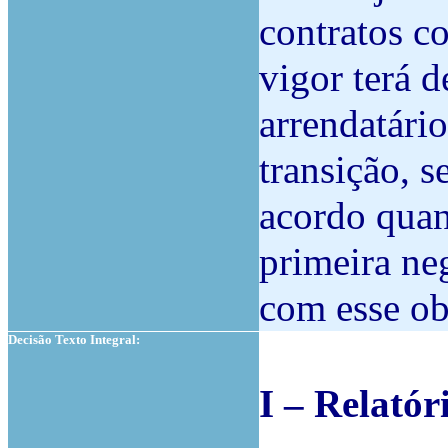
contratos c
vigor terá 
arrendatário
transição, s
acordo quan
primeira ne
com esse ob
Decisão Texto Integral:
I – Relatór