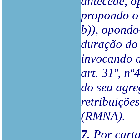
antecede, o
propondo o 
b)), opondo
duração do c
invocando 
art. 31º, nº
do seu agre
retribuiçõe
(RMNA).
7.
Por carta