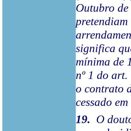
Outubro de
pretendiam 
arrendament
significa q
mínima de 1
nº 1 do art
o contrato 
cessado em 
19.
O douto