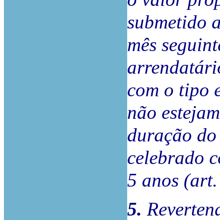
submetido a
mês seguint
arrendatári
com o tipo 
não estejam
duração do 
celebrado c
5 anos (art.
5.
Revertend