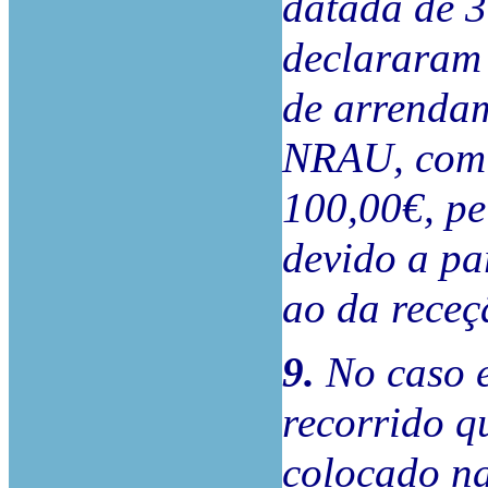
datada de 3
declararam 
de arrendam
NRAU, com 
100,00€, pe
devido a par
ao da receç
9.
No caso e
recorrido q
colocado na