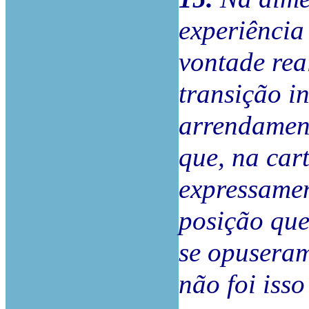
experiência
vontade rea
transição in
arrendamen
que, na cart
expressamen
posição qu
se opusera
não foi iss