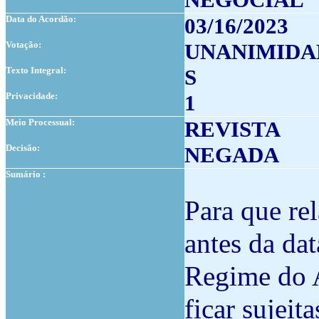
Data do Acordão:
03/16/2023
Votação:
UNANIMIDA
Texto Integral:
S
Privacidade:
1
Meio Processual:
REVISTA
Decisão:
NEGADA
Sumário :
Para que rel
antes da da
Regime do 
ficar sujeit