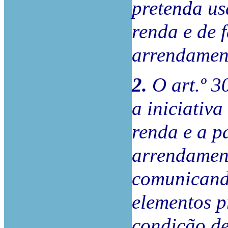
pretenda us
renda e de f
arrendamen
2.
O art.º 3
a iniciativa
renda e a p
arrendamen
comunicand
elementos pr
condição de