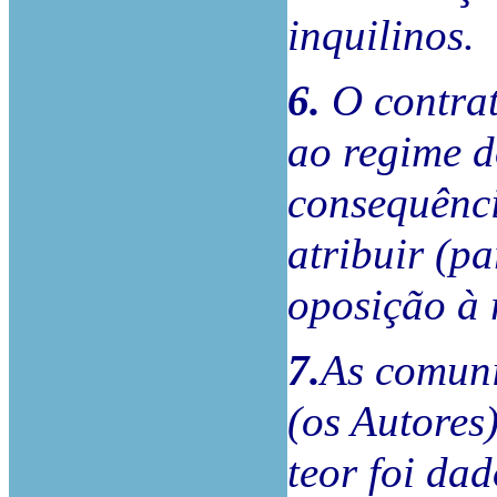
inquilinos.
6.
O contrat
ao regime d
consequênci
atribuir (pa
oposição à 
7.
As comuni
(os Autores)
teor foi da