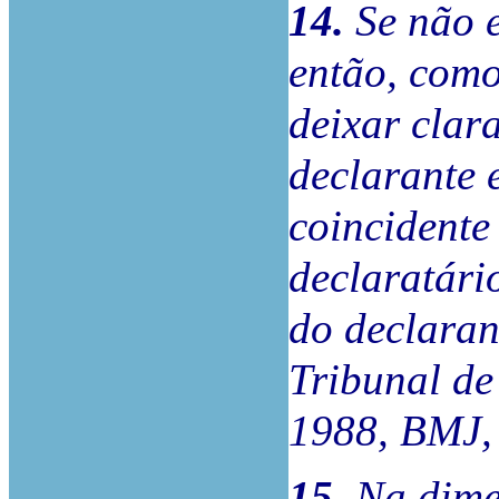
14.
Se não e
então, como
deixar clara
declarante 
coincidente
declaratári
do declara
Tribunal de
1988, BMJ, 
15.
Na dime