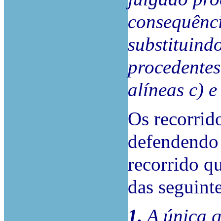
consequênci
substituind
procedentes
alíneas c) e
Os recorrid
defendendo 
recorrido q
das seguint
1.
A única q