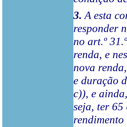
3.
A esta co
responder n
no art.º 31.
renda, e ne
nova renda,
e duração do
c)), e ainda
seja, ter 6
rendimento 