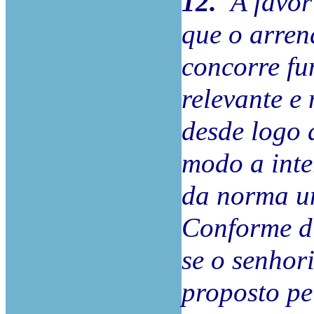
12.
A favor 
que o arre
concorre fu
relevante e 
desde logo d
modo a inte
da norma u
Conforme di
se o senhor
proposto pe