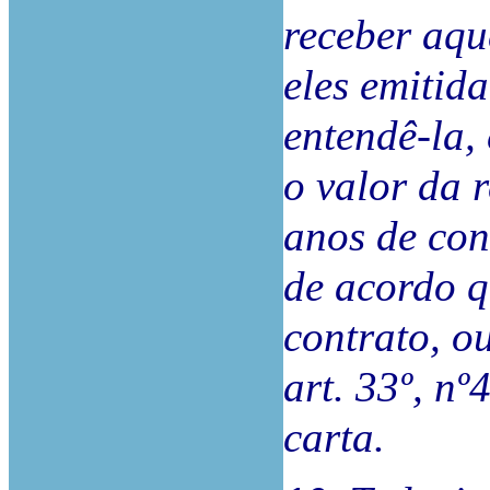
receber aqu
eles emitid
entendê-la,
o valor da 
anos de con
de acordo q
contrato, o
art. 33º, n
carta.