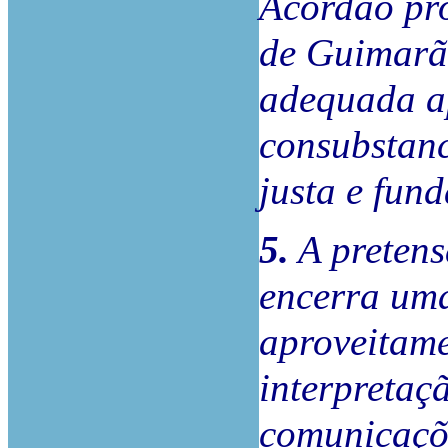
Acórdão pro
de Guimarãe
adequada ap
consubstanc
justa e fun
5.
A pretens
encerra uma
aproveitame
interpretaç
comunicaçõe