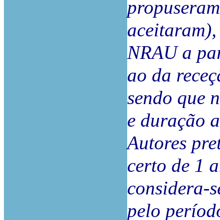
propuseram 
aceitaram),
NRAU a part
ao da receç
sendo que n
e duração a
Autores pre
certo de 1 
considera-s
pelo períod