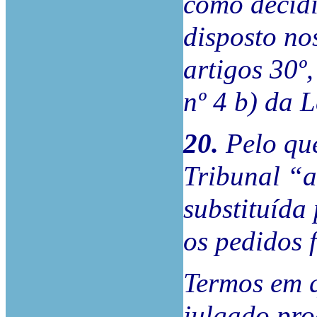
como decidi
disposto no
artigos 30º, 
nº 4 b) da 
20.
Pelo que
Tribunal “a
substituída
os pedidos 
Termos em q
julgado pro