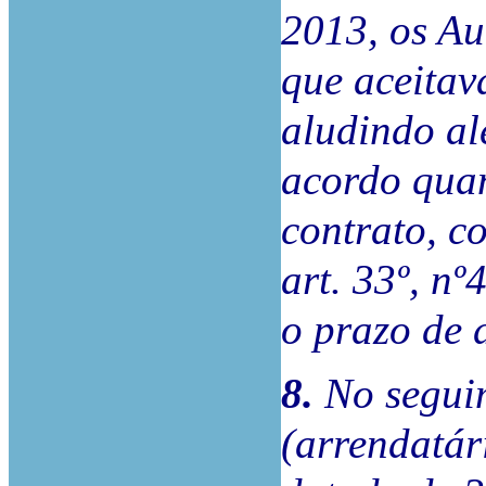
2013, os Au
que aceitav
aludindo a
acordo quan
contrato, c
art. 33º, n
o prazo de 
8.
No seguim
(arrendatár