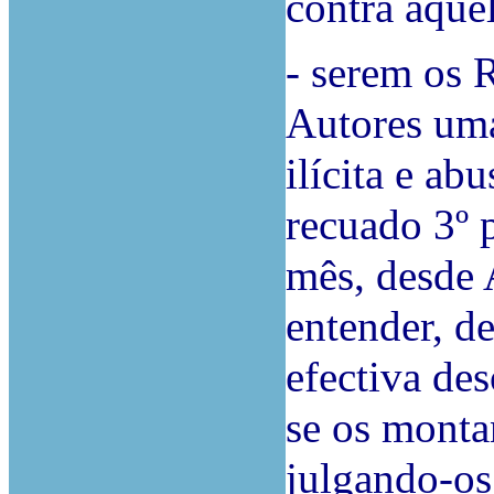
contra aquel
- serem os 
Autores um
ilícita e ab
recuado 3º 
mês, desde 
entender, de
efectiva de
se os monta
julgando-os