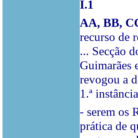
I.1
AA, BB, C
recurso de 
... Secção 
Guimarães e
revogou a d
1.ª instânci
- serem os 
prática de 