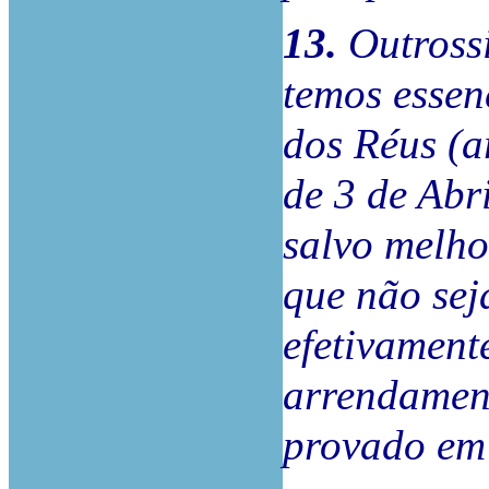
13.
Outross
temos essen
dos Réus (a
de 3 de Abr
salvo melho
que não sej
efetivamente
arrendament
provado em 