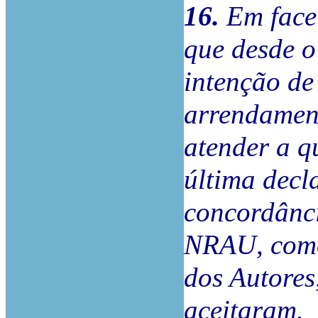
16.
Em face
que desde o
intenção de
arrendamen
atender a q
última decl
concordânci
NRAU, como 
dos Autores
aceitaram.