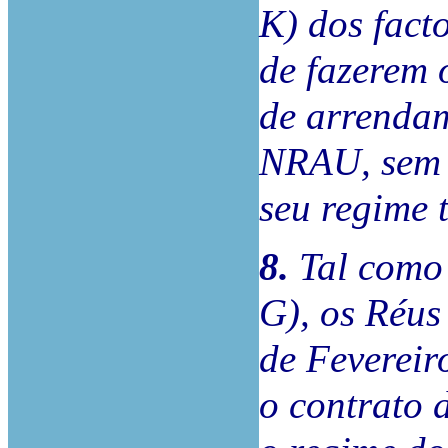
K) dos fact
de fazerem 
de arrendam
NRAU, sem a
seu regime t
8.
Tal como 
G), os Réus
de Fevereir
o contrato 