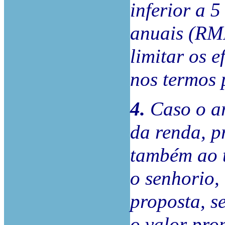
inferior a 
anuais (RM
limitar os e
nos termos p
4.
Caso o a
da renda, p
também ao t
o senhorio,
proposta, s
o valor pro