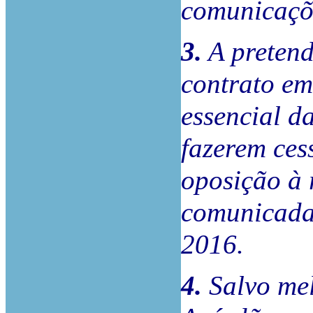
comunicaçõe
3.
A preten
contrato em
essencial d
fazerem ces
oposição à
comunicada
2016.
4.
Salvo mel