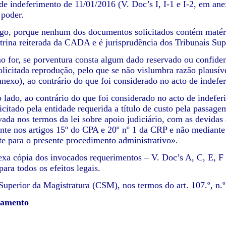
 de indeferimento de 11/01/2016 (V. Doc’s I, I-1 e I-2, em ane
 poder.
go, porque nenhum dos documentos solicitados contém matéria
utrina reiterada da CADA e é jurisprudência dos Tribunais Sup
o for, se porventura consta algum dado reservado ou confide
olicitada reprodução, pelo que se não vislumbra razão plausív
nexo), ao contrário do que foi considerado no acto de indefer
o lado, ao contrário do que foi considerado no acto de indef
icitado pela entidade requerida a título de custo pela passag
vada nos termos da lei sobre apoio judiciário, com as devidas
te nos artigos 15º do CPA e 20º nº 1 da CRP e não mediante
e para o presente procedimento administrativo».
exa cópia dos invocados requerimentos – V. Doc’s A, C, E, F e
ara todos os efeitos legais.
uperior da Magistratura (CSM), nos termos do art. 107.º, n.º
ramento