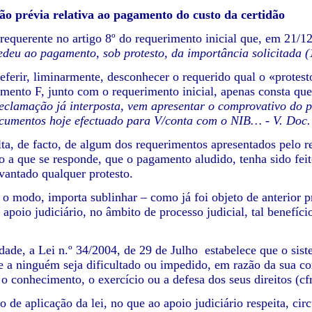
tão prévia relativa ao pagamento do custo da certidão
 requerente no artigo 8º do requerimento inicial que, em 21/1
eu ao pagamento, sob protesto, da importância solicitada (
eferir, liminarmente, desconhecer o requerido qual o «protesto
mento F, junto com o requerimento inicial, apenas consta que
reclamação já interposta, vem apresentar o comprovativo d
ocumentos hoje efectuado para V/conta com o NIB… - V. Doc
lta, de facto, de algum dos requerimentos apresentados pelo
o a que se responde, que o pagamento aludido, tenha sido feit
evantado qualquer protesto.
 o modo, importa sublinhar – como já foi objeto de anterior 
e apoio judiciário, no âmbito de processo judicial, tal benef
dade, a Lei n.º 34/2004, de 29 de Julho estabelece que o siste
e a ninguém seja dificultado ou impedido, em razão da sua con
 conhecimento, o exercício ou a defesa dos seus direitos (cfr. 
 de aplicação da lei, no que ao apoio judiciário respeita, circ