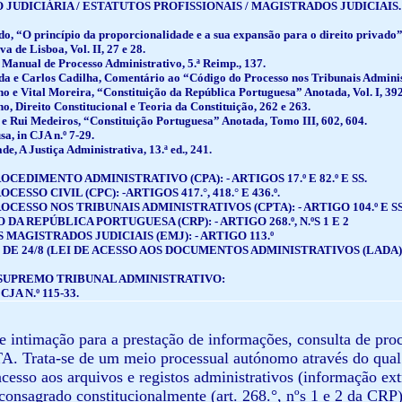
JUDICIÁRIA / ESTATUTOS PROFISSIONAIS / MAGISTRADOS JUDICIAIS.
do, “O princípio da proporcionalidade e a sua expansão para o direito privad
a de Lisboa, Vol. II, 27 e 28.
 Manual de Processo Administrativo, 5.ª Reimp., 137.
da e Carlos Cadilha, Comentário ao “Código do Processo nos Tribunais Administra
o e Vital Moreira, “Constituição da República Portuguesa” Anotada, Vol. I, 392 e 
o, Direito Constitucional e Teoria da Constituição, 262 e 263.
e Rui Medeiros, “Constituição Portuguesa” Anotada, Tomo III, 602, 604.
sa, in CJA n.º 7-29.
de, A Justiça Administrativa, 13.ª ed., 241.
CEDIMENTO ADMINISTRATIVO (CPA): - ARTIGOS 17.º E 82.º E SS.
ESSO CIVIL (CPC): -ARTIGOS 417.°, 418.° E 436.º.
CESSO NOS TRIBUNAIS ADMINISTRATIVOS (CPTA): - ARTIGO 104.º E SS
DA REPÚBLICA PORTUGUESA (CRP): - ARTIGO 268.º, N.ºS 1 E 2
MAGISTRADOS JUDICIAIS (EMJ): - ARTIGO 113.º
7, DE 24/8 (LEI DE ACESSO AOS DOCUMENTOS ADMINISTRATIVOS (LADA): - ARTIG
SUPREMO TRIBUNAL ADMINISTRATIVO:
CJA N.º 115-33.
de intimação para a prestação de informações, consulta de pro
A. Trata-se de um meio processual autónomo através do qual 
acesso aos arquivos e registos administrativos (informação ext
consagrado constitucionalmente (art. 268.°, nºs 1 e 2 da CRP) 