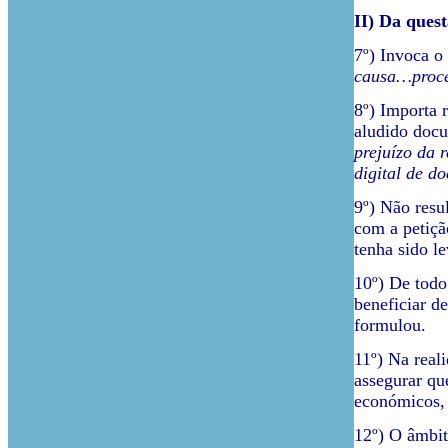
II) Da ques
7º) Invoca o
causa…proced
8º) Importa r
aludido docu
prejuízo da 
digital de d
9º) Não resu
com a petiçã
tenha sido l
10º) De todo
beneficiar d
formulou.
11º) Na reali
assegurar qu
económicos, o
12º) O âmbito