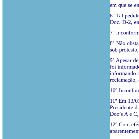
em que se en
6º Tal pedid
Doc. D-2, e
7º Inconform
8º Não obsta
sob protesto
9º Apesar de
foi informad
informando q
reclamação, 
10º Inconfor
11º Em 13/01
Presidente d
Doc’s A e C,
12º Com efei
aparentement