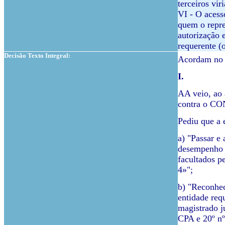
terceiros vir
VI - O acess
quem o repres
autorização 
requerente (
Decisão Texto Integral:
Acordam no 
I.
AA veio, ao 
contra o 
Pediu que a 
a) "Passar e 
desempenho do
facultados pe
4»";
b) "Reconhec
entidade req
magistrado j
CPA e 20º n