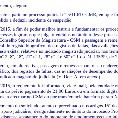
ento, alegou:
ente é parte no processo judicial nº 5/11.6TCGMR, em que fo
lido a deduzir incidente de suspeição.
2015, a fim de poder melhor instruir e fundamentar os procedi
nteresses legítimos que julga ofendidos no âmbito desse proces
Conselho Superior da Magistratura - CSM a passagem e remess
ral do registo biográfico, dos registos de faltas, das avaliaç
caso exista, relativos ao indicado magistrado judicial, nos te
 nº 2, 8º, 18º, 21º nº 1, 28º nº 2 e 50º nº 1 do DL 135/99, de
ereu, em alternativa, passagem e remessa «para o seu endereço
áfico, dos registos de faltas, das avaliações de desempenho dos
 indicado magistrado judicial» (V. Doc. A, em anexo).
2015, o requerente foi informado, via e-mail, pela entidade 
ia do prévio pagamento de 21,00 Euros ou em formato digital
os, a efectuar no CSM ou por transferência bancária para o N
mento do solicitado, atento o preceituado nos artigos 15º do
e apoio judiciário, designadamente no âmbito do invocado P
 dispensa «pagamento do montante de emolumentos/custo julga