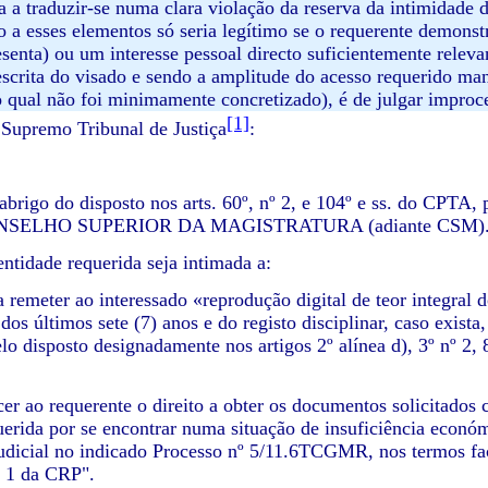
ia a traduzir-se numa clara violação da reserva da intimidade 
o a esses elementos só seria legítimo se o requerente demonstr
enta) ou um interesse pessoal directo suficientemente relevante
escrita do visado e sendo a amplitude do acesso requerido man
o qual não foi minimamente concretizado), é de julgar improc
[1]
Supremo Tribunal de Justiça
:
abrigo do disposto nos arts. 60º, nº 2, e 104º e ss. do CPTA,
CONSELHO SUPERIOR DA MAGISTRATURA (adiante CSM)
entidade requerida seja intimada a:
a remeter ao interessado «reprodução digital de teor integral d
s últimos sete (7) anos e do registo disciplinar, caso exista,
lo disposto designadamente nos artigos 2º alínea d), 3º nº 2, 
er ao requerente o direito a obter os documentos solicitados
uerida por se encontrar numa situação de insuficiência económ
udicial no indicado Processo nº 5/11.6TCGMR, nos termos fac
º 1 da CRP".