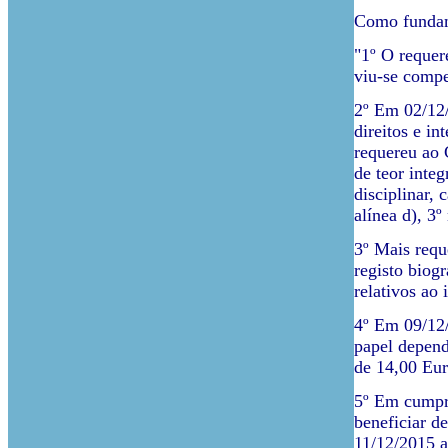
Como fundam
"1º O requer
viu-se compe
2º Em 02/12/
direitos e i
requereu ao 
de teor integ
disciplinar, 
alínea d), 3º
3º Mais requ
registo biogr
relativos ao
4º Em 09/12/
papel depend
de 14,00 Eur
5º Em cumpri
beneficiar d
11/12/2015 a