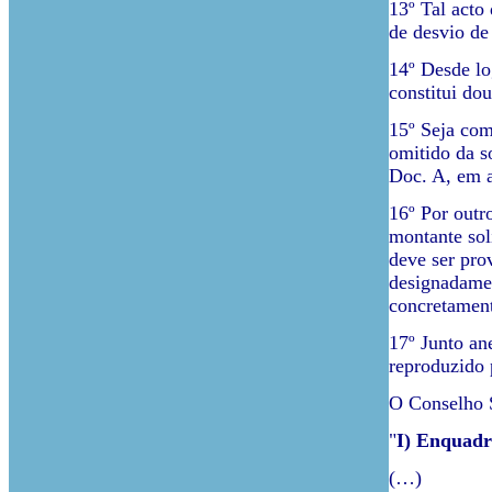
13º Tal acto
de desvio de
14º Desde lo
constitui do
15º Seja com
omitido da s
Doc. A, em a
16º Por outr
montante sol
deve ser pro
designadamen
concretament
17º Junto an
reproduzido p
O Conselho S
"
I) Enquad
(…)