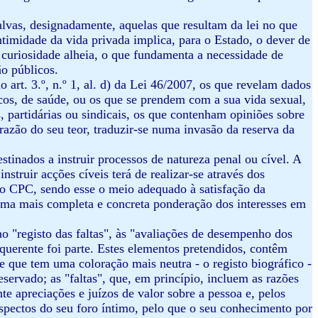
salvas, designadamente, aquelas que resultam da lei no que
intimidade da vida privada implica, para o Estado, o dever de
 curiosidade alheia, o que fundamenta a necessidade de
o públicos.
art. 3.º, n.º 1, al. d) da Lei 46/2007, os que revelam dados
cos, de saúde, ou os que se prendem com a sua vida sexual,
as, partidárias ou sindicais, os que contenham opiniões sobre
azão do seu teor, traduzir-se numa invasão da reserva da
tinados a instruir processos de natureza penal ou cível. A
truir acções cíveis terá de realizar-se através dos
do CPC, sendo esse o meio adequado à satisfação da
 uma mais completa e concreta ponderação dos interesses em
 ao "registo das faltas", às "avaliações de desempenho dos
equerente foi parte. Estes elementos pretendidos, contêm
e que tem uma coloração mais neutra - o registo biográfico -
eservado; as "faltas", que, em princípio, incluem as razões
e apreciações e juízos de valor sobre a pessoa e, pelos
aspectos do seu foro íntimo, pelo que o seu conhecimento por