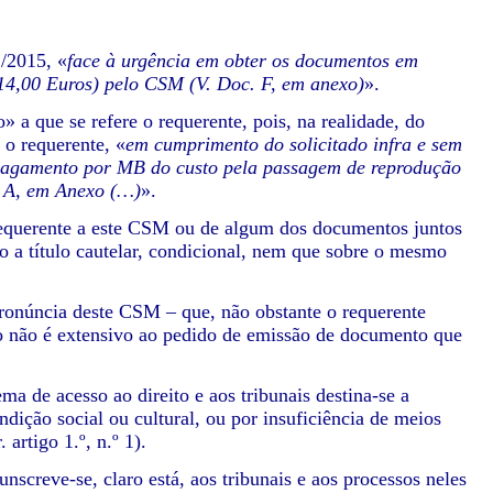
2/2015, «
face à urgência em obter os documentos em
14,00 Euros) pelo CSM (V. Doc. F, em anexo)
».
» a que se refere o requerente, pois, na realidade, do
 o requerente, «
em cumprimento do solicitado infra e sem
o pagamento por MB do custo pela passagem de reprodução
. A, em Anexo (…)
».
 requerente a este CSM ou de algum dos documentos juntos
o a título cautelar, condicional, nem que sobre o mesmo
pronúncia deste CSM – que, não obstante o requerente
ício não é extensivo ao pedido de emissão de documento que
ma de acesso ao direito e aos tribunais destina-se a
dição social ou cultural, ou por insuficiência de meios
artigo 1.º, n.º 1).
unscreve-se, claro está, aos tribunais e aos processos neles