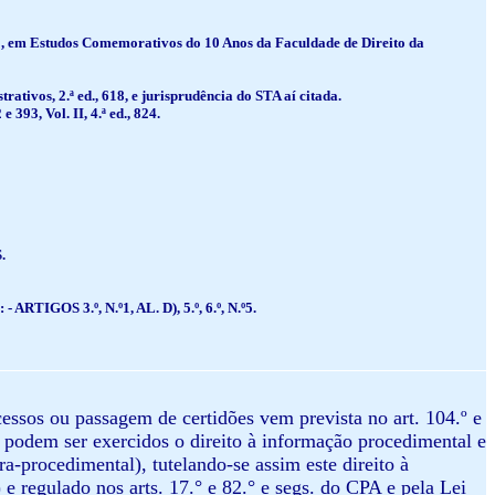
o”, em Estudos Comemorativos do 10 Anos da Faculdade de Direito da
tivos, 2.ª ed., 618, e jurisprudência do STA aí citada.
393, Vol. II, 4.ª ed., 824.
.
OS 3.º, N.º1, AL. D), 5.º, 6.º, N.º5.
cessos ou passagem de certidões vem prevista no art. 104.º e
podem ser exercidos o direito à informação procedimental e
ra-procedimental), tutelando-se assim este direito à
e regulado nos arts. 17.° e 82.° e segs. do CPA e pela Lei