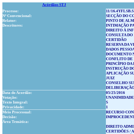
Acórdãos STJ
Processo:
11/16.4YFLSB.S
Nº Convencional:
SECÇÃO DO C
Relator:
PINTO DE AL
Descritores:
INTIMAÇÃO P
DIREITO À I
CONSULTA DO
CERTIDÃO
RESERVA DA V
DADOS PESSOA
DOCUMENTO 
CONFLITO DE
PRINCÍPIO D
INSTRUÇÃO D
APLICAÇÃO SU
JUIZ
CONSELHO SU
DELIBERAÇÃO
Data do Acordão:
05/25/2016
Votação:
UNANIMIDADE
Texto Integral:
S
Privacidade:
1
Meio Processual:
RECURSO CON
Decisão:
IMPROCEDEN
Área Temática:
DIREITO ADMI
CERTIDÕES / 