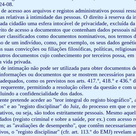
24-08.
o de acesso aos arquivos e registos administrativos possui res
as relativas à intimidade das pessoas. O direito à reserva da 
cada cidadão uma esfera intocável de privacidade, excluída da
reito de acesso a documentos que contenham dados pessoais nã
ser classificados como documentos nominativos, nos termos do 
mo de um indivíduo, como, por exemplo, os seus dados genéti
às suas convicções ou filiações filosóficas, políticas, religios
outros documentos cujo conhecimento por terceiros possa, em r
a vida privada.
 de intimação não pode ser utilizada para obter documentos des
informações ou documentos que se mostrem necessários para ins
dequados, como os previstos nos arts. 417.°, 418.° e 436.° 
 requerente, permitindo a resolução célere da questão e com
cluindo a confidencialidade dos dados.
nte pretende aceder ao "teor integral do registo biográfico",
os" e ao "registo disciplinar" do Juiz, do processo em que o r
tivos, ou seja, são todos estritamente pessoais. Mesmo aquel
dados (registo criminal e sobre a saúde, por ex.) com acesso r
am; as "avaliações de desempenho", que contêm necessariament
os, o "registo disciplinar" (cfr. art. 113.º do EMJ) revelam 