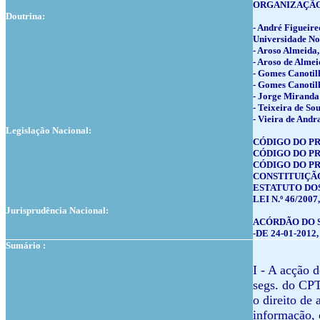
ORGANIZAÇÃO 
Doutrina:
- André Figueire
Universidade Nov
- Aroso Almeida,
- Aroso de Almei
- Gomes Canotilh
- Gomes Canotilh
- Jorge Miranda 
- Teixeira de Sou
- Vieira de Andra
Legislação Nacional:
CÓDIGO DO PRO
CÓDIGO DO PROC
CÓDIGO DO PRO
CONSTITUIÇÃO 
ESTATUTO DOS 
LEI N.º 46/200
Jurisprudência Nacional:
ACÓRDÃO DO 
-DE 24-01-2012, 
Sumário :
I - A acção 
segs. do CPT
o direito de 
informação, 