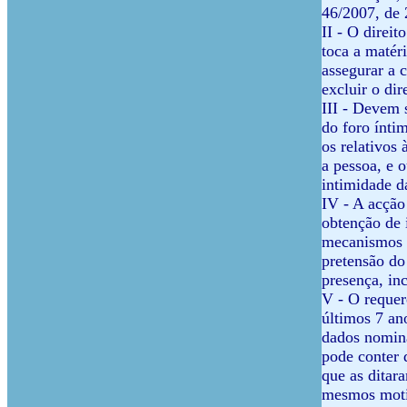
46/2007, de 
II - O direit
toca a matéri
assegurar a 
excluir o di
III - Devem 
do foro ínti
os relativos 
a pessoa, e 
intimidade d
IV - A acção
obtenção de 
mecanismos a
pretensão do
presença, in
V - O requere
últimos 7 an
dados nomina
pode conter 
que as ditar
mesmos motiv