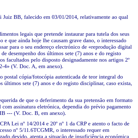
i Juiz BB, falecido em 03/01/2014, relativamente ao qual
mentos legais que pretende instaurar para tutela dos seus
so e que ainda hoje lhe causam grave dano, o interessado
ar para o seu endereço electrónico de «reprodução digital
ões de desempenho dos últimos sete (7) anos e do registo
rmos facultados pelo disposto designadamente nos artigos 2º
 22-4» (V. Doc. A, em anexo).
 postal cópia/fotocópia autenticada de teor integral do
 últimos sete (7) anos e do registo disciplinar, caso exista,
requerida de que o deferimento da sua pretensão em formato
 com assinatura eletrónica, dependia do prévio pagamento
IB --- (V. Doc. B, em anexo).
 CPA Lei nº 14/2014 e 20º nº 1 da CRP e atento o facto de
rocesso nº 5/11.6TCGMR, o interessado requer em
do devido, atenta a situação de insuficiência económica