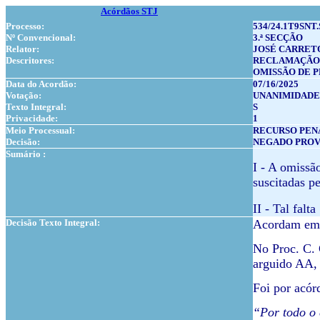
Acórdãos STJ
Processo:
534/24.1T9SNT.
Nº Convencional:
3.ª SECÇÃO
Relator:
JOSÉ CARRET
Descritores:
RECLAMAÇÃO
OMISSÃO DE 
Data do Acordão:
07/16/2025
Votação:
UNANIMIDADE
Texto Integral:
S
Privacidade:
1
Meio Processual:
RECURSO PEN
Decisão:
NEGADO PRO
Sumário :
I - A omissã
suscitadas pe
II - Tal falt
Decisão Texto Integral:
Acordam em c
No Proc. C. 
arguido AA,
Foi por acór
“Por todo o 