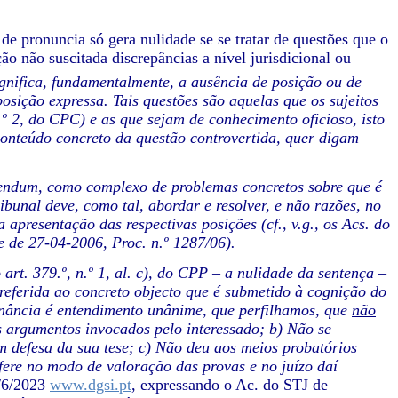
 de pronuncia só gera nulidade se se tratar de questões que o
ção não suscitada discrepâncias a nível jurisdicional ou
ignifica, fundamentalmente, a ausência de posição ou de
osição expressa. Tais questões são aquelas que os sujeitos
.º 2, do CPC) e as que sejam de conhecimento oficioso, isto
conteúdo concreto da questão controvertida, quer digam
idendum, como complexo de problemas concretos sobre que é
ibunal deve, como tal, abordar e resolver, e não razões, no
 apresentação das respectivas posições (cf., v.g., os Acs. do
e de 27-04-2006, Proc. n.º 1287/06).
rt. 379.º, n.º 1, al. c), do CPP – a nulidade da sentença –
 referida ao concreto objecto que é submetido à cognição do
ância é entendimento unânime, que perfilhamos, que
não
 argumentos invocados pelo interessado; b) Não se
m defesa da sua tese; c) Não deu aos meios probatórios
ifere no modo de valoração das provas e no juízo daí
/6/2023
www.dgsi.pt
, expressando o Ac. do STJ de