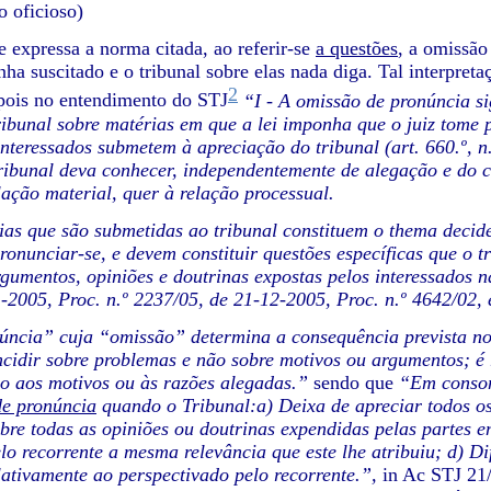
 oficioso)
expressa a norma citada, ao referir-se
a questões
, a omissão
nha suscitado e o tribunal sobre elas nada diga. Tal interpreta
2
 pois no entendimento do STJ
“I - A omissão de pronúncia s
ribunal sobre matérias em que a lei imponha que o juiz tome p
interessados submetem à apreciação do tribunal (art. 660.º, n
tribunal deva conhecer, independentemente de alegação e do 
elação material, quer à relação processual.
rias que são submetidas ao tribunal constituem o thema dec
onunciar-se, e devem constituir questões específicas que o tr
rgumentos, opiniões e doutrinas expostas pelos interessados na
-2005, Proc. n.º 2237/05, de 21-12-2005, Proc. n.º 4642/02, 
núncia” cuja “omissão” determina a consequência prevista no a
incidir sobre problemas e não sobre motivos ou argumentos; é
ão aos motivos ou às razões alegadas.”
sendo que
“Em conson
de pronúncia
quando o Tribunal:a) Deixa de apreciar todos os
bre todas as opiniões ou doutrinas expendidas pelas partes e
lo recorrente a mesma relevância que este lhe atribuiu; d) D
elativamente ao perspectivado pelo recorrente.”,
in Ac STJ 21