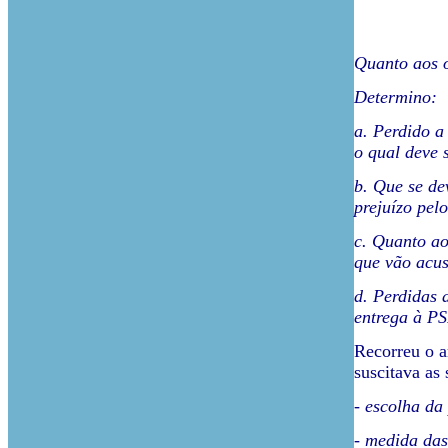
Quanto aos o
Determino:
a. Perdido a
o qual deve s
b. Que se de
prejuízo pel
c. Quanto ao
que vão acus
d. Perdidas 
entrega à PS
Recorreu o a
suscitava as 
- escolha da
- medida das