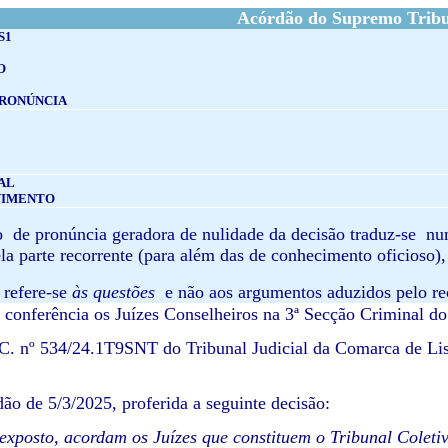
Acórdão do Supremo Tribun
S1
O
PRONÚNCIA
AL
VIMENTO
o de pronúncia geradora de nulidade da decisão traduz-se n
la parte recorrente (para além das de conhecimento oficioso), 
a refere-se
às questões
e não aos argumentos aduzidos pelo re
onferência os Juízes Conselheiros na 3ª Secção Criminal do
C. nº 534/24.1T9SNT do Tribunal Judicial da Comarca de Lisbo
dão de 5/3/2025, proferida a seguinte decisão:
exposto, acordam os Juízes que constituem o Tribunal Coletivo