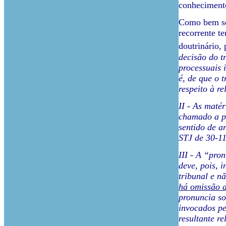
conhecimento
Como bem se 
recorrente te
doutrinário,
decisão do t
processuais 
é, de que o 
respeito à r
II - As maté
chamado a pr
sentido de a
STJ de 30-11
III - A “pro
deve, pois, 
tribunal e n
há omissão 
pronuncia so
invocados pe
resultante r