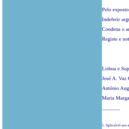
Pelo exposto
Indeferir ar
Condena o ar
Registe e not
Lisboa e Sup
José A. Vaz C
António Aug
Maria Marga
_______
1. Aplicável aos 