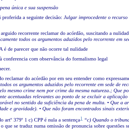
pena única e sua suspensão
i proferida a seguinte decisão:
Julgar improcedente o recurso 
arguido recorrente reclamar do acórdão, suscitando a nulida
ticamente todos os argumentos aduzidos pelo recorrente em se
A é de parecer que não ocorre tal nulidade
à conferencia com observância do formalismo legal
ecer.
o reclamar do acórdão por em seu entender como expressame
 todos os argumentos aduzidos pelo recorrente em sede de rec
lo mesmo crime nem por crime da mesma natureza.; Que por 
nte acentuadas relevantes ao ponto de se excluir a aplicação
orável no sentido da suficiência da pena de multa. • Que a a
dade e gravidade). • Que não foram encontrados sinais exteri
1
o artº 379º 1 c) CPP é nula a sentença
“c) Quando o tribuna
o que se traduz numa omissão de pronuncia sobre questões sus