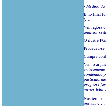
- Medida da 
E no final fo
(…)
Vem agora o 
analisar cri
O ilustre PG
Procedeu-se 
Cumpre conh
Vem o arguid
criticamente
condenado pe
particularme
prognose fav
menor letali
Nos termos d
apreciar…”.