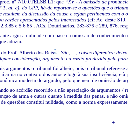
(proc. nº 7/10.0TELSB.L1: que
“XV - A omissão de pronúncia
.º 1, al. c), do CPP, há-de reportar-se a questões que o tribu
e resultem da discussão da causa e sejam pertinentes com o 
u razões apresentados pelos interessados
(cfr Ac. deste STJ, 
 22.3.85 e 5.6.85 , ACs. Doutrinários, 283-876 e 289, 876, res
ante argui a nulidade com base na omissão de conhecimento 
ue aduziu.
3
 do Prof. Alberto dos Reis
“São, …, coisas diferentes: deix
lquer consideração, argumento ou razão produzida pela par
s argumentos o tribunal foi alheio, pois o tribunal refere-se 
 á arma no contexto dos autos e logo à sua insuficiência, e à
conómica modesta do arguido, pelo que nem de omissão de ar
ndo ao acórdão recorrido a não apreciação de argumentos / ra
ençao de arma e outras quanto à medida das penas, e não omi
 de questões constitui nulidade, como a norma expressamente
+