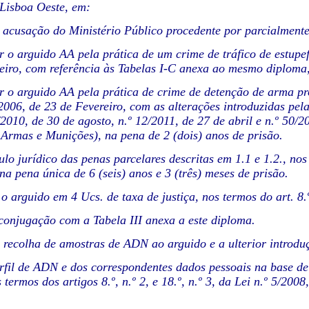
Lisboa Oeste, em:
 acusação do Ministério Público procedente por parcialment
 o arguido AA pela prática de um crime de tráfico de estupefa
eiro, com referência às Tabelas I-C anexa ao mesmo diploma, 
 o arguido AA pela prática de crime de detenção de arma proib
/2006, de 23 de Fevereiro, com as alterações introduzidas pel
/2010, de 30 de agosto, n.º 12/2011, de 27 de abril e n.º 50/2
 Armas e Munições), na pena de 2 (dois) anos de prisão.
lo jurídico das penas parcelares descritas em 1.1 e 1.2., nos
na pena única de 6 (seis) anos e 3 (três) meses de prisão.
o arguido em 4 Ucs. de taxa de justiça, nos termos do art. 8.º
onjugação com a Tabela III anexa a este diploma.
 recolha de amostras de ADN ao arguido e a ulterior introdu
erfil de ADN e dos correspondentes dados pessoais na base de
 termos dos artigos 8.º, n.º 2, e 18.º, n.º 3, da Lei n.º 5/2008