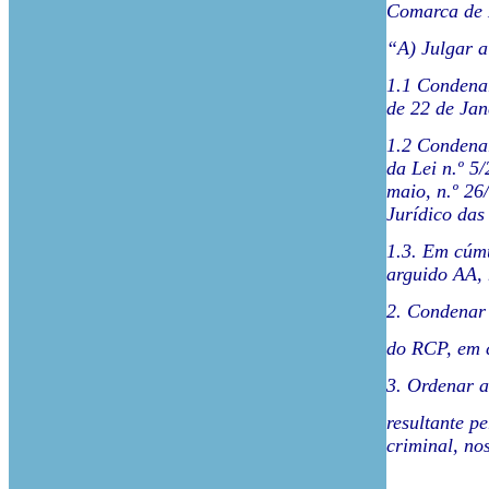
Comarca de 
“A) Julgar a
1.1 Condenar
de 22 de Jan
1.2 Condenar
da Lei n.º 5
maio, n.º 26
Jurídico das
1.3. Em cúmu
arguido AA, 
2. Condenar 
do RCP, em c
3. Ordenar a
resultante p
criminal, nos