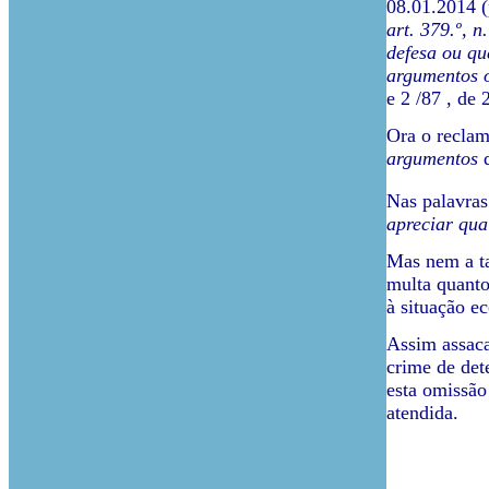
08.01.2014 
art. 379.º, n
defesa ou qu
argumentos o
e 2 /87 , de
Ora o reclam
argumentos
q
Nas palavras
apreciar qua
Mas nem a tai
multa quanto
à situação e
Assim assaca
crime de det
esta omissão
atendida.