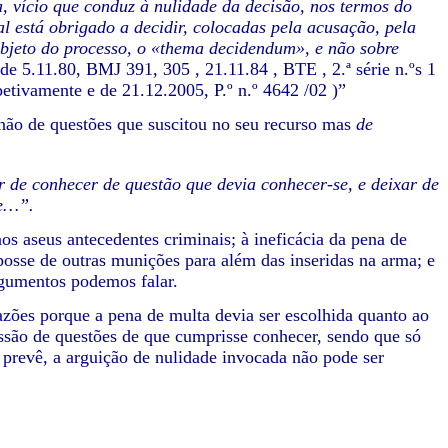
, vício que conduz à nulidade da decisão, nos termos do
nal está obrigado a decidir, colocadas pela acusação, pela
objeto do processo, o «thema decidendum», e não sobre
de 5.11.80, BMJ 391, 305 , 21.11.84 , BTE , 2.ª série n.ºs 1
petivamente e de 21.12.2005, P.º n.º 4642 /02 )”
não de questões que suscitou no seu recurso mas
de
ar de conhecer de questão que devia conhecer-se, e deixar de
te…”.
aos aseus antecedentes criminais; à ineficácia da pena de
 posse de outras munições para além das inseridas na arma; e
gumentos podemos falar.
zões porque a pena de multa devia ser escolhida quanto ao
ssão de questões de que cumprisse conhecer, sendo que só
 prevê, a arguição de nulidade invocada não pode ser