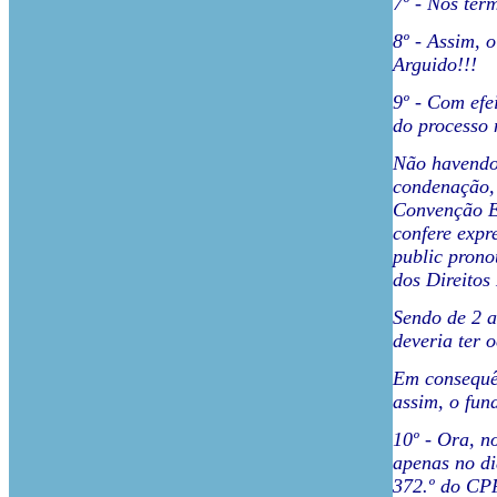
7º - Nos ter
8º - Assim, 
Arguido!!!
9º - Com efe
do processo 
Não havendo 
condenação, 
Convenção Eu
confere expr
public prono
dos Direito
Sendo de 2 a
deveria ter 
Em consequên
assim, o fun
10º - Ora, n
apenas no di
372.º do CPP