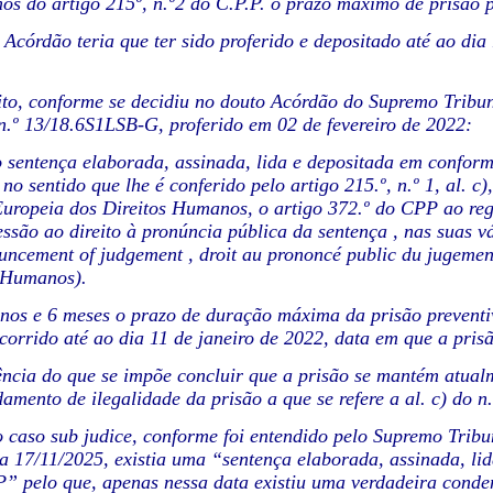
mos do artigo 215º, n.º2 do C.P.P. o prazo máximo de prisão 
o Acórdão teria que ter sido proferido e depositado até ao di
ito, conforme se decidiu no douto Acórdão do Supremo Tribu
n.º 13/18.6S1LSB-G, proferido em 02 de fevereiro de 2022:
sentença elaborada, assinada, lida e depositada em conform
no sentido que lhe é conferido pelo artigo 215.º, n.º 1, al. 
ropeia dos Direitos Humanos, o artigo 372.º do CPP ao regul
essão ao direito à pronúncia pública da sentença , nas suas v
uncement of judgement , droit au prononcé public du jugement
s Humanos).
nos e 6 meses o prazo de duração máxima da prisão preventi
ocorrido até ao dia 11 de janeiro de 2022, data em que a prisã
cia do que se impõe concluir que a prisão se mantém atualme
damento de ilegalidade da prisão a que se refere a al. c) do n
o caso sub judice, conforme foi entendido pelo Supremo Tribu
a 17/11/2025, existia uma “sentença elaborada, assinada, li
” pelo que, apenas nessa data existiu uma verdadeira condena