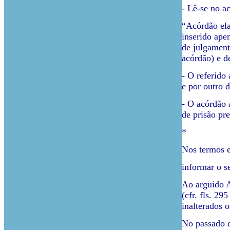
- Lê-se no a
“Acórdão ela
inserido apen
de julgament
acórdão) e d
- O referido
e por outro 
- O acórdão 
de prisão pr
*
Nos termos e
informar o s
Ao arguido A
(cfr. fls. 2
inalterados 
No passado d