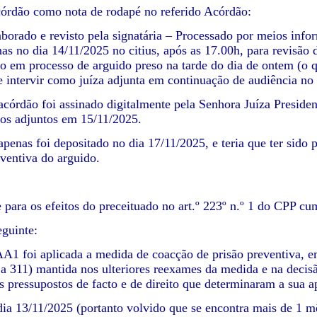
córdão como nota de rodapé no referido Acórdão:
borado e revisto pela signatária – Processado por meios inform
as no dia 14/11/2025 no citius, após as 17.00h, para revisão d
o em processo de arguido preso na tarde do dia de ontem (o qu
e intervir como juíza adjunta em continuação de audiência no 
 acórdão foi assinado digitalmente pela Senhora Juíza Presid
dos adjuntos em 15/11/2025.
apenas foi depositado no dia 17/11/2025, e teria que ter sido
eventiva do arguido.
 para os efeitos do preceituado no art.º 223º n.º 1 do CPP cu
eguinte:
A1 foi aplicada a medida de coacção de prisão preventiva, em
95 a 311) mantida nos ulteriores reexames da medida e na deci
os pressupostos de facto e de direito que determinaram a sua a
ia 13/11/2025 (portanto volvido que se encontra mais de 1 mê