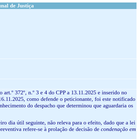
al de Justiça
 art.º 372º, n.º 3 e 4 do CPP a 13.11.2025 e inserido no
6.11.2025, como defende o peticionante, foi este notificado
onhecimento do despacho que determinou que aguardaria os
ro dia útil seguinte, não releva para o efeito, dado que a lei
preventiva refere-se à prolação de decisão de
condenação em