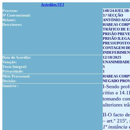
Acórdãos STJ
Processo:
140/24.0JELSB-
Nº Convencional:
3.ª SECÇÃO
Relator:
ANTÓNIO AUG
Descritores:
HABEAS CORP
TRÁFICO DE 
PRISÃO PREV
PRISÃO ILEG
PRESSUPOSTO
CONTAGEM DE
INDEFERIME
Data do Acordão:
12/18/2025
Votação:
UNANIMIDADE
Texto Integral:
S
Privacidade:
1
Meio Processual:
HABEAS CORP
Decisão:
NEGADO PRO
Sumário :
I-Sendo prof
citius
a 14.11
tomando conh
ulteriores tr
II-O facto de
– art.º 215º,
1ª instância
e