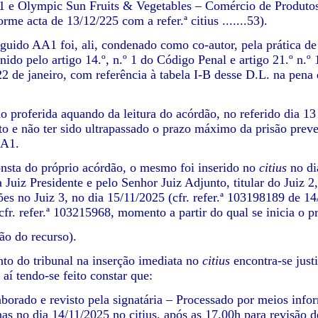
 e Olympic Sun Fruits & Vegetables – Comércio de Produtos 
me acta de 13/12/225 com a refer.ª citius .......53).
rguido AA1 foi, ali, condenado como co-autor, pela prática de
nido pelo artigo 14.º, n.º 1 do Código Penal e artigo 21.º n.º 
2 de janeiro, com referência à tabela I-B desse D.L. na pena d
ão proferida aquando da leitura do acórdão, no referido dia 
eito e não ter sido ultrapassado o prazo máximo da prisão prev
AA1.
sta do próprio acórdão, o mesmo foi inserido no
citius
no dia
a Juiz Presidente e pelo Senhor Juiz Adjunto, titular do Juiz 
es no Juiz 3, no dia 15/11/2025 (cfr. refer.ª 103198189 de 14/
cfr. refer.ª 103215968, momento a partir do qual se inicia o p
ão do recurso).
o do tribunal na inserção imediata no
citius
encontra-se justi
aí tendo-se feito constar que:
borado e revisto pela signatária – Processado por meios inform
as no dia 14/11/2025 no citius, após as 17.00h para revisão de