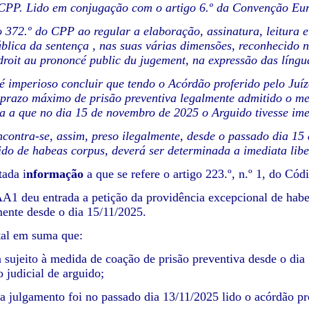
o CPP. Lido em conjugação com o artigo 6.º da Convenção Eu
go 372.º do CPP ao regular a elaboração, assinatura, leitura e
blica da sentença , nas suas várias dimensões, reconhecido 
droit au prononcé public du jugement, na expressão das língu
 é imperioso concluir que tendo o Acórdão proferido pelo Juí
 prazo máximo de prisão preventiva legalmente admitido o me
va a que no dia 15 de novembro de 2025 o Arguido tivesse im
contra-se, assim, preso ilegalmente, desde o passado dia 15
ido de habeas corpus, deverá ser determinada a imediata li
tada i
nformação
a que se refere o artigo 223.º, n.º 1, do Có
A1 deu entrada a petição da providência excepcional de habea
mente desde o dia 15/11/2025.
tal em suma que:
a sujeito à medida de coação de prisão preventiva desde o dia
o judicial de arguido;
a julgamento foi no passado dia 13/11/2025 lido o acórdão pro