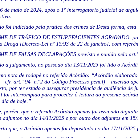
16 de maio de 2024, após o 1º interrogatório judicial de arg
ntiva.
do foi indiciado pela prática dos crimes de Desta forma, está
IME DE TRÁFICO DE ESTUPEFACIENTES AGRAVADO, previsto e 
a Droga [Decreto-Lei nº 15/93 de 22 de janeiro], com referên
IME DE FALSAS DECLARAÇÕES previsto e punido pelo art.º 3
do a julgamento, no passado dia 13/11/2025 foi lido o Acórdão
omo nota de rodapé no referido Acórdão: “Acórdão elaborado 
 – cfr. art.º 94º n.º2 do Código Processo penal) – inserido ap
exto, por ter estado a assegurar presidência de audiência de 
l foi interrompido para proceder à leitura do presente acórd
 dia de hoje.”
e, porém, que o referido Acórdão apenas foi assinado digital
s adjuntos no dia 14/11/2025 e por outro dos adjuntos em 15/
erto que, o Acórdão apenas foi depositado no dia 17/11/2025 