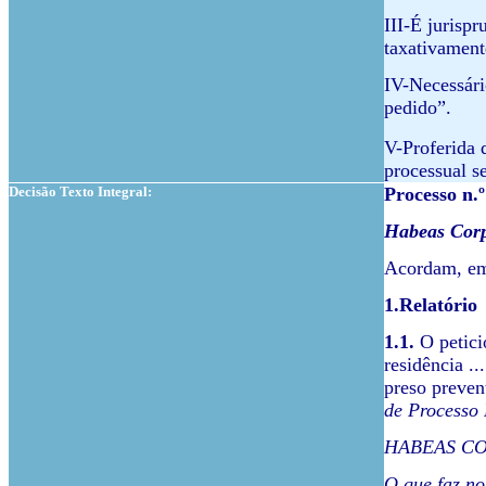
III-É jurisp
taxativamente
IV-Necessário
pedido”.
V-Proferida 
processual s
Decisão Texto Integral:
Processo n.
Habeas Cor
Acordam, em 
1.Relatório
1.1.
O petici
residência ..
preso preven
de Processo 
HABEAS C
O que faz no