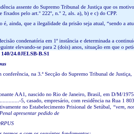
rudência assente do Supremo Tribunal de Justiça que os motivos
 fixados pelo art.º 222º, n.º 2, als. a), b) e c) do CPP.
 é, ainda, que a ilegalidade da prisão seja atual
,
“sendo a atu
decisão condenatória em 1ª instância e determinada a continuid
eguinte elevando-se para 2 (dois) anos, situação em que o peti
º 140/24.0JELSB-B.S1
pus
conferência, na 3.ª Secção do Supremo Tribunal de Justiça,
onante AA1, nascido no Rio de Janeiro, Brasil, em D/M/1975,
..............-5, casado, empresário, com residência na Rua 1 8
tivamente no Estabelecimento Prisional de Setúbal,
“vem, nos
Penal apresentar pedido de
ORPUS
s termos e com os seguintes fundamentos: