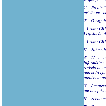
1º - No dia 
prisão preve
2º - O Argui
- 1 (um) CR
Legislação d
- 1 (um) CR
3º - Submeti
4º - Lê-se c
informáticos
revisão de t
ontem (o qua
audiência no
5º - Acontec
um dos juíze
6º - Sendo c