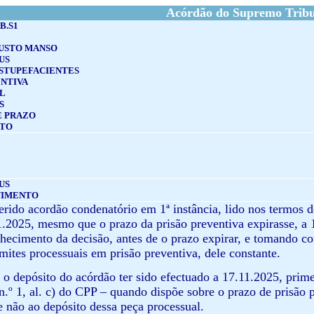
Acórdão do Supremo Tribun
B.S1
USTO MANSO
US
ESTUPEFACIENTES
ENTIVA
AL
S
 PRAZO
NTO
US
VIMENTO
erido acordão condenatório em 1ª instância, lido nos termos do
.2025, mesmo que o prazo da prisão preventiva expirasse, a 1
ecimento da decisão, antes de o prazo expirar, e tomando c
âmites processuais em prisão preventiva, dele constante.
 o depósito do acórdão ter sido efectuado a 17.11.2025, primei
 n.º 1, al. c) do CPP – quando dispõe sobre o prazo de prisão 
 não ao depósito dessa peça processual.