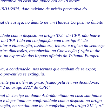
preventiva no caso sub judice era de 18 meses.
a 15/11/2025, data máxima de prisão preventiva do
nal de Justiça, no âmbito de um Habeas Corpus, no âmbito
idade com o disposto no artigo 372.º do CPP, não houve
c), do CPP. Lido em conjugação com o artigo 6.º da
ar a elaboração, assinatura, leitura e registo da sentença
árias dimensões, reconhecido na Convenção ( right to the
, na expressão das línguas oficiais do Tribunal Europeu
va, a condenação, nos termos que acabam de se expor,
o preventiva se extinguiu.
nte para além do prazo fixado pela lei, verificando-se,
.º 2 do artigo 222.º do CPP.”
nal de Justiça no douto Acórdão citado no caso sub judice
da e depositada em conformidade com o disposto no artigo
ção, no sentido que lhe é conferido pelo artigo 215.º, n.º