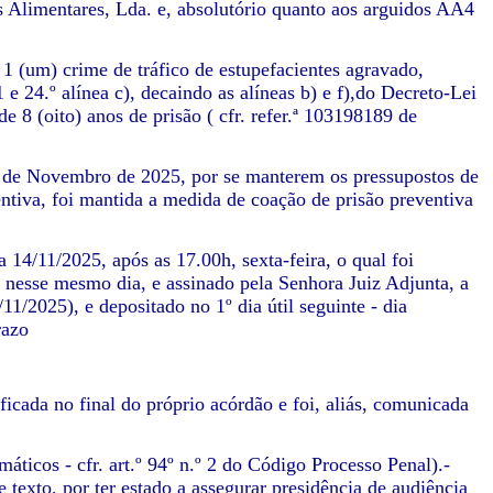
Alimentares, Lda. e, absolutório quanto aos arguidos AA4
 1 (um) crime de tráfico de estupefacientes agravado,
1 e 24.º alínea c), decaindo as alíneas b) e f),do Decreto-Lei
e 8 (oito) anos de prisão ( cfr. refer.ª 103198189 de
13 de Novembro de 2025, por se manterem os pressupostos de
entiva, foi mantida a medida de coação de prisão preventiva
 14/11/2025, após as 17.00h, sexta-feira, o qual foi
2, nesse mesmo dia, e assinado pela Senhora Juiz Adjunta, a
11/2025), e depositado no 1º dia útil seguinte - dia
razo
ficada no final do próprio acórdão e foi, aliás, comunicada
áticos - cfr. art.º 94º n.º 2 do Código Processo Penal).-
 texto, por ter estado a assegurar presidência de audiência