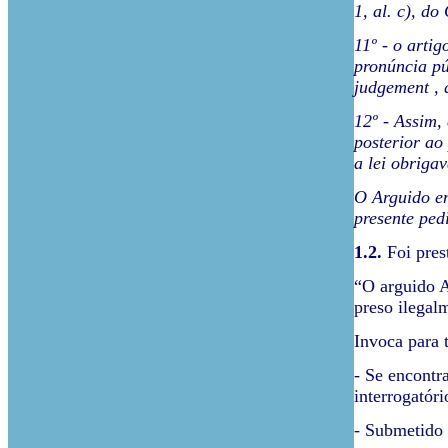
1, al. c), d
11º - o arti
pronúncia pú
judgement , 
12º - Assim,
posterior ao
a lei obriga
O Arguido en
presente ped
1.2.
Foi pres
“O arguido A
preso ilegal
Invoca para 
- Se encontr
interrogatóri
- Submetido 