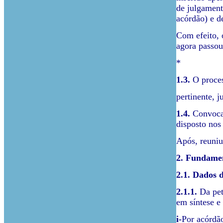
de julgament
acórdão) e d
Com efeito, 
agora passou
*
1.3.
O proces
pertinente, 
1.4.
Convocad
disposto nos 
Após, reuniu 
2. Fundame
2.1. Dados d
2.1.1.
Da peti
em síntese e
i-
Por acórdão