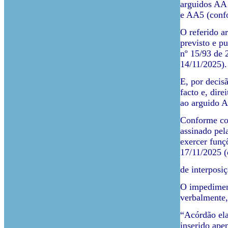
arguidos AA1
e AA5 (confor
O referido a
previsto e pu
nº 15/93 de 2
14/11/2025).
E, por decis
facto e, dir
ao arguido 
Conforme con
assinado pel
exercer funçõ
17/11/2025 (
de interposiç
O impediment
verbalmente, 
“Acórdão ela
inserido apen