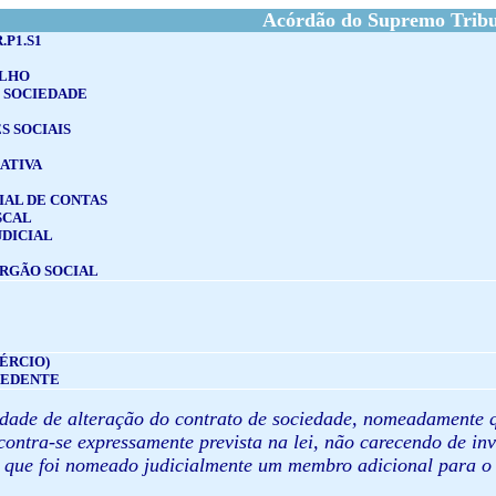
Acórdão do Supremo Tribun
.P1.S1
ELHO
 SOCIEDADE
S SOCIAIS
ATIVA
IAL DE CONTAS
SCAL
DICIAL
ÓRGÃO SOCIAL
ÉRCIO)
CEDENTE
lidade de alteração do contrato de sociedade, nomeadamente qu
ncontra-se expressamente prevista na lei, não carecendo de i
 que foi nomeado judicialmente um membro adicional para o 