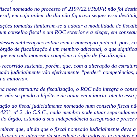
iscal nomeado no processo nº 2197/22.0T8AVR não foi destit
eral, em cuja ordem do dia não figurava sequer essa destitui
ações tomadas limitaram-se a adotar a modalidade de fiscaliza
um conselho fiscal e um ROC exterior e a eleger, em conseq
ssas deliberações colide com a nomeação judicial, pois, com
rgão de fiscalização é um membro adicional, o que signifi
que em cada momento compõem o órgão de fiscalização.
recorrido sustenta, porém. que, com a alteração da estrutura
eado judicialmente vão efetivamente “perder” competências,
 a maioria».
a nova estrutura de fiscalização, o ROC não integra o consel
e, não se pondo a hipótese de atuar em minoria, atenta essa p
ação do fiscal judicialmente nomeado num conselho fiscal não 
e 423º, nº 2, do C.S.C., cada membro pode atuar separadament
 do órgão, estando a sua independência assegurada e preser
mbrar que, ainda que o fiscal nomeado judicialmente deva a 
calização no interesse da sociedade e de todos os acionistas 