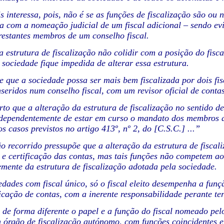
 interessa, pois, não é se as funções de fiscalização são ou n
a com a nomeação judicial de um fiscal adicional – sendo evi
 restantes membros de um conselho fiscal.
 estrutura de fiscalização não colidir com a posição do fisc
sociedade fique impedida de alterar essa estrutura.
e que a sociedade possa ser mais bem fiscalizada por dois fis
seridos num conselho fiscal, com um revisor oficial de contas
to que a alteração da estrutura de fiscalização no sentido d
dependentemente de estar em curso o mandato dos membros a
s casos previstos no artigo 413º, nº 2, do [C.S.C.] ...”
 recorrido pressupõe que a alteração da estrutura de fiscali
l e certificação das contas, mas tais funções não competem a
mente da estrutura de fiscalização adotada pela sociedade.
dades com fiscal único, só o fiscal eleito desempenha a funç
ificação de contas, com a inerente responsabilidade perante t
de forma diferente o papel e a função do fiscal nomeado pelo
m órgão de fiscalização autónomo, com funções coincidentes e a