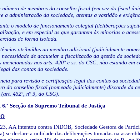
 número de membros do conselho fiscal (em vez do fiscal úni
re a administração da sociedade, atentas a vastidão e exigênc
tante o modelo de funcionamento colegial (deliberações suje
calização, e em especial as que garantem às minorias o aces
ercidas de forma isolada.
tências atribuídas ao membro adicional (judicialmente nomeado
à necessidade de acautelar a fiscalização da gestão da socied
 mencionadas nos arts. 420º e ss. do CSC, não estando em c
 legal das contas da sociedade.
ncia para revisão e certificação legal das contas da sociedade
o do conselho fiscal (nomeado judicialmente) discorde da cer
 (art. 452º, nº 3, do CSC).
6.ª Secção do Supremo Tribunal de Justiça
IO
3, AA intentou contra INDOB, Sociedade Gestora de Particip
a) se declare a nulidade das deliberações tomadas na assembl