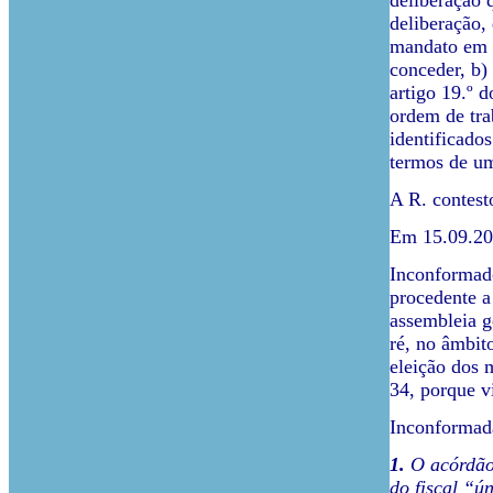
deliberação 
deliberação,
mandato em c
conceder, b)
artigo 19.º 
ordem de tra
identificado
termos de um
A R. contest
Em 15.09.202
Inconformado
procedente a
assembleia g
ré, no âmbit
eleição dos 
34, porque vi
Inconformada
1.
O acórdão 
do fiscal “ú