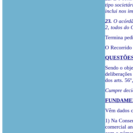
tipo societá
inclui nos i
23.
O acórdão
2, todos do C
Termina pedi
O Recorrid
QUESTÕES
Sendo o obje
deliberações
dos arts. 56º
Cumpre decid
FUNDAME
Vêm dados co
1) Na Conser
comercial an