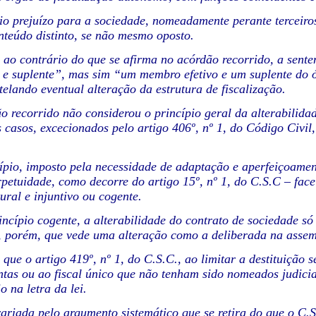
 prejuízo para a sociedade, nomeadamente perante terceiros 
nteúdo distinto, se não mesmo oposto.
 ao contrário do que se afirma no acórdão recorrido, a sen
o e suplente”, mas sim “um membro efetivo e um suplente do ór
utelando eventual alteração da estrutura de fiscalização.
 recorrido não considerou o princípio geral da alterabilidad
casos, excecionados pelo artigo 406º, nº 1, do Código Civil
ípio, imposto pela necessidade de adaptação e aperfeiçoamen
rpetuidade, como decorre do artigo 15º, nº 1, do C.S.C – fac
ural e injuntivo ou cogente.
cípio cogente, a alterabilidade do contrato de sociedade só 
 porém, que vede uma alteração como a deliberada na assemb
 que o artigo 419º, nº 1, do C.S.C., ao limitar a destituição 
ontas ou ao fiscal único que não tenham sido nomeados judicia
o na letra da lei.
ariada pelo argumento sistemático que se retira do que o C