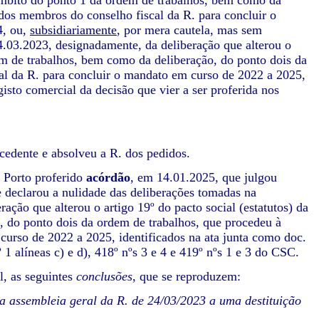
o âmbito do ponto 1 da ordem de trabalhos, bem como da
 dos membros do conselho fiscal da R. para concluir o
4, ou,
subsidiariamente
, por mera cautela, mas sem
4.03.2023, designadamente, da deliberação que alterou o
dem de trabalhos, bem como da deliberação, do ponto dois da
al da R. para concluir o mandato em curso de 2022 a 2025,
isto comercial da decisão que vier a ser proferida nos
cedente e absolveu a R. dos pedidos.
 Porto proferido
acórdão
, em 14.01.2025, que julgou
e declarou a nulidade das deliberações tomadas na
ação que alterou o artigo 19º do pacto social (estatutos) da
, do ponto dois da ordem de trabalhos, que procedeu à
curso de 2022 a 2025, identificados na ata junta como doc.
 1 alíneas c) e d), 418º nºs 3 e 4 e 419º nºs 1 e 3 do CSC.
l, as seguintes
conclusões
, que se reproduzem:
 assembleia geral da R. de 24/03/2023 a uma destituição