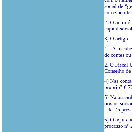
com o número
social de “g
corresponde 
2) O autor é
capital soci
3) O artigo 1
“1. A fiscal
de contas ou
2. O Fiscal 
Conselho de 
4) Nas conta
próprio” € 7
5) Na assemb
órgãos socia
Lda. (repres
6) O aqui au
processo nº