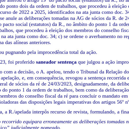
que alterou o artigo 19º do pacto social (estatutos) da R., n
 do ponto dois da ordem de trabalhos, que procedeu à eleição
urso de 2022 a 2025, identificados na ata junta como doc. 3
 se anule as deliberações tomadas na AG de sócios da R. de 2
do pacto social (estatutos) da R., no âmbito do ponto 1 da or
balhos, que procedeu à eleição dos membros do conselho fisc
s na ata junta como doc. 34; c) se ordene o averbamento no reg
a das alíneas anteriores.
ou pugnando pela improcedência total da ação.
3, foi proferido
saneador
sentença
que julgou a ação impro
 com a decisão, o A. apelou, tendo o Tribunal da Relação do
 apelação, e, em consequência, revogou a sentença recorrida 
eral de sócios da ré de 24/03/2023, designadamente, da deliber
o do ponto 1 da ordem de trabalhos, bem como da deliberação
membros do conselho fiscal da ré para concluir o mandato em 
oladoras das disposições legais imperativas dos artigos 56º nº
, a R./apelada interpôs recurso de revista, formulando, a fina
recorrido equipara erroneamente as deliberações tomadas na
nico” judicialmente nomeado.