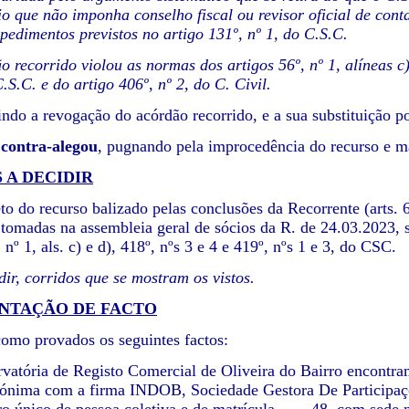
rio que não imponha conselho fiscal ou revisor oficial de con
mpedimentos previstos no artigo 131º, nº 1, do C.S.C.
 recorrido violou as normas dos artigos 56º, nº 1, alíneas c) e
.S.C. e do artigo 406º, nº 2, do C. Civil.
ndo a revogação do acórdão recorrido, e a sua substituição p
o
contra-alegou
, pugnando pela improcedência do recurso e m
 A DECIDIR
to do recurso balizado pelas conclusões da Recorrente (arts. 6
 tomadas na assembleia geral de sócios da R. de 24.03.2023, 
, nº 1, als. c) e d), 418º, nºs 3 e 4 e 419º, nºs 1 e 3, do CSC.
ir, corridos que se mostram os vistos.
NTAÇÃO DE FACTO
mo provados os seguintes factos:
vatória de Registo Comercial de Oliveira do Bairro encontra
ónima com a firma INDOB, Sociedade Gestora De Participaçõe