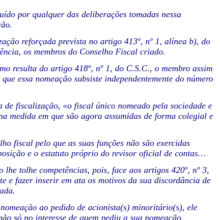
uído por qualquer das deliberações tomadas nessa
ção.
ção reforçada prevista no artigo 413º, nº 1, alínea b), do
uência, os membros do Conselho Fiscal criado.
o resulta do artigo 418º, nº 1, do C.S.C., o membro assim
ca que essa nomeação subsiste independentemente do número
 de fiscalização, «o fiscal único nomeado pela sociedade e
 na medida em que são agora assumidas de forma colegial e
ho fiscal pelo que as suas funções não são exercidas
osição e o estatuto próprio do revisor oficial de contas…
lhe tolhe competências, pois, face aos artigos 420º, nº 3,
e e fazer inserir em ata os motivos da sua discordância de
vada.
nomeação ao pedido de acionista(s) minoritário(s), ele
e não só no interesse de quem pediu a sua nomeação.