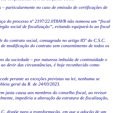
– particularmente no caso de emissão de certificações de
tença do processo nº 2197/22.0T8AVR não nomeou um “fiscal
gão social de fiscalização”, evitando equipará-lo ao fiscal
e do contrato social, consagrado no artigo 85º do C.S.C.
, de modificação do contrato sem consentimento de todos os
to da sociedade – por natureza imbuída de continuidade e
e ao devir das circunstâncias, é hoje reconhecido como
cede perante as exceções previstas na lei, nenhuma se
leia geral da R. de 24/03/2023.
sem justa causa aos membros do conselho fiscal, ao revisor
lmente, impediria a alteração da estrutura de fiscalização,
.S.C. dispõe para a transformação, em que a adoção de um