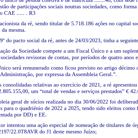
 único de pessoa coletiva e de matrícula .......48, com sede n
estão de participações sociais noutras sociedades, como forma
o CAE ..... . R3
 acionista da ré, sendo titular de 5.718.186 ações no capital 
al da mesma.
9º do pacto social da ré, antes de 24/03/2023, tinha a seguint
ização da Sociedade compete a um Fiscal Único e a um suplente,
 sociedades revisoras de contas, por períodos de quatro anos 
Único será remunerado como ficou previsto no artigo décimo 
Administração, por expressa da Assembleia Geral.”.
s consolidadas relativas ao exercício de 2021, a ré apresento
2.805.155,00, um “total de vendas e serviços prestados” € 42
leia geral de sócios realizada no dia 30/06/2022 foi deliberad
is para o quadriénio de 2022 a 2025, tendo sido eleitos como
entada por DD) e EE.
tor intentou uma ação especial de nomeação de titulares de órg
 2197/22.0T8AVR do J1 deste mesmo Juízo;