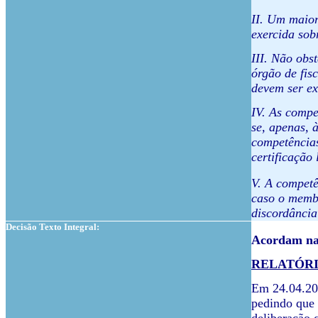
II. Um maior
exercida sob
III. Não obs
órgão de fis
devem ser ex
IV. As compe
se, apenas, 
competências
certificação
V. A competê
caso o membr
discordância
Decisão Texto Integral:
Acordam na 
RELATÓR
Em 24.04.202
pedindo que 