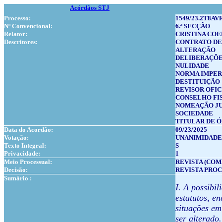
Acórdãos STJ
Processo:
1549/23.2T8AVR
Nº Convencional:
6.ª SECÇÃO
Relator:
CRISTINA CO
Descritores:
CONTRATO DE
ALTERAÇÃO
DELIBERAÇÕE
NULIDADE
NORMA IMPER
DESTITUIÇÃO
REVISOR OFIC
CONSELHO FI
NOMEAÇÃO JU
SOCIEDADE
TITULAR DE 
Data do Acordão:
09/23/2025
Votação:
UNANIMIDADE
Texto Integral:
S
Privacidade:
1
Meio Processual:
REVISTA (COM
Decisão:
REVISTA PRO
Sumário :
I. A possibi
estatutos, e
situações em
ser alterado.