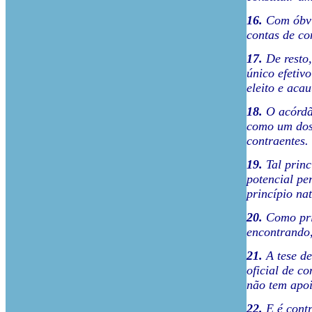
16.
Com óbvio
contas de co
17.
De resto,
único efetiv
eleito e aca
18.
O acórdão
como um dos 
contraentes.
19.
Tal princ
potencial pe
princípio nat
20.
Como prin
encontrando,
21.
A tese de
oficial de c
não tem apoi
22.
E é contr