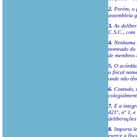
2.
Porém, o f
assembleia g
3.
As deliber
C.S.C., com 
4.
Nenhuma de
nomeado do ó
de membros 
5.
O acórdão 
o fiscal nom
onde não têm
6.
Contudo, n
colegialment
7.
E a integr
421º, nº 1, 
deliberações
8.
Importa le
exerce a fis