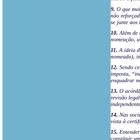
9.
O que mais
não reforçad
se junte aos
10.
Além de a
nomeação, a 
11.
A ideia d
nomeado), in
12.
Sendo cer
imposta, “in
enquadrar no
13.
O acórdão
revisão lega
independente
14.
Nas socie
vista à cert
15.
Entender 
constituir u