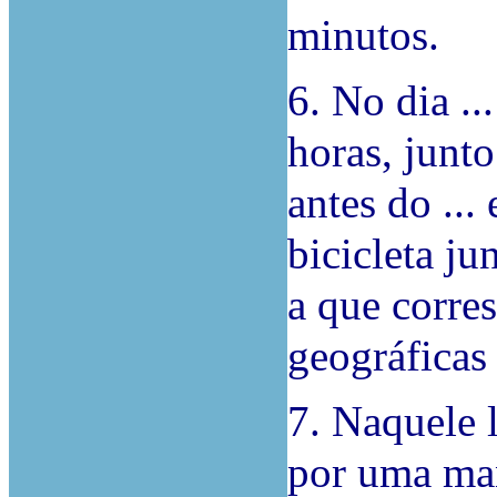
minutos.
6. No dia ..
horas, junto
antes do ...
bicicleta ju
a que corre
geográficas “
7. Naquele 
por uma ma