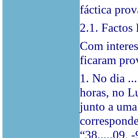
fáctica prov
2.1. Factos
Com interes
ficaram pro
1. No dia ..
horas, no Lu
junto a uma 
corresponde
“38.....09, -