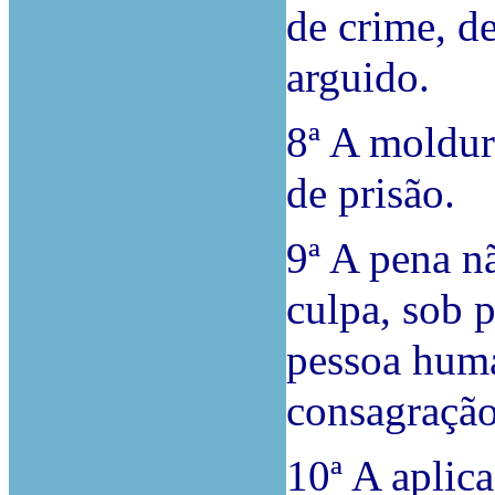
de crime, d
arguido.
8ª A moldur
de prisão.
9ª A pena n
culpa, sob p
pessoa huma
consagração
10ª A aplica