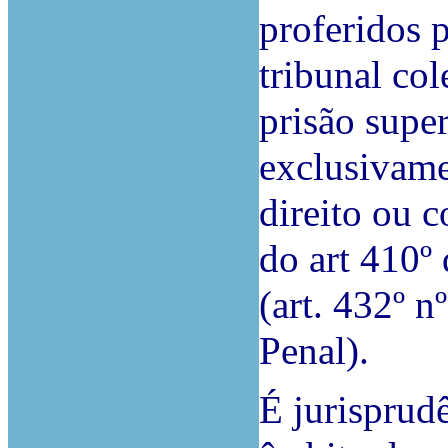
proferidos p
tribunal co
prisão super
exclusivame
direito ou 
do art 410º
(art. 432º n
Penal).
É jurisprudê