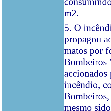
consumindo 
m2.
5. O incênd
propagou ao
matos por f
Bombeiros V
accionados 
incêndio, c
Bombeiros, 
mesmo sido 