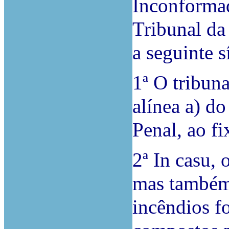
Inconformad
Tribunal da
a seguinte s
1ª O tribuna
alínea a) d
Penal, ao f
2ª In casu, 
mas também 
incêndios f