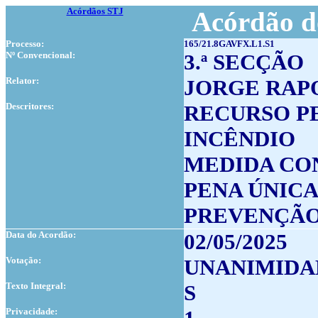
Acórdãos STJ
Acórdão d
Processo:
165/21.8GAVFX.L1.S1
Nº Convencional:
3.ª SECÇÃO
Relator:
JORGE RAP
Descritores:
RECURSO P
INCÊNDIO
MEDIDA CO
PENA ÚNIC
PREVENÇÃO
Data do Acordão:
02/05/2025
Votação:
UNANIMIDA
Texto Integral:
S
Privacidade: