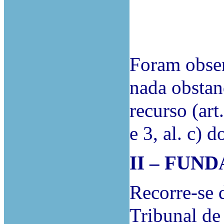
Foram obser
nada obstan
recurso (art
e 3, al. c) 
II – FU
Recorre-se 
Tribunal de 