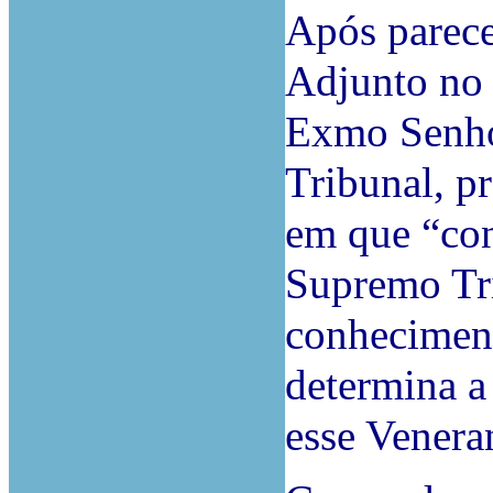
Após parec
Adjunto no 
Exmo Senho
Tribunal, p
em que “con
Supremo Tri
conheciment
determina a
esse Venera