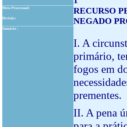
1
Meio Processual:
RECURSO P
Decisão:
NEGADO P
Sumário :
I. A circuns
primário, te
fogos em do
necessidade
prementes.
II. A pena 
para a práti