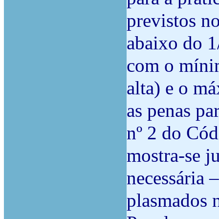
previstos no
abaixo do 1
com o mínim
alta) e o m
as penas par
nº 2 do Cód
mostra-se j
necessária –
plasmados n