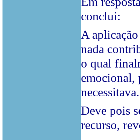
Em resposta
conclui:
A aplicação
nada contrib
o qual fina
emocional, p
necessitava.
Deve pois s
recurso, re