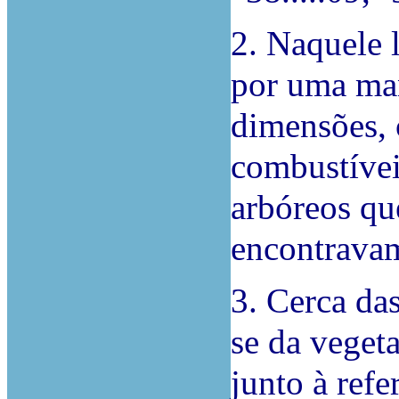
2. Naquele 
por uma ma
dimensões, 
combustívei
arbóreos que
encontravam
3. Cerca da
se da vegeta
junto à refe