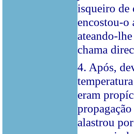
isqueiro de
encostou-o 
ateando-lhe
chama direc
4. Após, de
temperatura
eram propíc
propagação 
alastrou por