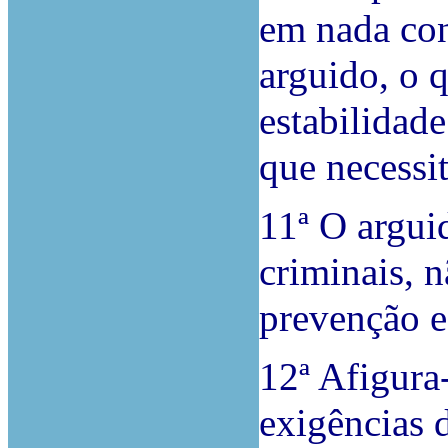
em nada cont
arguido, o 
estabilidade
que necessi
11ª O argui
criminais, 
prevenção e
12ª Afigura-
exigências 