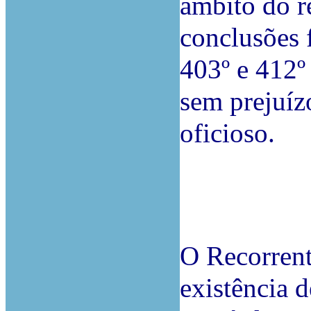
âmbito do r
conclusões 
403º e 412º
sem prejuíz
oficioso.
O Recorrent
existência d