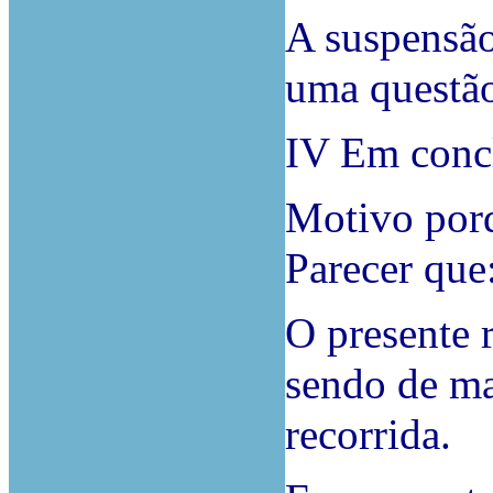
A suspensão
uma questão
IV Em conc
Motivo porq
Parecer que
O presente 
sendo de ma
recorrida.