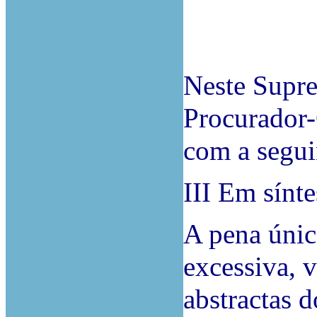
Neste Supre
Procurador-
com a segui
III Em sínte
A pena únic
excessiva, 
abstractas 