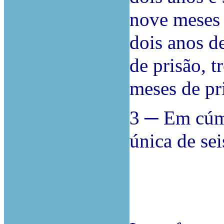
nove meses 
dois anos de
de prisão, t
meses de pr
3 ─ Em cúm
única de sei