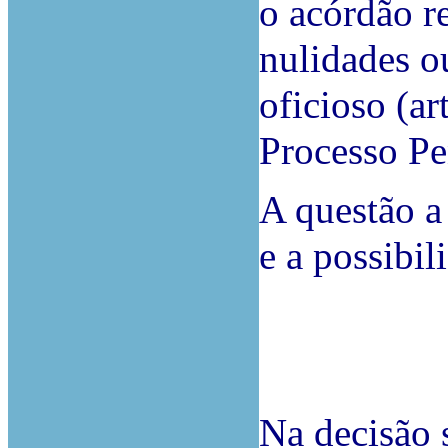
o acórdão r
nulidades o
oficioso (a
Processo Pe
A questão a
e a possibil
Na decisão 