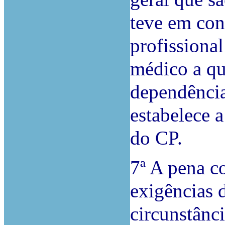
teve em cont
profissiona
médico a que
dependência
estabelece a
do CP.
7ª A pena c
exigências 
circunstânc