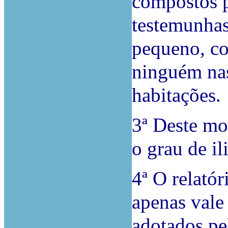
compostos p
testemunhas
pequeno, co
ninguém nas
habitações.
3ª Deste mo
o grau de i
4ª O relatór
apenas vale
adotados pe