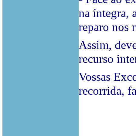
na íntegra,
reparo nos 
Assim, deve
recurso inte
Vossas Exce
recorrida, 