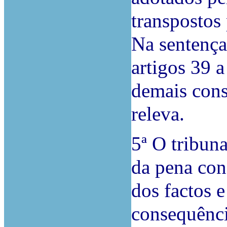
transpostos 
Na sentença
artigos 39 
demais const
releva.
5ª O tribun
da pena co
dos factos e
consequênci