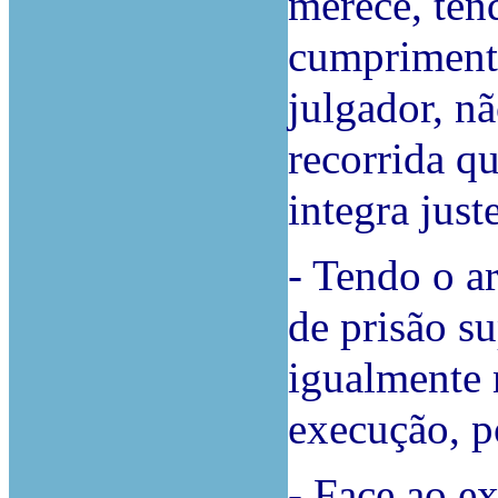
merece, ten
cumprimento
julgador, n
recorrida q
integra just
- Tendo o a
de prisão su
igualmente 
execução, p
- Face ao ex