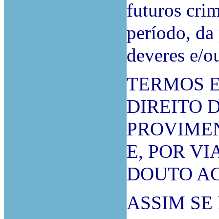
futuros cri
período, da
deveres e/o
TERMOS E
DIREITO 
PROVIME
E, POR V
DOUTO A
ASSIM SE