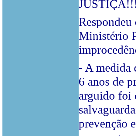
JUSTIÇA!!!
Respondeu 
Ministério 
improcedênc
- A medida 
6 anos de pr
arguido foi
salvaguardar
prevenção e