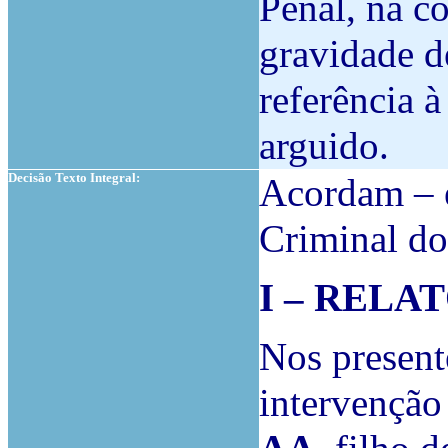
Penal, na c
gravidade de
referência à
arguido.
Decisão Texto Integral:
Acordam – e
Criminal do
I – RELA
Nos presen
intervenção