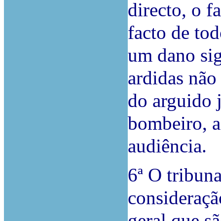
directo, o f
facto de tod
um dano sign
ardidas não
do arguido 
bombeiro, a
audiência.
6ª O tribun
consideraçã
geral que s