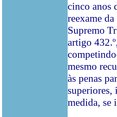
cinco anos 
reexame da 
Supremo Tri
artigo 432.º,
competindo
mesmo recur
às penas pa
superiores, 
medida, se