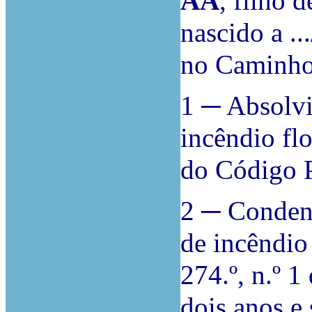
AA
, filho 
nascido a ...
no Caminho d
1 ─ Absolvi
incêndio flo
do Código P
2 ─ Condena
de incêndio 
274.º, n.º 
dois anos e 