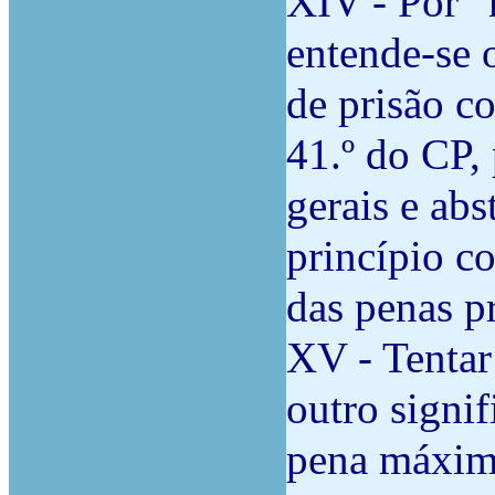
XIV - Por “
entende-se 
de prisão co
41.º do CP, 
gerais e abs
princípio co
das penas pr
XV - Tentar
outro signi
pena máxim