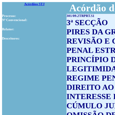
Acórdãos STJ
Acórdão d
Processo:
301/09.2TRPRT.S1
Nº Convencional:
3ª SECÇÃO
Relator:
PIRES DA G
Descritores:
REVISÃO E
PENAL EST
PRINCÍPIO
LEGITIMID
REGIME PEN
DIREITO A
INTERESSE 
CÚMULO JU
OMISSÃO D