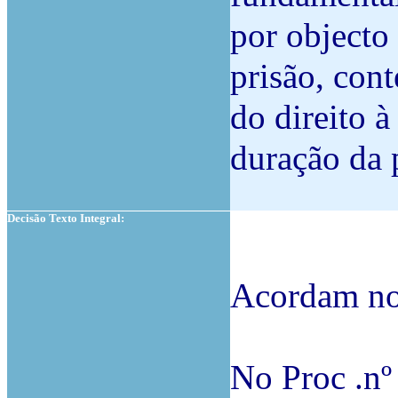
por objecto
prisão, con
do direito 
duração da 
Decisão Texto Integral:
Acordam no
No Proc .n