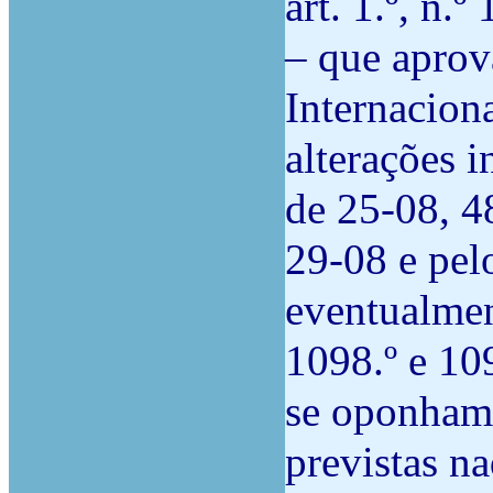
art. 1.º, n.º
– que aprov
Internacion
alterações 
de 25-08, 4
29-08 e pelo
eventualment
1098.º e 10
se oponham 
previstas na