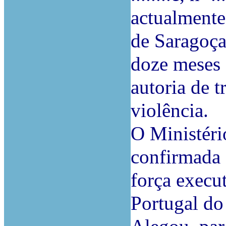
actualmente
de Saragoça
doze meses 
autoria de 
violência.
O Ministéri
confirmada a
força execu
Portugal do