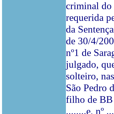
criminal do
requerida p
da Sentença
de 30/4/200
nº1 de Sara
julgado, qu
solteiro, na
São Pedro 
filho de BB
........e, nº 