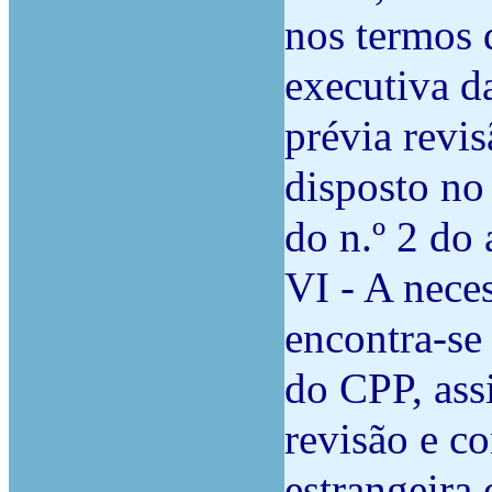
nos termos d
executiva d
prévia revi
disposto no 
do n.º 2 do 
VI - A nece
encontra-se 
do CPP, assi
revisão e c
estrangeira 