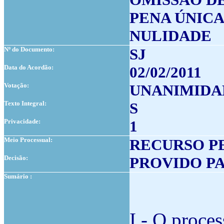
PENA ÚNIC
NULIDADE
Nº do Documento:
SJ
Data do Acordão:
02/02/2011
Votação:
UNANIMIDA
Texto Integral:
S
Privacidade:
1
Meio Processual:
RECURSO P
Decisão:
PROVIDO P
Sumário :
I - O proce