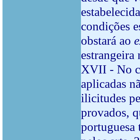
estabelecid
condições e
obstará ao
e
estrangeira
XVII - No c
aplicadas n
ilicitudes p
provados, qu
portuguesa 