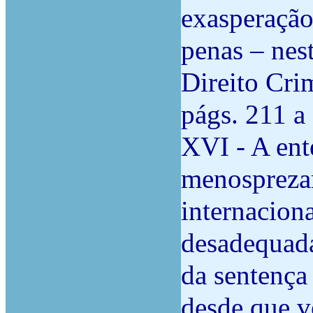
exasperação
penas – nes
Direito Crim
págs. 211 a
XVI - A ent
menosprezar
internaciona
desadequada
da sentença 
desde que v