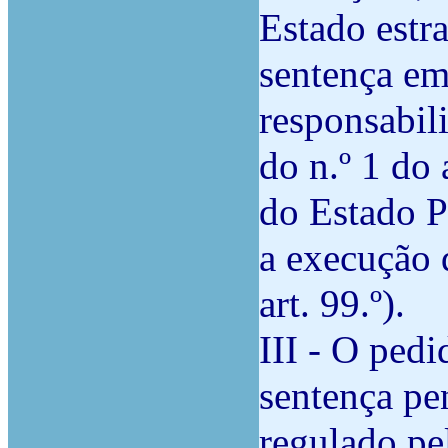
Estado estr
sentença em
responsabil
do n.º 1 do 
do Estado P
a execução 
art. 99.º).
III - O ped
sentença pe
regulado pe