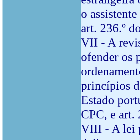
o assistente
art. 236.º d
VII - A rev
ofender os 
ordenamento
princípios 
Estado portu
CPC, e art. 
VIII - A lei