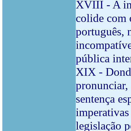
XVIII - A i
colide com 
português, 
incompatíve
pública int
XIX - Donde
pronunciar,
sentença esp
imperativas
legislação 