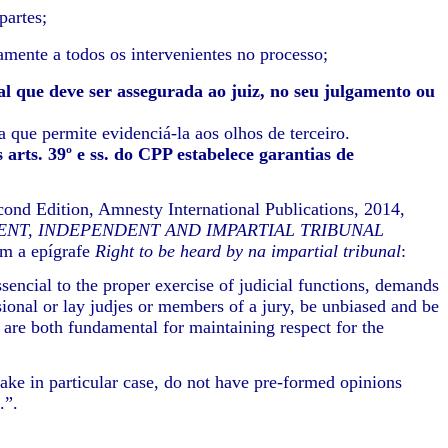
partes;
vamente a todos os intervenientes no processo;
al que deve ser assegurada ao juiz, no seu julgamento ou
a que permite evidenciá-la aos olhos de terceiro.
arts. 39º e ss. do CPP estabelece garantias de
cond Edition, Amnesty International Publications, 2014,
ENT, INDEPENDENT AND IMPARTIAL TRIBUNAL
om a epígrafe
Right to be heard by na impartial tribunal
:
ssencial to the proper exercise of judicial functions, demands
sional or lay judjes or members of a jury, be unbiased and be
y are both fundamental for maintaining respect for the
stake in particular case, do not have pre-formed opinions
.”.