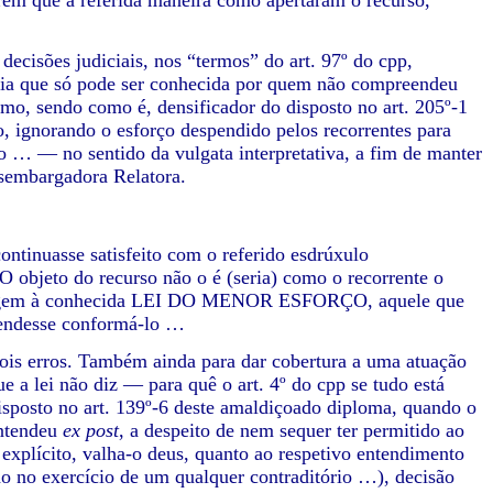
rem que a referida maneira como apertaram o recurso,
 decisões judiciais, nos “termos” do art. 97º do cpp,
oria que só pode ser conhecida por quem não compreendeu
smo, sendo como é, densificador do disposto no art. 205º-1
 ignorando o esforço despendido pelos recorrentes para
o … — no sentido da vulgata interpretativa, a fim de manter
sembargadora Relatora.
ontinuasse satisfeito com o referido esdrúxulo
O objeto do recurso não o é (seria) como o recorrente o
omenagem à conhecida LEI DO MENOR ESFORÇO, aquele que
ntendesse conformá-lo …
ois erros. Também ainda para dar cobertura a uma atuação
ue a lei não diz — para quê o art. 4º do cpp se tudo está
isposto no art. 139º-6 deste amaldiçoado diploma, quando o
entendeu
ex post
, a despeito de nem sequer ter permitido ao
explícito, valha-o deus, quanto ao respetivo entendimento
ão no exercício de um qualquer contraditório …), decisão