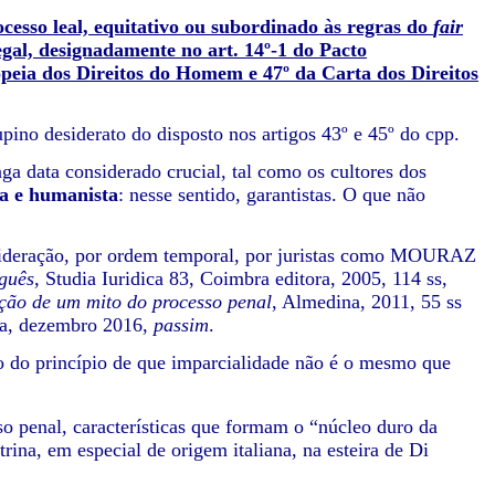
ocesso leal, equitativo ou subordinado às regras do
fair
egal, designadamente no art. 14º-1 do Pacto
ropeia dos Direitos do Homem e 47º da Carta dos Direitos
pino desiderato do disposto nos artigos 43º e 45º do cpp.
a data considerado crucial, tal como os cultores dos
a e humanista
: nesse sentido, garantistas. O que não
nsideração, por ordem temporal, por juristas como MOURAZ
uguês,
Studia Iuridica 83, Coimbra editora, 2005, 114 ss,
ução de um mito do processo penal
, Almedina, 2011, 55 ss
a, dezembro 2016,
passim
.
do do princípio de que imparcialidade não é o mesmo que
sso penal, características que formam o “núcleo duro da
rina, em especial de origem italiana, na esteira de Di