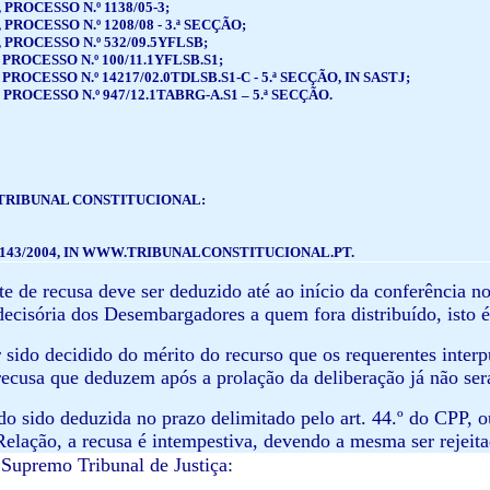
, PROCESSO N.º 1138/05-3;
, PROCESSO N.º 1208/08 - 3.ª SECÇÃO;
9, PROCESSO N.º 532/09.5YFLSB;
1, PROCESSO N.º 100/11.1YFLSB.S1;
1, PROCESSO N.º 14217/02.0TDLSB.S1-C - 5.ª SECÇÃO, IN SASTJ;
2, PROCESSO N.º 947/12.1TABRG-A.S1 – 5.ª SECÇÃO.
TRIBUNAL CONSTITUCIONAL:
º 143/2004, IN WWW.TRIBUNALCONSTITUCIONAL.PT.
te de recusa deve ser deduzido até ao início da conferência n
decisória dos Desembargadores a quem fora distribuído, isto é
er sido decidido do mérito do recurso que os requerentes inter
 recusa que deduzem após a prolação da deliberação já não será
do sido deduzida no prazo delimitado pelo art. 44.º do CPP, ou
Relação, a recusa é intempestiva, devendo a mesma ser rejeita
Supremo Tribunal de Justiça: