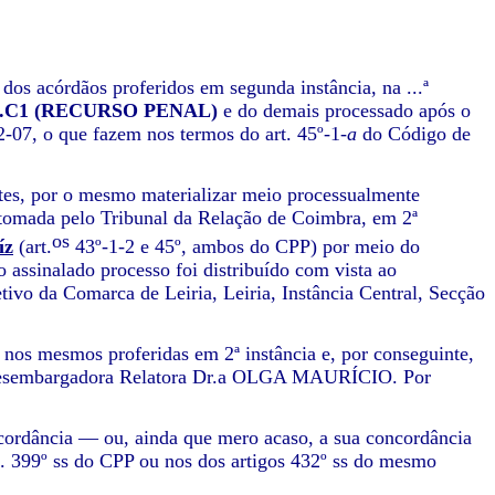
os acórdãos proferidos em segunda instância, na ...ª
A.C1 (RECURSO PENAL)
e do demais processado após o
2-07, o que fazem nos termos do art. 45º-1-
a
do Código de
tes, por o mesmo materializar meio processualmente
 tomada pelo Tribunal da Relação de Coimbra, em 2ª
os
íz
(art.
43º-1-2 e 45º, ambos do CPP) por meio do
assinalado processo foi distribuído com vista ao
tivo da Comarca de Leiria, Leiria, Instância Central, Secção
nos mesmos proferidas em 2ª instância e, por conseguinte,
a Desembargadora Relatora Dr.a OLGA MAURÍCIO. Por
scordância — ou, ainda que mero acaso, a sua concordância
t. 399º ss do CPP ou nos dos artigos 432º ss do mesmo