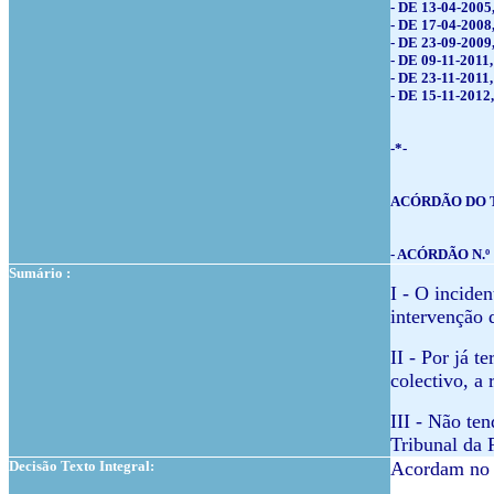
- DE 13-04-2005
- DE 17-04-2008
- DE 23-09-200
- DE 09-11-201
- DE 23-11-201
- DE 15-11-201
-*-
ACÓRDÃO DO 
- ACÓRDÃO N.
Sumário :
I - O inciden
intervenção 
II - Por já t
colectivo, a
III - Não ten
Tribunal da 
Decisão Texto Integral:
Acordam no 