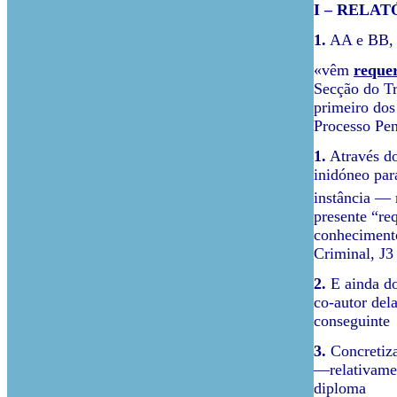
I – RELAT
1.
AA e BB,
«vêm
reque
Secção do T
primeiro dos
Processo Pen
1.
Através d
inidóneo par
instância — 
presente “re
conhecimento
Criminal, J3
2.
E ainda do
co-autor de
conseguinte
3.
Concretiza
—relativamen
diploma