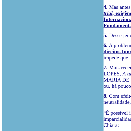
4.
Mas antes
trial,
exigên
Internaciona
Fundamenta
5.
Desse jeit
6.
A problemá
direitos fu
impede que
7.
Mais recen
LOPES,
A tu
MARIA DE
ou, há pou
8.
Com efei
neutralidade,
“É possível 
imparcialida
Chiara: