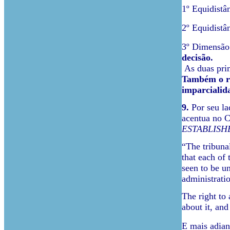
1º Equidistân
2º Equidistân
3º Dimensão 
decisão.
As duas pri
Também o re
imparcialid
9.
Por seu la
acentua no C
ESTABLISH
“The tribunal
that each of
seen to be u
administratio
The right to 
about it, and
E mais adian