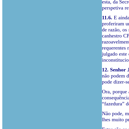
esta, da Sec
perspetiva r
11.6.
E ainda
proferiram u
de razão, os
canhestro CP
razoavelment
requerentes 
julgado este
inconstituci
12.
Senhor J
não podem de
pode dizer-s
Ora, porque 
consequência
“fazedura” de
Não pode, m
lhes muito p