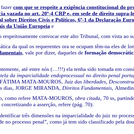
 fazer
com que se respeite a exigência constitucional do pr
cia vazada no art. 20º-4 CRP e, em sede de direito supra-l
l sobre Direitos Civis e Políticos, 6º-1 da Declaração Eu
is da União Europeia
e
o respeitosamente convocar este alto Tribunal, com vista ao su
tica da qual os requerentes ora se ocupam têm-na eles de long
ndamentais
, vale por dizer, daqueles de
formação democrátic
temente, até entre nós (…!!!) ela tenha sido tomada em co
tela da imparcialidade endoprocessual no direito penal port
 FÁTIMA MATA-MOUROS,
Juiz das liberdades, Desconstr
cos dias, JORGE MIRANDA,
Direitos Fundamentais,
Almedin
to, como refere MATA-MOUROS,
obra citada,
70 ss, partin
 concretizando a asserção, refere (pág. 70):
identificar três dimensões na imparcialidade do juiz no proce
de no processo penal”, como já tem sido classificado pela dout