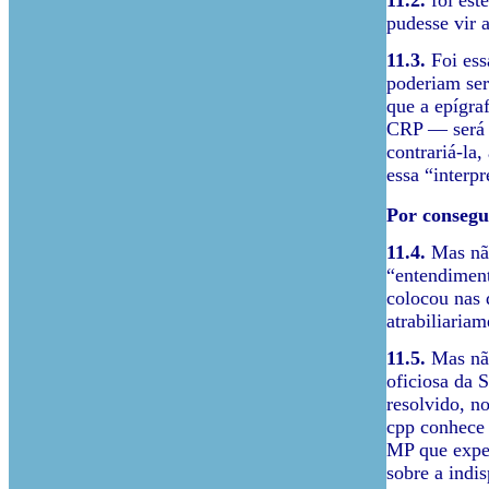
11.2.
foi est
pudesse vir 
11.3.
Foi essa
poderiam ser
que a epígra
CRP — será d
contrariá-la
essa “interp
Por consegu
11.4.
Mas não
“entendiment
colocou nas
atrabiliaria
11.5.
Mas nã
oficiosa da S
resolvido, n
cpp conhece 
MP que expen
sobre a indi