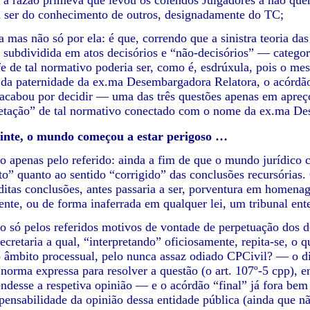
e a razão primeva que levou os colendos Julgadores a não que
a ser do conhecimento de outros, designadamente do TC;
 mas não só por ela: é que, correndo que a sinistra teoria das
 subdividida em atos decisórios e “não-decisórios” — categ
fe de tal normativo poderia ser, como é, esdrúxula, pois o me
a paternidade da ex.ma Desembargadora Relatora, o acórdão,
, acabou por decidir — uma das três questões apenas em apreç
retação” de tal normativo conectado com o nome da ex.ma De
inte, o mundo começou a estar perigoso …
 apenas pelo referido: ainda a fim de que o mundo jurídico c
o” quanto ao sentido “corrigido” das conclusões recursórias. 
 ditas conclusões, antes passaria a ser, porventura em h
mente, ou de forma inaferrada em qualquer lei, um tribunal e
o só pelos referidos motivos de vontade de perpetuação dos d
ecretaria a qual, “interpretando” oficiosamente, repita-se, o q
o âmbito processual, pelo nunca assaz odiado CPCivil? — o d
norma expressa para resolver a questão (o art. 107º-5 cpp), 
desse a respetiva opinião — e o acórdão “final” já fora bem 
spensabilidade da opinião dessa entidade pública (ainda que n