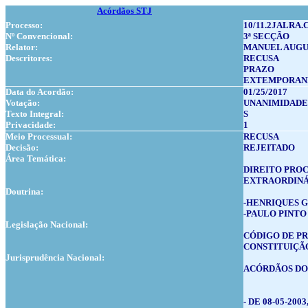
Acórdãos STJ
Processo:
10/11.2JALRA.
Nº Convencional:
3ª SECÇÃO
Relator:
MANUEL AUGU
Descritores:
RECUSA
PRAZO
EXTEMPORAN
Data do Acordão:
01/25/2017
Votação:
UNANIMIDADE
Texto Integral:
S
Privacidade:
1
Meio Processual:
RECUSA
Decisão:
REJEITADO
Área Temática:
DIREITO PROC
EXTRAORDINÁR
Doutrina:
-HENRIQUES GASP
-PAULO PINTO DE
Legislação Nacional:
CÓDIGO DE PROCE
CONSTITUIÇÃO 
Jurisprudência Nacional:
ACÓRDÃOS DO
- DE 08-05-2003