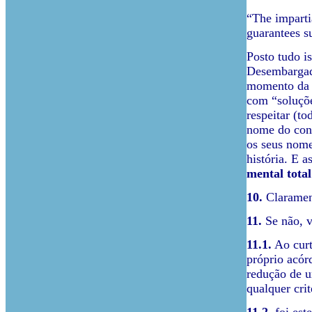
“The impartia
guarantees su
Posto tudo i
Desembargado
momento da h
com “soluçõe
respeitar (to
nome do cons
os seus nome
história. E 
mental total
10.
Clarament
11.
Se não, 
11.1.
Ao curt
próprio acór
redução de 
qualquer cri