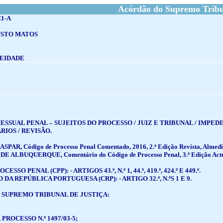
Acórdão do Supremo Tribun
C1-A
STO MATOS
EIDADE
ESSUAL PENAL – SUJEITOS DO PROCESSO / JUIZ E TRIBUNAL / IMPED
IOS / REVISÃO.
AR, Código de Processo Penal Comentado, 2016, 2.ª Edição Revista, Almedi
 ALBUQUERQUE, Comentário do Código de Processo Penal, 3.ª Edição Actuali
SSO PENAL (CPP): - ARTIGOS 43.º, N.º 1, 44.º, 419.º, 424.º E 449.º.
DA REPÚBLICA PORTUGUESA (CRP): - ARTIGO 32.º, N.ºS 1 E 9.
 SUPREMO TRIBUNAL DE JUSTIÇA:
, PROCESSO N.º 1497/03-5;