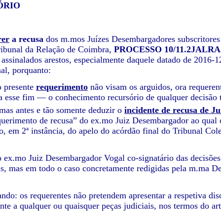
ÓRIO
rer
a recusa
dos m.mos Juízes Desembargadores subscritores d
ribunal da Relação de Coimbra,
PROCESSO 10/11.2JALR
 assinalados arestos, especialmente daquele datado de 2016-1
al, porquanto:
o presente
requerimento
não visam os arguidos, ora requeren
a esse fim — o conhecimento recursório de qualquer decisão
mas antes e tão somente deduzir o
incidente de recusa de Ju
querimento de recusa” do ex.mo Juiz Desembargador ao qual o 
, em 2ª instância, do apelo do acórdão final do Tribunal Cole
 ex.mo Juiz Desembargador Vogal co-signatário das decisões 
las, mas em todo o caso concretamente redigidas pela m.m
ndo: os requerentes não pretendem apresentar a respetiva di
te a qualquer ou quaisquer peças judiciais, nos termos do ar