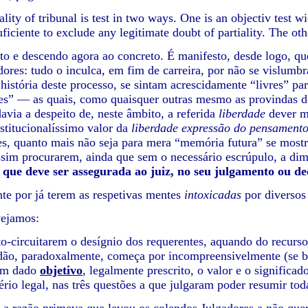
lity of tribunal is test in two ways. One is an objectiv test 
ficiente to exclude any legitimate doubt of partiality. The ot
sto e descendo agora ao concreto. É manifesto, desde logo, q
res: tudo o inculca, em fim de carreira, por não se vislumbra
istória deste processo, se sintam acrescidamente “livres” par
s” — as quais, como quaisquer outras mesmo as provindas dos
davia a despeito de, neste âmbito, a referida
liberdade
dever m
titucionalíssimo valor da
liberdade expressão do pensament
s, quanto mais não seja para mera “memória futura” se most
assim procurarem, ainda que sem o necessário escrúpulo, a dim
 que deve ser assegurada ao juiz, no seu julgamento ou de
e por já terem as respetivas mentes
intoxicadas
por diverso
vejamos:
o-circuitarem o desígnio dos requerentes, aquando do recurso
dão, paradoxalmente, começa por incompreensivelmente (se 
um dado
objetivo
, legalmente prescrito, o valor e o significa
tério legal, nas três questões a que julgaram poder resumir to