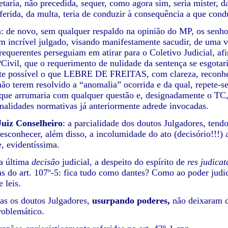
retaria, não precedida, sequer, como agora sim, seria mister,
eferida, da multa, teria de conduzir à consequência a que cond
: de novo, sem qualquer respaldo na opinião do MP, os senh
m incrível julgado, visando manifestamente sacudir, de uma v
 requerentes perseguiam em atirar para o Coletivo Judicial, a
Civil, que o requerimento de nulidade da sentença se esgot
e possível o que LEBRE DE FREITAS, com clareza, reconhece
não terem resolvido a “anomalia” ocorrida e da qual, repete-
 que arrumaria com qualquer questão e, designadamente o TC,
onalidades normativas já anteriormente adrede invocadas.
uiz Conselheiro
: a parcialidade dos doutos Julgadores, tendo
sconhecer, além disso, a incolumidade do ato (decisório!!!) a
e, evidentíssima.
a última
decisão
judicial, a despeito do espírito de
res judica
s do art. 107º-5: fica tudo como dantes? Como ao poder judi
 leis.
as os doutos Julgadores,
usurpando poderes,
não deixaram d
roblemático.