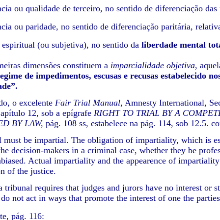
cia ou qualidade de terceiro, no sentido de diferenciação das 
cia ou paridade, no sentido de diferenciação paritária, relati
espiritual (ou subjetiva), no sentido da
liberdade mental tot
meiras dimensões constituem a
imparcialidade objetiva
, aquel
gime de impedimentos, escusas e recusas estabelecido nos 
ade”.
do, o excelente
Fair Trial Manual
, Amnesty International, Se
apítulo 12, sob a epígrafe
RIGHT TO TRIAL BY A COMPET
ED BY LAW,
pág. 108 ss, estabelece na pág. 114, sob 12.5. c
 must be impartial. The obligation of impartiality, which is e
 the decision-makers in a criminal case, whether they be profe
nbiased. Actual impartiality and the appearence of impartialit
n of the justice.
a tribunal requires that judges and jurors have no interest or 
 do not act in ways that promote the interest of one the parties
te, pág. 116: