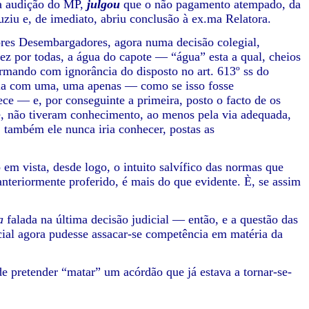
 da audição do MP,
julgou
que o não pagamento atempado, da
uziu e, de imediato, abriu conclusão à ex.ma Relatora.
ores Desembargadores, agora numa decisão colegial,
ez por todas, a água do capote — “água” esta a qual, cheios
firmando com ignorância do disposto no art. 613º ss do
aria com uma, uma apenas — como se isso fosse
 — e, por conseguinte a primeira, posto o facto de os
se, não tiveram conhecimento, ao menos pela via adequada,
 também ele nunca iria conhecer, postas as
 em vista, desde logo, o intuito salvífico das normas que
nteriormente proferido, é mais do que evidente. È, se assim
ta
falada na última decisão judicial — então, e a questão das
cial agora pudesse assacar-se competência em matéria da
e pretender “matar” um acórdão que já estava a tornar-se-