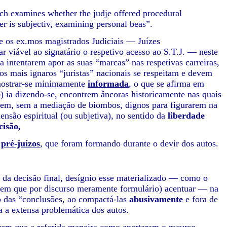
wich examines whether the judje offered procedural
her is subjectiv, examining personal beas”.
ue os ex.mos magistrados Judiciais — Juízes
r viável ao signatário o respetivo acesso ao S.T.J. — neste
a intentarem apor as suas “marcas” nas respetivas carreiras,
 mais ignaros “juristas” nacionais se respeitam e devem
ostrar-se minimamente
informada
, o que se afirma em
o
) ia dizendo-se, encontrem âncoras historicamente nas quais
rem, sem a mediação de biombos, dignos para figurarem na
ensão espiritual (ou subjetiva), no sentido da
liberdade
cisão,
s
pré-juízos
, que foram formando durante o devir dos autos.
 da decisão final, desígnio esse materializado — como o
bem que por discurso meramente formulário) acentuar — na
do das “conclusões, ao compactá-las
abusivamente
e fora de
da a extensa problemática dos autos.