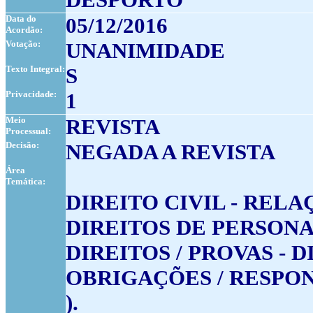
Data do
05/12/2016
Acordão:
Votação:
UNANIMIDADE
Texto Integral:
S
Privacidade:
1
Meio
REVISTA
Processual:
Decisão:
NEGADA A REVISTA
Área
Temática:
DIREITO CIVIL - RELA
DIREITOS DE PERSONA
DIREITOS / PROVAS - 
OBRIGAÇÕES / RESPO
).