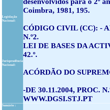
desenvolvidos para o 2º a
Coimbra, 1981, 195.
Legislação
Nacional:
CÓDIGO CIVIL (CC): - ARTIG
N.º2.
LEI DE BASES DA ACTI
42.º.
Jurisprudência
Nacional:
ACÓRDÃO DO SUPREMO
-DE 30.11.2004, PROC. 
WWW.DGSI.STJ.PT
Sumário :