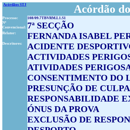
Acórdãos STJ
Acórdão do
Processo:
108/09.7TBVRM.L1.S1
Nº
7ª SECÇÃO
Convencional:
Relator:
FERNANDA ISABEL PE
Descritores:
ACIDENTE DESPORTIV
ACTIVIDADES PERIGO
ATIVIDADES PERIGOS
CONSENTIMENTO DO 
PRESUNÇÃO DE CULPA
RESPONSABILIDADE 
ÓNUS DA PROVA
EXCLUSÃO DE RESPON
DESPORTO