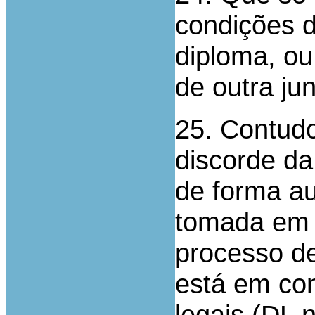
condições d
diploma, ou
de outra ju
25. Contudo
discorde d
de forma au
tomada em 
processo d
está em co
legais (DL 