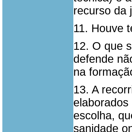
recurso da 
11. Houve t
12. O que 
defende não
na formação
13. A recor
elaborados 
escolha, qu
sanidade o