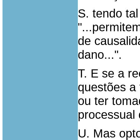
S. tendo ta
"...permite
de causalid
dano...".
T. E se a re
questões a 
ou ter toma
processual 
U. Mas opto