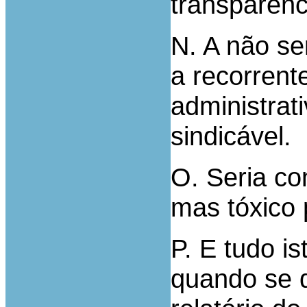
transparênc
N. A não se
a recorrent
administrat
sindicável.
O. Seria co
mas tóxico
P. E tudo i
quando se 