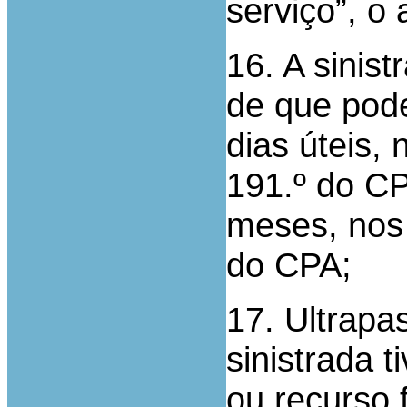
serviço”, o 
16. A sinist
de que pode
dias úteis, 
191.º do CP
meses, nos 
do CPA;
17. Ultrap
sinistrada 
ou recurso 