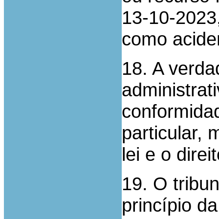
13-10-2023,
como aciden
18. A verda
administrat
conformida
particular, 
lei e o direit
19. O tribu
princípio d