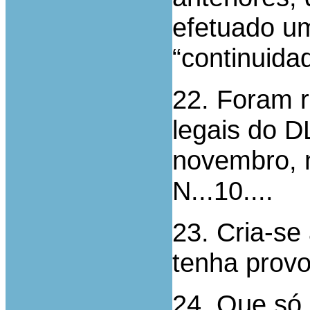
efetuado um
“continuida
22. Foram r
legais do D
novembro, 
N...10....
23. Cria-se 
tenha prov
24. Que só