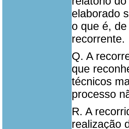
relatório do
elaborado 
o que é, de
recorrente.
Q. A recorr
que reconhe
técnicos ma
processo n
R. A recorr
realização 