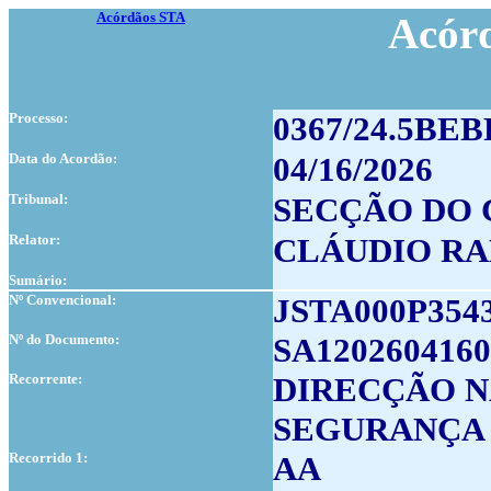
Acórdãos STA
Acór
Processo:
0367/24.5BE
Data do Acordão:
04/16/2026
Tribunal:
SECÇÃO DO 
Relator:
CLÁUDIO R
Sumário:
Nº Convencional:
JSTA000P354
Nº do Documento:
SA1202604160
Recorrente:
DIRECÇÃO N
SEGURANÇA
Recorrido 1:
AA