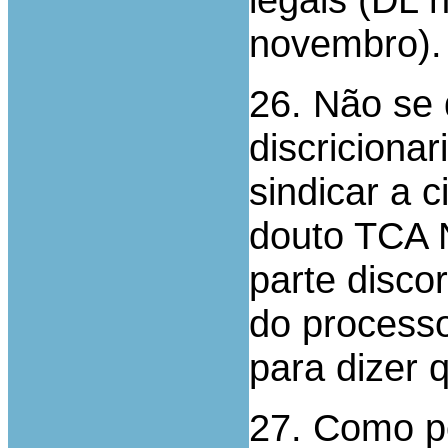
novembro).
26. Não se
discriciona
sindicar a c
douto TCA N
parte disco
do processo
para dizer 
27. Como p