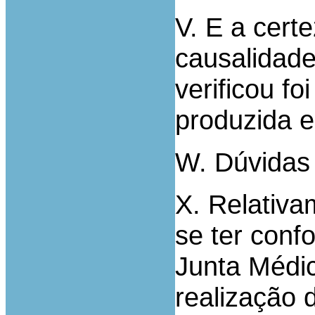
V. E a cert
causalidade
verificou f
produzida e
W. Dúvidas
X. Relativa
se ter conf
Junta Médi
realização 