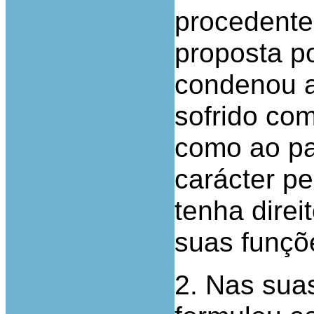
procedente 
proposta p
condenou a 
sofrido co
como ao pa
carácter p
tenha direi
suas funçõ
2. Nas sua