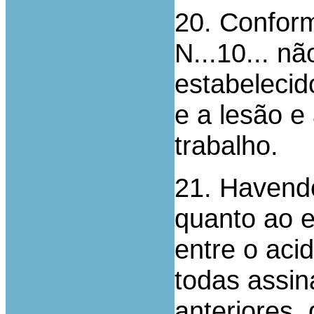
20. Confor
N...10... nã
estabelecid
e a lesão e
trabalho.
21. Havendo
quanto ao e
entre o aci
todas assin
anteriores, 