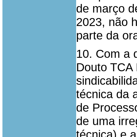
de março d
2023, não h
parte da ora
10. Com a d
Douto TCA 
sindicabili
técnica da
de Process
de uma irre
técnica) e a