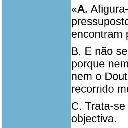
«
A.
Afigura-
pressuposto
encontram 
B. E não s
porque nem 
nem o Dout
recorrido m
C. Trata-se
objectiva.