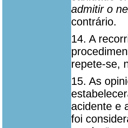
admitir o n
contrário.
14. A recorr
procediment
repete-se, 
15. As opin
estabelecer
acidente e 
foi conside