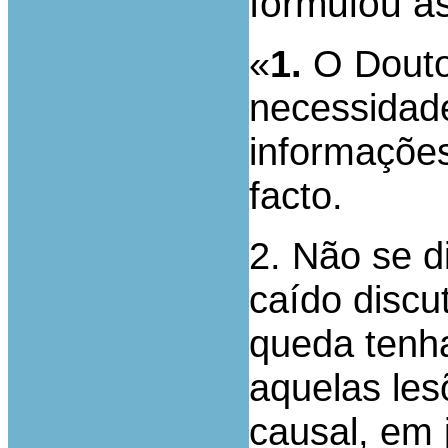
formulou a
«
1.
O Douto
necessidade
informações
facto.
2. Não se d
caído discu
queda tenh
aquelas les
causal, em 