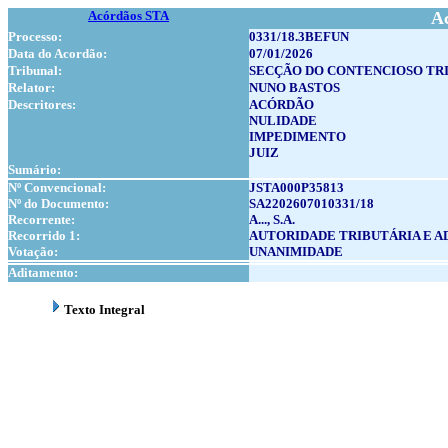
Acórdãos STA
A
Processo:
0331/18.3BEFUN
Data do Acordão:
07/01/2026
Tribunal:
SECÇÃO DO CONTENCIOSO TR
Relator:
NUNO BASTOS
Descritores:
ACÓRDÃO
NULIDADE
IMPEDIMENTO
JUIZ
Sumário:
Nº Convencional:
JSTA000P35813
Nº do Documento:
SA2202607010331/18
Recorrente:
A..., S.A.
Recorrido 1:
AUTORIDADE TRIBUTÁRIA E A
Votação:
UNANIMIDADE
Aditamento:
Texto Integral