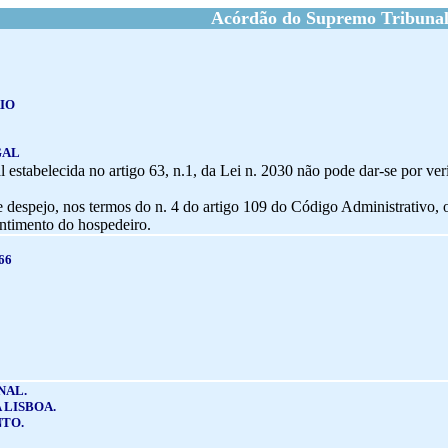
Acórdão do Supremo Tribunal
IO
GAL
l estabelecida no artigo 63, n.1, da Lei n. 2030 não pode dar-se por v
e despejo, nos termos do n. 4 do artigo 109 do Código Administrativo, 
ntimento do hospedeiro.
66
NAL.
 LISBOA.
TO.