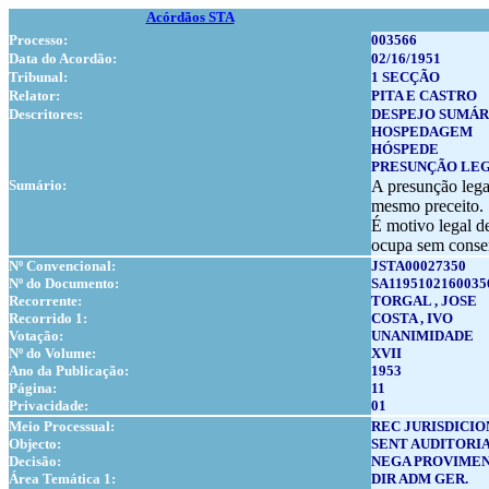
Acórdãos STA
Processo:
003566
Data do Acordão:
02/16/1951
Tribunal:
1 SECÇÃO
Relator:
PITA E CASTRO
Descritores:
DESPEJO SUMÁR
HOSPEDAGEM
HÓSPEDE
PRESUNÇÃO LE
Sumário:
A presunção lega
mesmo preceito.
É motivo legal d
ocupa sem conse
Nº Convencional:
JSTA00027350
Nº do Documento:
SA1195102160035
Recorrente:
TORGAL , JOSE
Recorrido 1:
COSTA , IVO
Votação:
UNANIMIDADE
Nº do Volume:
XVII
Ano da Publicação:
1953
Página:
11
Privacidade:
01
Meio Processual:
REC JURISDICIO
Objecto:
SENT AUDITORIA
Decisão:
NEGA PROVIMEN
Área Temática 1:
DIR ADM GER.