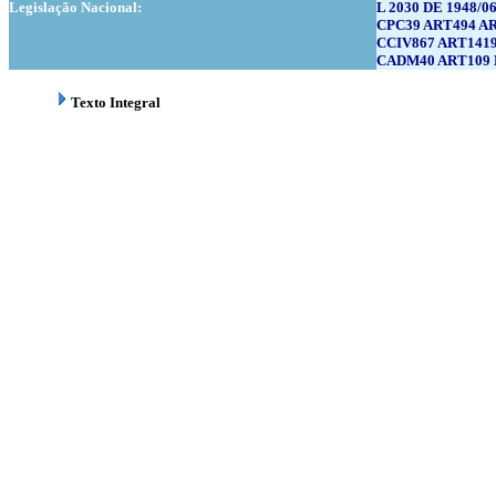
Legislação Nacional:
L 2030 DE 1948/0
CPC39 ART494 AR
CCIV867 ART1419
CADM40 ART109 
Texto Integral