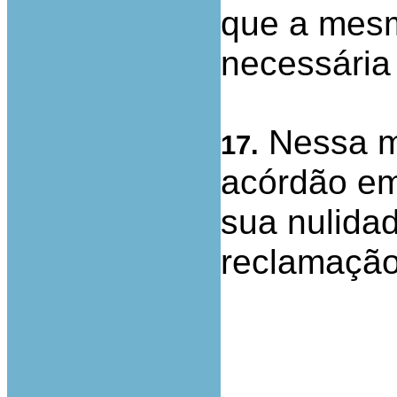
que a mesm
necessária
Nessa m
17.
acórdão em 
sua nulida
reclamaçã