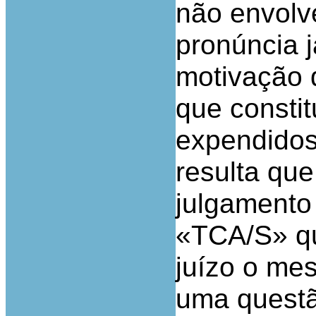
não envolv
pronúncia j
motivação d
que consti
expendidos
resulta que
julgamento
«TCA/S» qu
juízo o me
uma questã