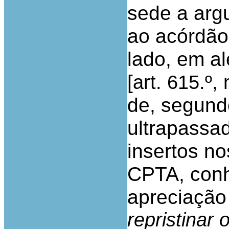
sede a arg
ao acórdão
lado, em a
[
art. 615.º, 
de, segundo
ultrapassa
insertos no
CPTA, conh
apreciação
repristinar