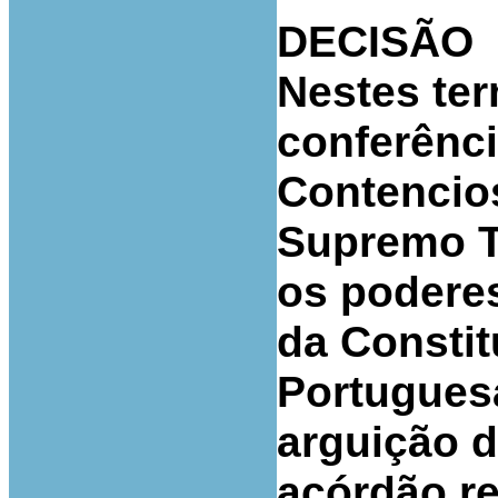
DECISÃO
Nestes te
conferênci
Contencio
Supremo T
os poderes
da Constit
Portuguesa
arguição 
acórdão r