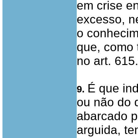
em crise e
excesso, n
o conhecim
que, como t
no art. 615.
É que in
9.
ou não do 
abarcado p
arguida, t