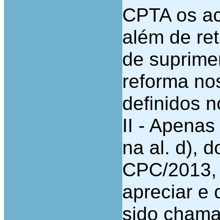
CPTA os ac
além de ret
de suprime
reforma no
definidos 
II - Apenas
na al. d), d
CPC/2013, 
apreciar e
sido chama