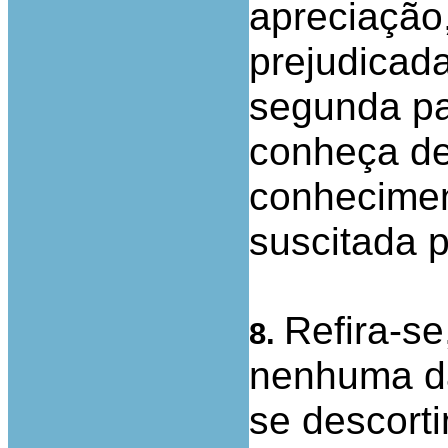
apreciação
prejudicada
segunda pa
conheça de
conheciment
suscitada p
Refira-se
8.
nenhuma da
se descort