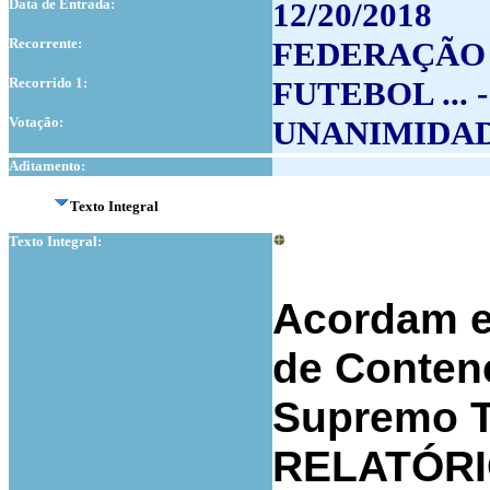
Data de Entrada:
12/20/2018
Recorrente:
FEDERAÇÃO
Recorrido 1:
FUTEBOL ...
Votação:
UNANIMIDA
Aditamento:
Texto Integral
Texto Integral:
Acordam e
de Conten
Supremo Tr
RELATÓR