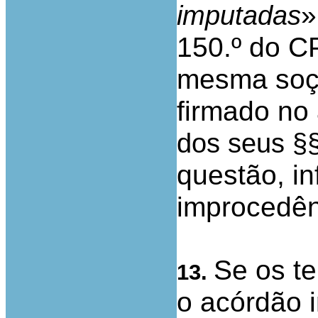
»
imputadas
150.º do C
mesma soço
firmado no
dos seus §§
questão, i
improcedên
Se os t
13.
o acórdão 