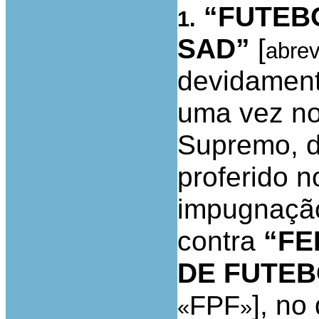
“FUTEBO
1.
SAD”
[
abrev
devidament
uma vez no
Supremo, d
proferido n
impugnaçã
contra
“F
DE FUTE
], no
FPF
«
»