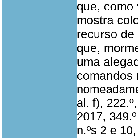
que, como 
mostra col
recurso de
que, morme
uma alegad
comandos n
nomeadament
al. f), 222.
2017, 349.º 
n.ºs 2 e 10