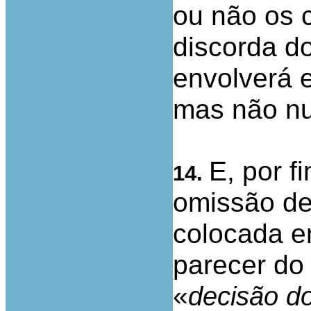
ou não os 
discorda do
envolverá e
mas não nu
E, por f
14.
omissão de
colocada e
parecer do
«
decisão d