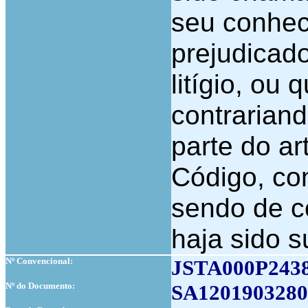
seu conhec
prejudicad
litígio, ou
contrarian
parte do ar
Código, co
sendo de c
haja sido s
Nº Convencional:
JSTA000P243
Nº do Documento:
SA1201903280