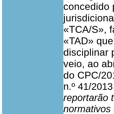
concedido 
jurisdicion
«TCA/S», f
«TAD» que 
disciplinar 
veio, ao abr
do CPC/201
n.º 41/2013
reportarão 
normativos