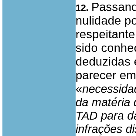
Passand
12.
nulidade p
respeitant
sido conhe
deduzidas 
parecer em
«
necessidad
da matéria 
TAD para da
infrações d