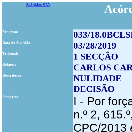
Acórdãos STA
Acór
Processo:
033/18.0BCLS
Data do Acordão:
03/28/2019
Tribunal:
1 SECÇÃO
Relator:
CARLOS CA
Descritores:
NULIDADE
DECISÃO
Sumário:
I - Por forç
n.º 2, 615.º
CPC/2013