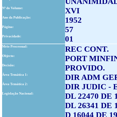
UNANIMIDA
Nº do Volume:
XVI
Ano da Publicação:
1952
Página:
57
Privacidade:
01
Meio Processual:
REC CONT.
Objecto:
PORT MINFIN 
Decisão:
PROVIDO.
Área Temática 1:
DIR ADM GE
Área Temática 2:
DIR JUDIC -
Legislação Nacional:
DL 22470 DE 1
DL 26341 DE 1
D 16044 DE 19