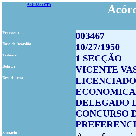
Acórdãos STA
Acór
Processo:
003467
Data do Acordão:
10/27/1950
Tribunal:
1 SECÇÃO
Relator:
VICENTE VA
Descritores:
LICENCIADO
ECONOMICA
DELEGADO 
CONCURSO 
PREFERENC
Sumário: