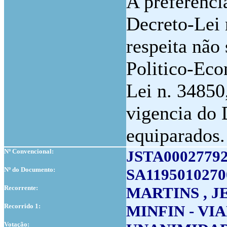
A preferenci
Decreto-Lei 
respeita não
Politico-Eco
Lei n. 34850
vigencia do 
equiparados.
Nº Convencional:
JSTA0002779
Nº do Documento:
SA1195010270
Recorrente:
MARTINS , 
Recorrido 1:
MINFIN - VI
Votação: