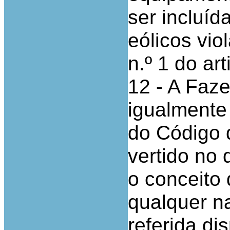
ser incluíd
eólicos vio
n.º 1 do ar
12 - A Faz
igualmente 
do Código 
vertido no 
o conceito 
qualquer n
referida di