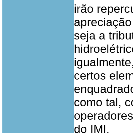
irão reperc
apreciação
seja a trib
hidroelétri
igualmente,
certos ele
enquadrado
como tal, 
operadores,
do IMI.