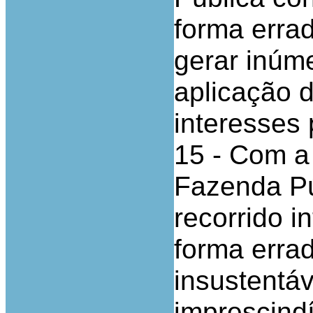
forma errad
gerar inúm
aplicação d
interesses 
15 - Com a
Fazenda Pú
recorrido i
forma errad
insustentá
imprescindí