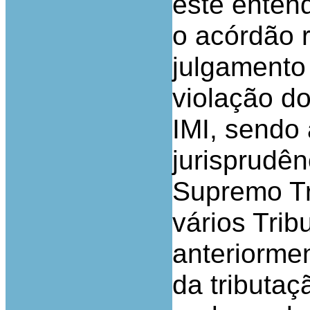
este enten
o acórdão r
julgamento 
violação do
IMI, sendo
jurisprudên
Supremo Tr
vários Trib
anteriormen
da tributaç