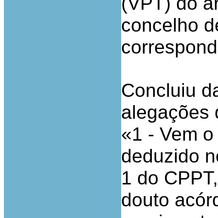
(VPT) do art
concelho d
corresponde
Concluiu d
alegações 
«1 - Vem o 
deduzido no
1 do CPPT,
douto acór