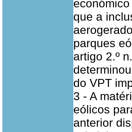
económico 
que a inclu
aerogerado
parques eól
artigo 2.º 
determinou
do VPT imp
3 - A matér
eólicos para
anterior dis