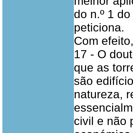
melhor apli
do n.º 1 do
peticiona.
Com efeito
17 - O dout
que as tor
são edifíci
natureza, r
essencialm
civil e nã