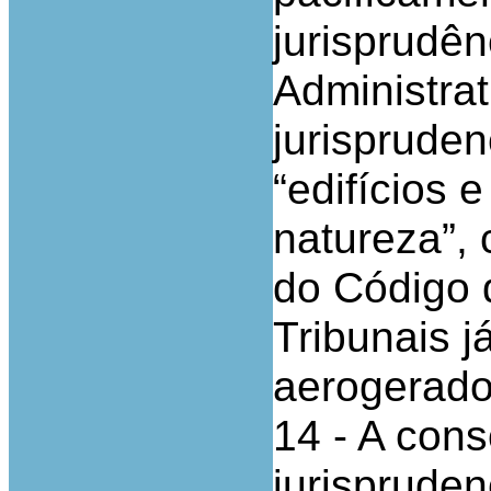
jurisprudê
Administra
jurispruden
“edifícios 
natureza”, 
do Código 
Tribunais j
aerogerado
14 - A cons
jurispruden