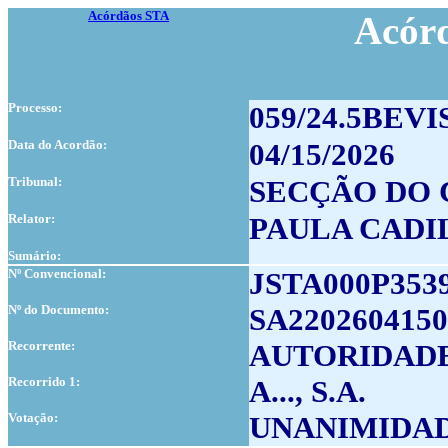
Acórdãos STA
Acór
Processo:
059/24.5BEVI
Data do Acordão:
04/15/2026
Tribunal:
SECÇÃO DO 
Relator:
PAULA CADI
Sumário:
Nº Convencional:
JSTA000P353
Nº do Documento:
SA2202604150
Recorrente:
AUTORIDADE
Recorrido 1:
A..., S.A.
Votação:
UNANIMIDA