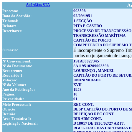
Acórdãos STA
A
Processo:
003598
Data do Acordão:
02/09/1951
Tribunal:
1 SECÇÃO
Relator:
PITA E CASTRO
Descritores:
PROCESSO DE TRANSGRESSÃO
TRANSGRESSÃO MARÍTIMA
CAPITÃO DE PORTO
COMPETÊNCIA DO SUPREMO T
Sumário:
É incompetente o Supremo Tribu
portos no julgamento de transgr
Nº Convencional:
JSTA00027345
Nº do Documento:
SA119510209003598
Recorrente:
LOURENÇO , MANUEL
Recorrido 1:
CAPITÃO DO PORTO DE SETU
Votação:
UNANIMIDADE
Nº do Volume:
XVII
Ano da Publicação:
1953
Página:
10
Privacidade:
01
Meio Processual:
REC CONT.
Objecto:
DESP CAPITÃO DO PORTO DE SE
Decisão:
REJEIÇÃO REC CONT.
Área Temática 1:
DIR ADM CONT.
Legislação Nacional:
D 18017 DE 1930/02/27 ART7.
RGU GERAL DAS CAPITANIAS DE