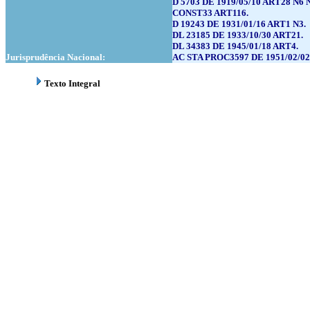
D 5703 DE 1919/05/10 ART28 N6 
CONST33 ART116.
D 19243 DE 1931/01/16 ART1 N3.
DL 23185 DE 1933/10/30 ART21.
DL 34383 DE 1945/01/18 ART4.
Jurisprudência Nacional:
AC STA PROC3597 DE 1951/02/02
Texto Integral