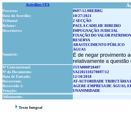
Acórdãos STA
A
Processo:
0697/12.9BEBRG
Data do Acordão:
10/27/2021
Tribunal:
2 SECÇÃO
Relator:
PAULA CADILHE RIBEIRO
Descritores:
IMPUGNAÇÃO JUDICIAL
FIXAÇÃO DO VALOR PATRIMO
RESERVA
ABASTECIMENTO PÚBLICO
ÁGUAS
Sumário:
É de negar provimento a
relativamente a questão
Nº Convencional:
JSTA000P28407
Nº do Documento:
SA2202110270697/12
Data de Entrada:
12/10/2018
Recorrente:
AT-AUTORIDADE TRIBUTÁRIA 
Recorrido 1:
AGERE-EMPRESA DE ÁGUAS, E
Votação:
UNANIMIDADE
Aditamento:
Texto Integral