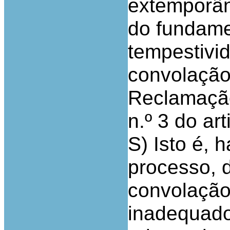
extemporân
do fundame
tempestivi
convolação
Reclamação
n.º 3 do ar
S) Isto é, 
processo, 
convolação
inadequado