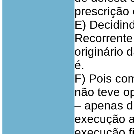
prescrição 
E) Decidind
Recorrente 
originário 
é.
F) Pois co
não teve o
– apenas d
execução a
execução fi