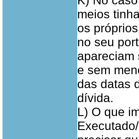
K) No caso
meios tinha
os próprios
no seu por
apareciam 
e sem menç
das datas 
dívida.
L) O que i
Executado/