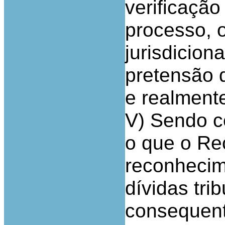
verificação
processo, o
jurisdicion
pretensão d
e realment
V) Sendo c
o que o Re
reconhecim
dívidas trib
consequent