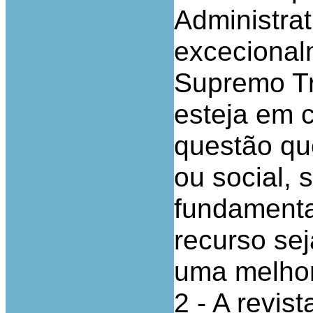
Administrat
excecionalm
Supremo Tr
esteja em 
questão que
ou social, 
fundamenta
recurso se
uma melhor 
2 - A revis