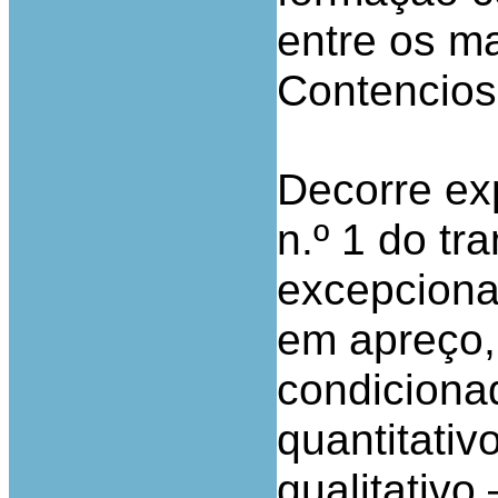
entre os m
Contencioso
Decorre ex
n.º 1 do tra
excepciona
em apreço,
condicionad
quantitativ
qualitativo