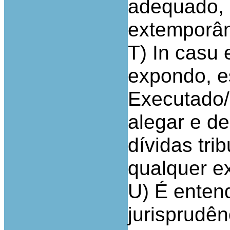
adequado, s
extemporân
T) In casu
expondo, e
Executado/
alegar e d
dívidas tri
qualquer e
U) É enten
jurisprudên