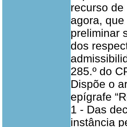
recurso de 
agora, que
preliminar 
dos respec
admissibili
285.º do C
Dispõe o a
epígrafe “R
1 - Das de
instância p