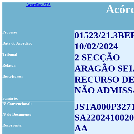
Acórdãos STA
Acór
Processo:
01523/21.3B
Data do Acordão:
10/02/2024
Tribunal:
2 SECÇÃO
Relator:
ARAGÃO SEI
Descritores:
RECURSO DE
NÃO ADMISS
Sumário:
Nº Convencional:
JSTA000P327
Nº do Documento:
SA2202410020
Recorrente:
AA