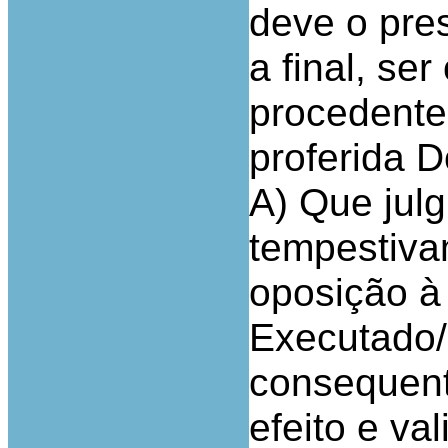
deve o pre
a final, se
procedente
proferida 
A) Que jul
tempestiva
oposição à
Executado/
consequent
efeito e va