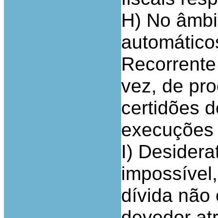
H) No âmbi
automático
Recorrente 
vez, de pr
certidões 
execuções 
I) Desidera
impossível
dívida não 
devedor at