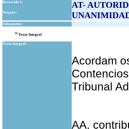
Recorrido 1:
AT- AUTORI
Votação:
UNANIMIDA
Aditamento:
Texto Integral
Texto Integral:
Acordam os
Contencios
Tribunal Ad
AA, contrib