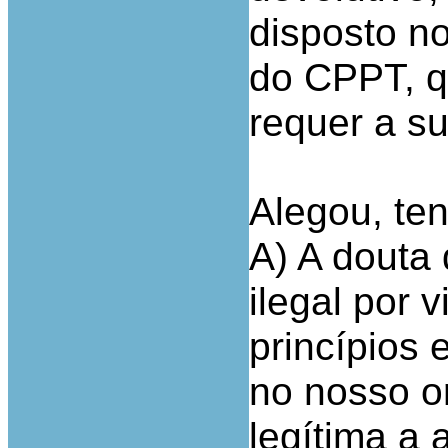
disposto no
do CPPT, q
requer a s
Alegou, te
A) A douta 
ilegal por 
princípios
no nosso o
legítima a