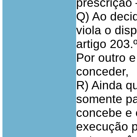
prescrição
Q) Ao decid
viola o dis
artigo 203.
Por outro 
conceder,
R) Ainda q
somente par
concebe e 
execução p