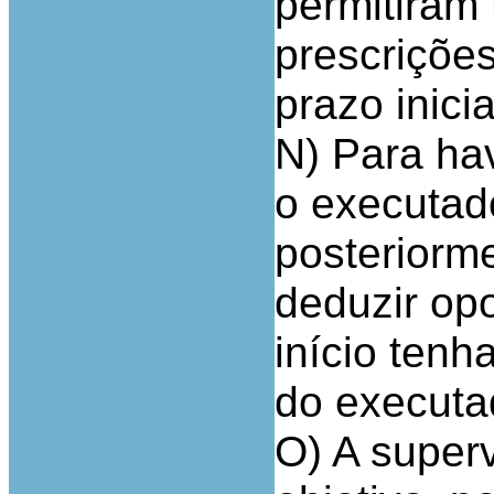
permitiram 
prescrições
prazo inici
N) Para ha
o executad
posteriorme
deduzir op
início ten
do executa
O) A super