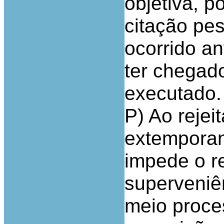
objetiva, p
citação pes
ocorrido a
ter chegad
executado.
P) Ao rejei
extemporan
impede o re
superveniên
meio proces