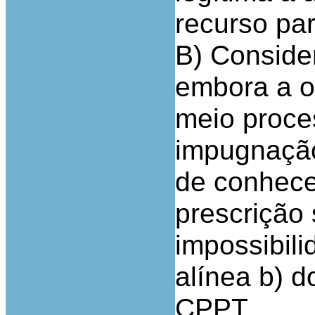
recurso par
B) Consider
embora a o
meio proce
impugnação
de conhece
prescrição 
impossibil
alínea b) d
CPPT.