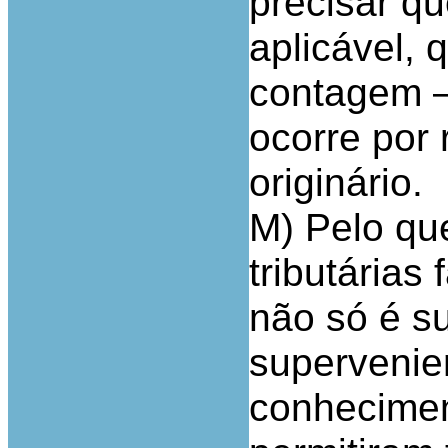
precisar qu
aplicável, 
contagem – 
ocorre por 
originário.
M) Pelo que
tributárias
não só é s
supervenie
conhecimen