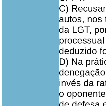
C) Recusan
autos, nos 
da LGT, po
processual
deduzido fo
D) Na práti
denegação 
invés da rat
o oponente
de defesa 