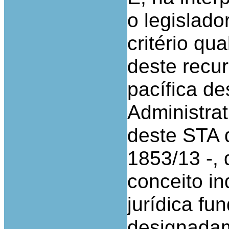
o legislado
critério qua
deste recur
pacífica d
Administrat
deste STA d
1853/13 -,
conceito i
jurídica fu
designadam