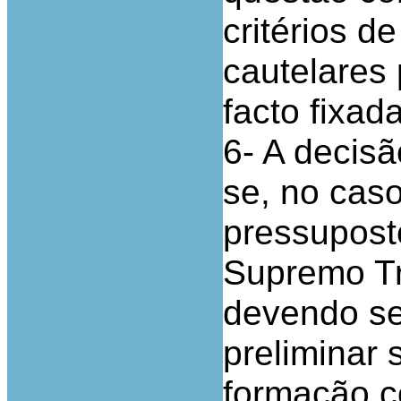
critérios d
cautelares 
facto fixad
6- A decis
se, no cas
pressupost
Supremo Tr
devendo se
preliminar
formação co