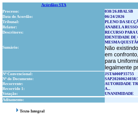
Acórdãos STA
Processo:
038/26.8BALSB
Data do Acordão:
06/24/2026
Tribunal:
PLENO DA SECÇ
Relator:
ANABELA RUSSO
Descritores:
RECURSO PARA 
IDENTIDADE DE
MESMA QUESTÃO
Sumário:
Não existindo
em confronto,
para Uniformi
legalmente pr
Nº Convencional:
JSTA000P35755
Nº do Documento:
SAP20260624038/
Recorrente:
AUTORIDADE TR
Recorrido 1:
A...
Votação:
UNANIMIDADE
Aditamento:
Texto Integral