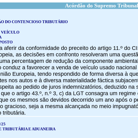
Acórdão do Supremo Tribunal
ÃO DO CONTENCIOSO TRIBUTÁRIO
 VEÍCULO
A
POSTO
 a aferir da conformidade do preceito do artigo 11.º do
opeia, as decisões em confronto resolveram uma questão
 uma percentagem de redução da componente ambiental d
 conduz a favorecer a venda de veículo usado nacional s
ião Europeia, tendo respondido de forma diversa à que
tes nos autos e à diversa materialidade fáctica subjac
espeita ao pedido de juros indemnizatórios, deduzido na 
que o artigo 43.º, n.º 3, c) da LGT consagra um regime 
 que os mesmos são devidos decorrido um ano após o ped
o gracioso, seja a mesma alcançada no meio impugnatóri
tributária.
/25
E TRIBUTÁRIA E ADUANEIRA