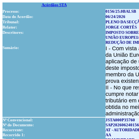
Acórdãos STA
Processo:
0156/25.0BALSB
Data do Acordão:
06/24/2026
Tribunal:
PLENO DA SECÇ
Relator:
JORGE CORTÊS
Descritores:
IMPOSTO SOBRE
UNIÃO EUROPEI
REDUÇÃO DE IM
Sumário:
I - Com vista
da União Eur
aplicação de
deste imposto
membro da Un
prova existen
II - No que r
cumpre notar 
tributário em
obtida no mei
administração 
Nº Convencional:
JSTA000P35760
Nº do Documento:
SAP202606240156
Recorrente:
AT - AUTORIDAD
Recorrido 1:
AA