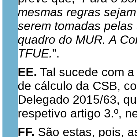
mesmas regras sejam 
serem tomadas pelas a
quadro do MUR. A Com
TFUE.
”.
EE.
Tal sucede com a 
de cálculo da CSB, com
Delegado 2015/63, q
respetivo artigo 3.º, n
FF.
São estas, pois, a