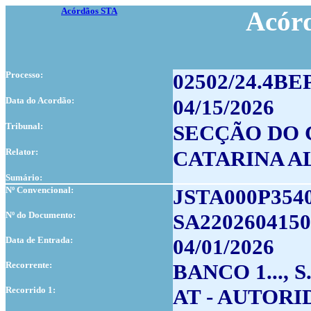
Acórdãos STA
Acór
Processo:
02502/24.4BE
Data do Acordão:
04/15/2026
Tribunal:
SECÇÃO DO 
Relator:
CATARINA A
Sumário:
Nº Convencional:
JSTA000P354
Nº do Documento:
SA2202604150
Data de Entrada:
04/01/2026
Recorrente:
BANCO 1..., S
Recorrido 1:
AT - AUTOR