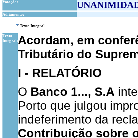
Votação:
UNANIMIDA
Aditamento:
Texto Integral
Texto
Acordam, em conferê
Integral:
Tributário do Suprem
I - RELATÓRIO
O
Banco 1..., S.A
int
Porto que julgou impr
indeferimento da recl
Contribuição sobre 