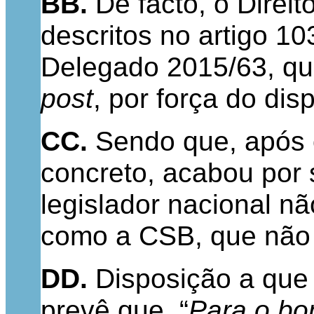
BB.
De facto, o Direit
descritos no artigo 1
Delegado 2015/63, que
post
, por força do dis
CC.
Sendo que, após o
concreto, acabou por 
legislador nacional n
como a CSB, que não re
DD.
Disposição a que
prevê que, “
Para o bo