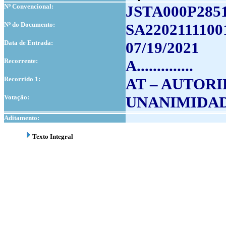
Nº Convencional:
JSTA000P285
Nº do Documento:
SA2202111100
Data de Entrada:
07/19/2021
Recorrente:
A..............
Recorrido 1:
AT – AUTOR
Votação:
UNANIMIDA
Aditamento:
Texto Integral