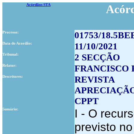
Acórdãos STA
Acór
Processo:
01753/18.5B
Data do Acordão:
11/10/2021
Tribunal:
2 SECÇÃO
Relator:
FRANCISCO
Descritores:
REVISTA
APRECIAÇÃ
CPPT
Sumário:
I - O recur
previsto no