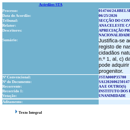
Acórdãos STA
Processo:
014744/24.8BELS
Data do Acordão:
06/25/2026
Tribunal:
SECÇÃO DO CON
Relator:
ANA CELESTE C
Descritores:
APRECIAÇÃO PR
NACIONALIDAD
Sumário:
Justifica-se 
registo de na
cidadãos natu
n.º 1, al, c)
pode adquirir
progenitor.
Nº Convencional:
JSTA000P35780
Nº do Documento:
SA1202606250147
Recorrente:
AA E OUTRO(S)
Recorrido 1:
INSTITUTO DOS R
Votação:
UNANIMIDADE
Aditamento:
Texto Integral