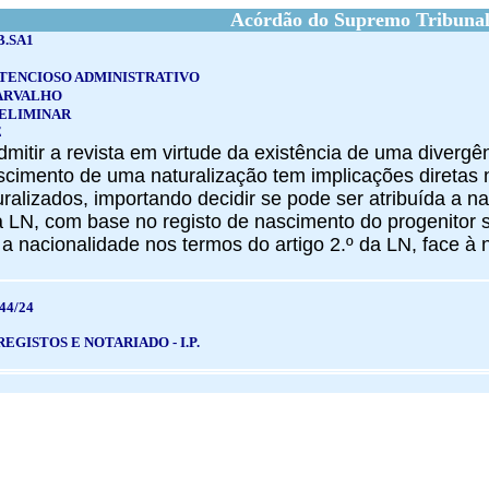
Acórdão do Supremo Tribunal
B.SA1
TENCIOSO ADMINISTRATIVO
ARVALHO
ELIMINAR
E
admitir a revista em virtude da existência de uma divergên
scimento de uma naturalização tem implicações diretas 
ralizados, importando decidir se pode ser atribuída a nac
 da LN, com base no registo de nascimento do progenito
 a nacionalidade nos termos do artigo 2.º da LN, face à 
44/24
EGISTOS E NOTARIADO - I.P.