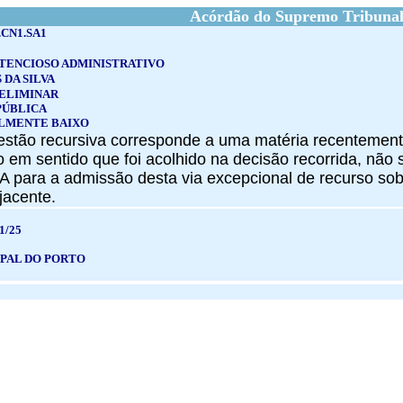
Acórdão do Supremo Tribunal
.CN1.SA1
TENCIOSO ADMINISTRATIVO
 DA SILVA
ELIMINAR
PÚBLICA
LMENTE BAIXO
stão recursiva corresponde a uma matéria recentemente
o em sentido que foi acolhido na decisão recorrida, não
 para a admissão desta via excepcional de recurso sob 
jacente.
1/25
PAL DO PORTO