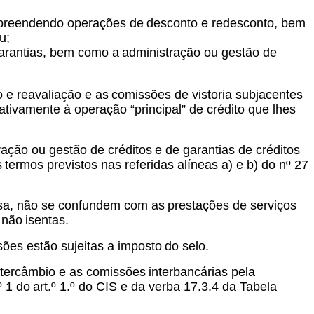
mpreendendo operações de
desconto e redesconto, bem
u;
garantias, bem como a
administração ou gestão de
 e reavaliação e as
comissões de vistoria subjacentes
lativamente à operação “principal” de crédito que lhes
ação ou gestão de créditos
e de garantias de créditos
s
termos previstos nas referidas alíneas a) e b) do nº 27
usa, não se confundem com as
prestações de serviços
 não
isentas.
sões estão sujeitas a imposto
do selo.
ntercâmbio e as comissões
interbancárias pela
º 1 do
art.º 1.º do CIS e da verba 17.3.4 da Tabela