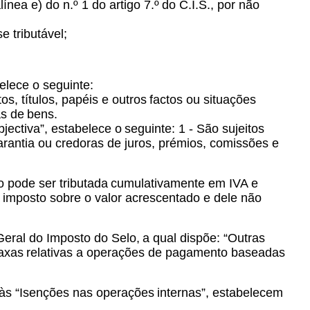
ínea e) do n.º 1 do artigo 7.º
do C.I.S., por não
e tributável;
belece o seguinte:
s, títulos, papéis e outros
factos ou situações
as de
bens.
bjectiva”, estabelece o
seguinte: 1 - São sujeitos
arantia ou credoras de juros, prémios, comissões e
 pode ser tributada
cumulativamente em IVA e
imposto sobre o valor acrescentado e dele não
Geral do Imposto do Selo,
a qual dispõe: “Outras
taxas
relativas a operações de pagamento baseadas
o às “Isenções nas operações
internas”, estabelecem