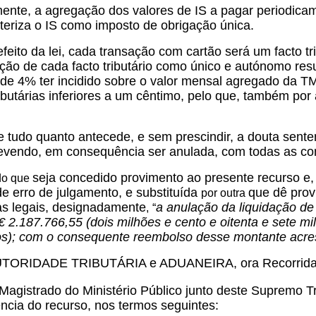
mente, a agregação dos valores de IS a pagar periodic
teriza o IS como imposto de obrigação única.
efeito da lei, cada transação com cartão será um facto tr
ão de cada facto tributário como único e autónomo resu
 de 4% ter incidido sobre o valor mensal agregado da T
ibutárias inferiores a um cêntimo, pelo que, também por
 tudo quanto antecede, e sem prescindir, a douta senten
evendo, em consequência ser anulada, com todas as co
seja concedido provimento ao presente recurso e,
do que
e erro de julgamento, e substituída
que dê prov
por outra
s legais, designadamente
a anulação da liquidação de 
,
“
 2.187.766,55 (dois milhões e cento e oitenta e sete mi
os); com o consequente reembolso desse montante acres
UTORIDADE TRIBUTÁRIA e ADUANEIRA, ora Recorrida, 
Magistrado do Ministério Público junto deste Supremo Tri
ncia do recurso, nos termos seguintes: