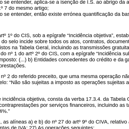
o se entender, aplica-se a isenção de I.S. ao abrigo da al
.º 7 do mesmo artigo;
o se entender, então existe errónea quantificação da bas
rtº 1º do CIS, sob a epígrafe “Incidência objetiva”, esta
 do selo incide sobre todos os atos, contratos, documento
vistos na Tabela Geral, incluindo as transmissões gratuit
 do nº 1 do artº 2º do CIS, com a epígrafe “Incidência su
mposto: (...) b) Entidades concedentes do crédito e da
g
prestações.
nº 2 do referido preceito, que uma mesma operação não
lo: “Não são sujeitas a imposto as operações sujeitas a
incidência objetiva, consta da verba 17.3.4. da Tabela 
ontraprestações por serviços financeiros, incluindo as 
 4%.”
 as alíneas a) e b) do nº 27 do artº 9º do CIVA, relativ
ntas de IVA: 27) As operações seguintes: