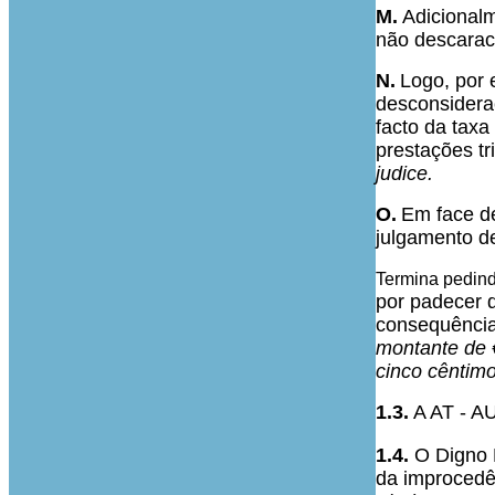
M.
Adicional
não descarac
N.
Logo, por 
desconsideraç
facto da taxa
prestações tr
judice.
O.
Em face de
julgamento d
Termina pedin
por padecer d
consequência
montante de €
cinco cêntim
1.3.
A AT - A
1.4.
O Digno 
da improcedê