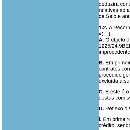
deduzira cont
relativas ao 
de Selo e anu
1.2.
A Recorr
«(…)
A.
O objeto d
1225/24.9BEPR
improcedente
B.
Em primeir
contratos c
procedido
gen
excluída a su
C.
E este é o 
destas comis
D.
Reflexo di
i.
Em primeiro
crédito, send