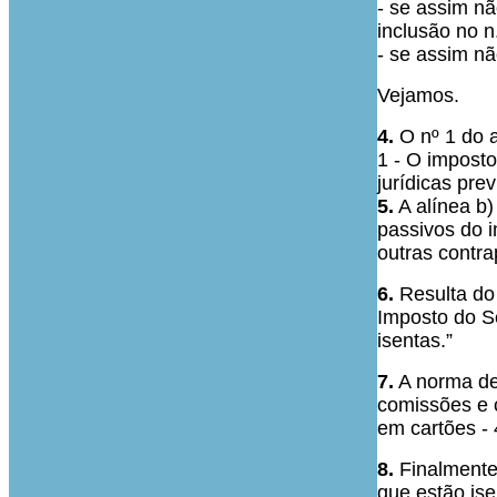
- se assim nã
inclusão no n
- se assim nã
Vejamos.
4.
O nº 1 do a
1 - O imposto
jurídicas pre
5.
A alínea b)
passivos do i
outras contra
6.
Resulta do 
Imposto do Se
isentas.”
7.
A norma de 
comissões e c
em cartões -
8.
Finalmente,
que estão ise