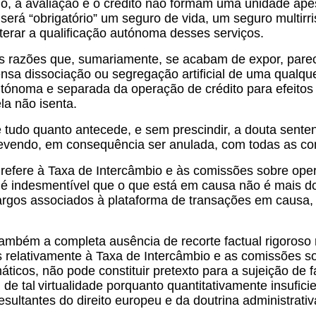
, a avaliação e o crédito não formam uma unidade apesar
rá “obrigatório” um seguro de vida, um seguro multirri
lterar a qualificação autónoma desses serviços.
as razões que, sumariamente, se acabam de expor, pare
nsa dissociação ou segregação artificial de uma qualq
tónoma e separada da operação de crédito para efeitos d
ela não isenta.
 tudo quanto antecede, e sem prescindir, a douta sentenç
evendo, em consequência ser anulada, com todas as co
refere à Taxa de Intercâmbio e às comissões sobre op
 é indesmentível que o que está em causa não é mais do
argos associados à plataforma de transações em causa, 
ambém a completa ausência de recorte factual rigoroso 
is relativamente à Taxa de Intercâmbio e as comissões 
ticos, não pode constituir pretexto para a sujeição de f
 de tal
virtualidade porquanto quantitativamente insufic
esultantes do direito europeu e da doutrina administrativ