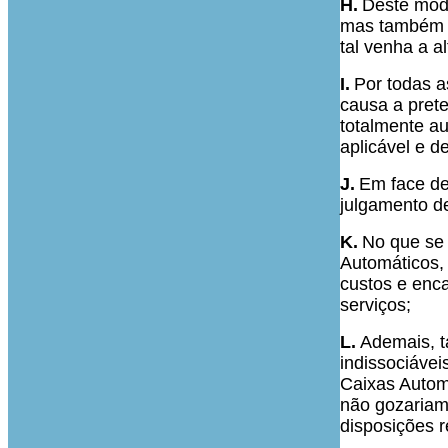
H.
Deste modo
mas também se
tal venha a a
I.
Por todas 
causa a prete
totalmente au
aplicável e d
J.
Em face de
julgamento d
K.
No que se 
Automáticos,
custos e enc
serviços;
L.
Ademais, t
indissociáve
Caixas Automá
não gozariam
disposições r