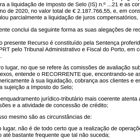
ra a liquidação de Imposto de Selo (IS) n.º ...21 e as c
ano de 2020, no valor total de € 2.187.766,55, e, em co
lou parcialmente a liquidação de juros compensatórios,
ente conclui da seguinte forma as suas alegações de re
o presente Recurso é constituído pela Sentença proferi
T pelo Tribunal Administrativo e Fiscal do Porto, em 
.
o lugar, no que se refere às comissões de avaliação sub
onexos, entende o RECORRENTE
que, encontrando-se 
ericamente à sua liquidação, cobrança aos clientes e e
a sujeição a Imposto do Selo;
enquadramento jurídico-tributário mais coerente atenta 
sões e a atividade
de concessão de crédito;
sso mesmo são as circunstâncias de:
 lugar, não é de todo certo que a realização de operaçõ
o até
bastante frequente que tal não suceda;