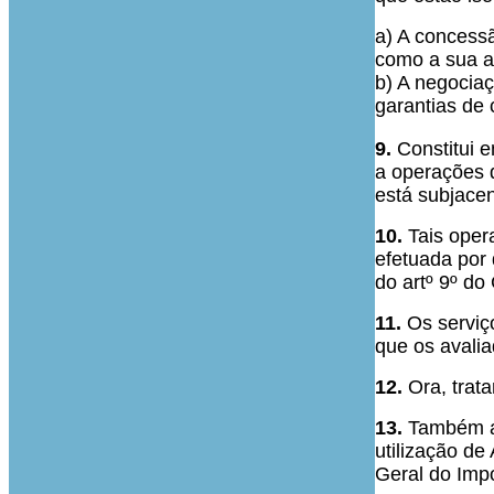
a) A concess
como a sua a
b) A negociaç
garantias de
9.
Constitui e
a operações 
está subjacen
10.
Tais oper
efetuada por
do artº 9º do
11.
Os serviç
que os avalia
12.
Ora, trata
13.
Também as
utilização de
Geral do Imp