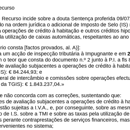
ecurso
Recurso incide sobre a douta Sentença proferida 09/07
o na ordem jurídica o adicional de Imposto
de Selo (IS)
a
operações de crédito à habitação e outros créditos hipo
la utilização de caixas automáticas, respeitantes ao ano
io consta [factos provados, al. A)]:
da um acção de inspecção tributária à Impugnante e em
2
om o teor que consta do documento n.º 2 junto à P.I. a fls 
e avaliação subjacentes a operações de crédito à habita
S): € 84.244,93; e
ateral de intercâmbio e comissões sobre operações efec
 da TGIS): € 1.843.237,04.»
te não concorda com as correções, sustentando que:
s de avaliação subjacentes a operações de crédito à ha
estão sujeitas a I.V.A., e, por conseguinte, sobre as me
o de I.S. sobre a TMI e sobre as taxas pela utilização 
s perante contraprestações de serviços financeiros, m
ervenientes no sistema;