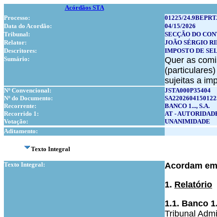
Acórdãos STA
Processo:
01225/24.9BEPRT
Data do Acordão:
04/15/2026
Tribunal:
SECÇÃO DO CON
Relator:
JOÃO SÉRGIO R
Descritores:
IMPOSTO DE SE
Sumário:
Quer as comis
(particulares
sujeitas a im
Nº Convencional:
JSTA000P35404
Nº do Documento:
SA2202604150122
Recorrente:
BANCO 1..., S.A.
Recorrido 1:
AT - AUTORIDAD
Votação:
UNANIMIDADE
Aditamento:
Texto Integral
Texto Integral:
Acordam em 
1.
Relatório
1.1. Banco 1.
Tribunal Admi