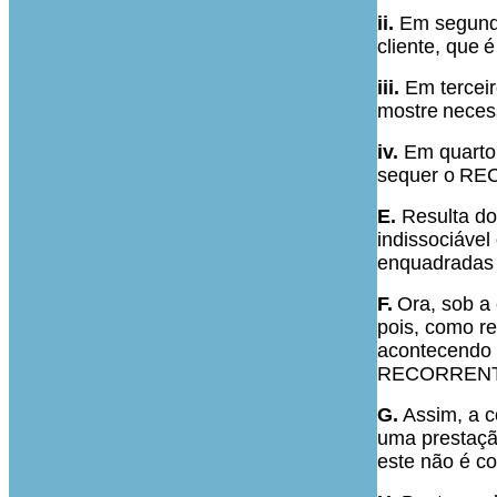
ii.
Em segundo
cliente, que
é
iii.
Em terceir
mostre
necess
iv.
Em quarto 
sequer o
REC
E.
Resulta d
indissociável
enquadradas
F.
Ora, sob a 
pois, como re
acontecendo o
RECORRENTE a
G.
Assim, a c
uma prestaçã
este não é co