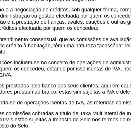
ão e a negociação de créditos, sob qualquer forma, co
dministração ou gestão efectuada por quem os
concede
ão e a prestação de fianças, avales, cauções e outras 
 créditos efectuada por quem os concedeu;
ntendimento consensual, que as comissões de avaliação
de crédito à habitação, têm uma natureza
“acessória” re
te.
ações incluem-se no conceito de operações de administr
 quem os concedeu, estando por isso isentas de IVA, no
 CIVA.
os prestados pelo banco aos seus clientes, aqui em ca
dores prestam ao banco, estas sim sujeitas a IVA e dele
ndo-se de operações isentas de IVA, as referidas comis
 comissões cobradas a título de Taxa Multilateral de I
 ATM's estão sujeitas a Imposto do Selo nos termos do n
osto do Selo,