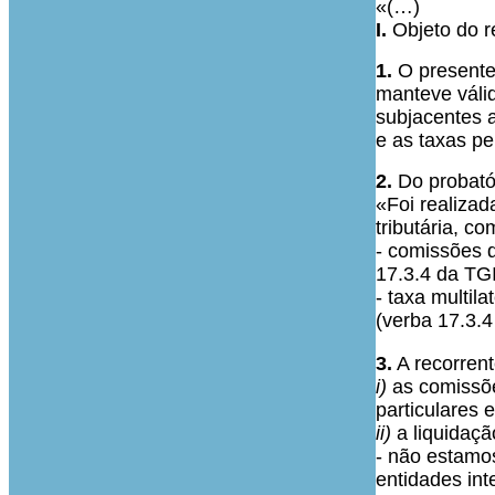
«(…)
I.
Objeto do r
1.
O presente 
manteve válid
subjacentes 
e as taxas pe
2.
Do probatór
«Foi realiza
tributária, c
- comissões d
17.3.4 da TGI
- taxa multil
(verba 17.3.4
3.
A recorren
i)
as comissõe
particulares 
ii)
a liquidaçã
- não estamo
entidades int