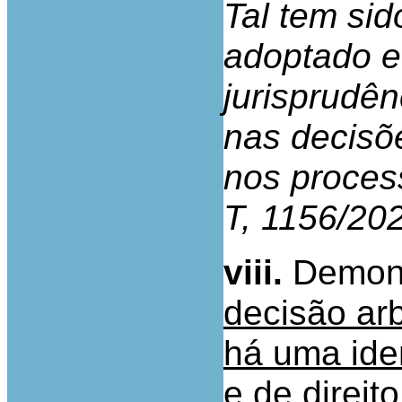
Tal tem si
adoptado e
jurisprudên
nas decisõe
nos proces
T, 1156/20
viii.
Demons
decisão ar
há uma ide
e de direi