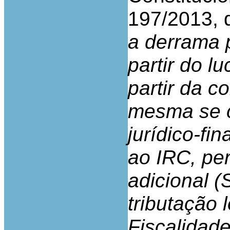
197/2013, d
a derrama 
partir do lu
partir da c
mesma se c
jurídico-fi
ao IRC, pe
adicional (
tributação 
Fiscalidade