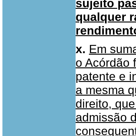
sujeito pa
qualquer r
rendimento
x.
Em suma,
o Acórdão 
patente e i
a mesma qu
direito, qu
admissão d
consequent