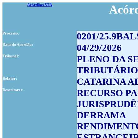
Acórdãos STA
Acór
Processo:
0201/25.9BAL
Data do Acordão:
04/29/2026
Tribunal:
PLENO DA S
TRIBUTÁRIO
Relator:
CATARINA A
Descritores:
RECURSO PA
JURISPRUDÊ
DERRAMA
RENDIMENT
ESTRANGEI