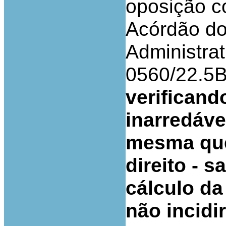
oposição c
Acórdão do
Administrat
0560/22.5
verificand
inarredáve
mesma que
direito - 
cálculo da
não incidi