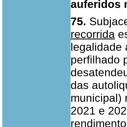
auferidos 
75.
Subjac
recorrida
es
legalidade
perfilhado 
desatendeu
das autoli
municipal) 
2021 e 202
rendimentos