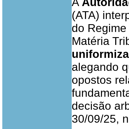
A
Autorida
(ATA)
inter
do Regime 
Matéria Tri
uniformiza
alegando q
opostos re
fundamental
decisão arb
30/09/25, 