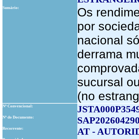
Sumário:
Os rendime
por socieda
nacional só
derrama mu
comprovada
sucursal ou
(no estrang
Nº Convencional:
JSTA000P354
Nº do Documento:
SAP202604290
Recorrente:
AT - AUTOR