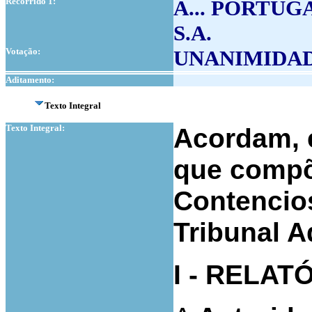
Recorrido 1:
A... PORTUG
S.A.
Votação:
UNANIMIDA
Aditamento:
Texto Integral
Texto Integral:
Acordam, e
que compõ
Contencio
Tribunal A
I - RELAT