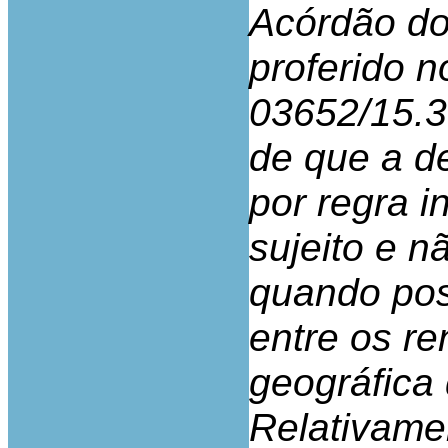
Acórdão do
proferido n
03652/15.3
de que a d
por regra i
sujeito e n
quando poss
entre os r
geográfica
Relativame