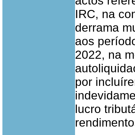
actos refer
IRC, na co
derrama mun
aos períod
2022, na m
autoliquid
por incluí
indevidame
lucro tribu
rendimentos