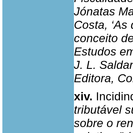
Jónatas Ma
Costa, ‘As
conceito de
Estudos e
J. L. Sald
Editora, Co
xiv.
Incidin
tributável 
sobre o re