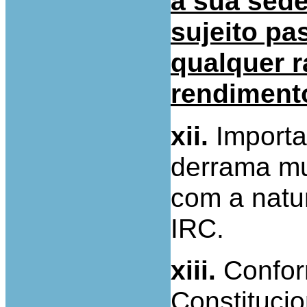
a sua sede
sujeito pa
qualquer r
rendimento
xii.
Importa
derrama mu
com a natu
IRC.
xiii.
Conform
Constitucio