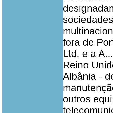
designadam
sociedades
multinacion
fora de Por
Ltd, e a A.
Reino Unido
Albânia - 
manutenção
outros equ
telecomuni