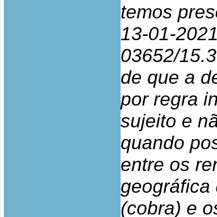
temos pres
13-01-2021,
03652/15.3
de que a d
por regra i
sujeito e n
quando poss
entre os r
geográfica
(cobra) e o