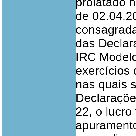
prolatado 
de 02.04.20
consagrada
das Declar
IRC Modelo
exercícios
nas quais 
Declaraçõ
22, o lucro 
apuramento