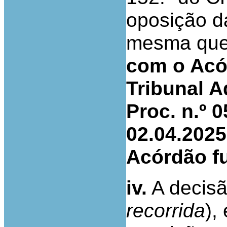
oposição da
mesma ques
com o Acó
Tribunal A
Proc. n.º
02.04.2025
Acórdão f
iv.
A decisão
recorrida
),