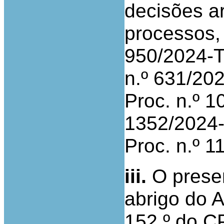
decisões ar
processos, 
950/2024-T;
n.º 631/202
Proc. n.º 1
1352/2024-
Proc. n.º 1
iii.
O presen
abrigo do A
152.º do C