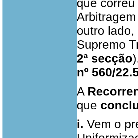
que correu
Arbitragem 
outro lado,
Supremo Tri
2ª secção
nº 560/22
A
Recorre
que
concl
i.
Vem o pr
Uniformiza