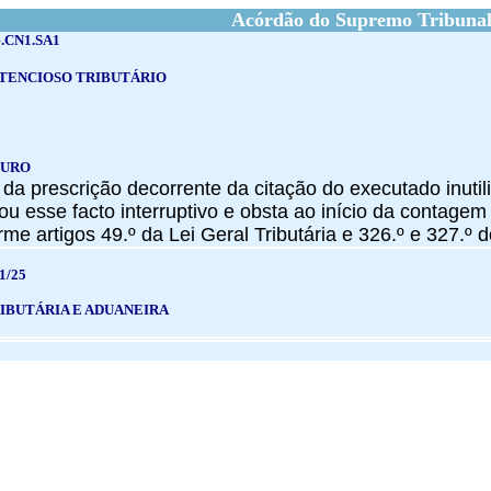
Acórdão do Supremo Tribunal
.CN1.SA1
TENCIOSO TRIBUTÁRIO
OURO
 da prescrição decorrente da citação do executado inuti
cou esse facto interruptivo e obsta ao início da contag
rme artigos 49.º da Lei Geral Tributária e 326.º e 327.º d
1/25
IBUTÁRIA E ADUANEIRA