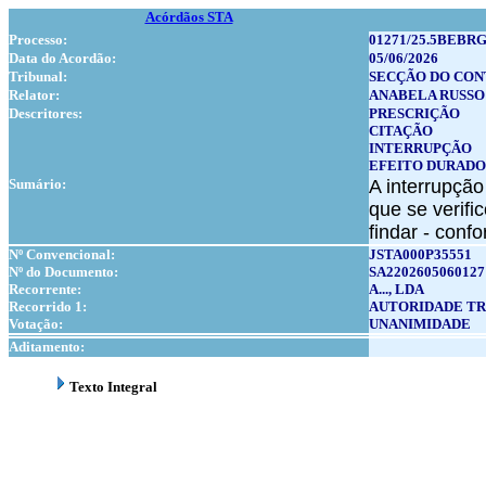
Acórdãos STA
Processo:
01271/25.5BEBRG
Data do Acordão:
05/06/2026
Tribunal:
SECÇÃO DO CON
Relator:
ANABELA RUSSO
Descritores:
PRESCRIÇÃO
CITAÇÃO
INTERRUPÇÃO
EFEITO DURAD
Sumário:
A interrupção
que se verifi
findar - confo
Nº Convencional:
JSTA000P35551
Nº do Documento:
SA2202605060127
Recorrente:
A..., LDA
Recorrido 1:
AUTORIDADE TR
Votação:
UNANIMIDADE
Aditamento:
Texto Integral