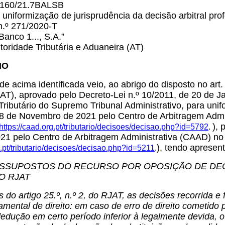
º 160/21.7BALSB
uniformização de jurisprudência da decisão arbitral pro
n.º 271/2020-T
Banco 1..., S.A.”
toridade Tributária e Aduaneira (AT)
IO
de acima identificada veio, ao abrigo do disposto no art.
JAT), aprovado pelo Decreto-Lei n.º 10/2011, de 20 de J
ributário do Supremo Tribunal Administrativo, para unifo
 8 de Novembro de 2021 pelo Centro de Arbitragem Admi
), 
https://caad.org.pt/tributario/decisoes/decisao.php?id=5792
.
21 pelo Centro de Arbitragem Administrativa (CAAD) no
), tendo apresen
g.pt/tributario/decisoes/decisao.php?id=5211
.
SSUPOSTOS DO RECURSO POR OPOSIÇÃO DE DECI
 DO RJAT
s do artigo 25.º, n.º 2, do RJAT, as decisões recorrid
mental de direito: em caso de erro de direito cometido 
edução em certo período inferior à legalmente devida, o 