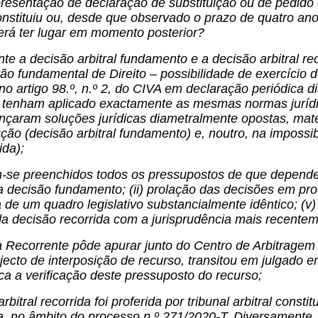
resentação de declaração de substituição ou de pedido 
nstituiu ou, desde que observado o prazo de quatro anos
rá ter lugar em momento posterior?
te a decisão arbitral fundamento e a decisão arbitral 
 fundamental de Direito – possibilidade de exercício d
no artigo 98.º, n.º 2, do CIVA em declaração periódica d
e tenham aplicado exactamente as mesmas normas jurídicas
çaram soluções jurídicas diametralmente opostas, mater
ução (decisão arbitral fundamento) e, noutro, na impossi
ida);
-se preenchidos todos os pressupostos de que depende a
 decisão fundamento; (ii) prolação das decisões em proces
ia de um quadro legislativo substancialmente idêntico; (
a decisão recorrida com a jurisprudência mais recentem
Recorrente pôde apurar junto do Centro de Arbitragem A
jecto de interposição de recurso, transitou em julgado 
ca a verificação deste pressuposto do recurso;
rbitral recorrida foi proferida por tribunal arbitral cons
a, no âmbito do processo n.º 271/2020-T. Diversamente, a