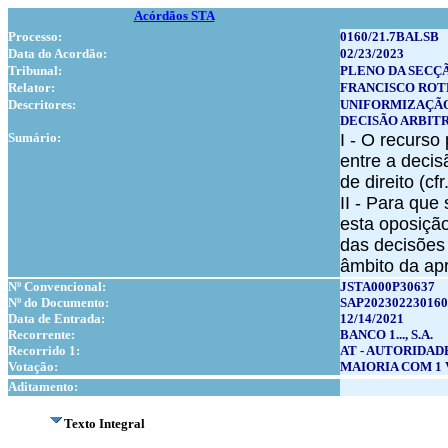
Acórdãos STA
Processo:
0160/21.7BALSB
Data do Acordão:
02/23/2023
Tribunal:
PLENO DA SECÇ
Relator:
FRANCISCO ROT
Descritores:
UNIFORMIZAÇÃO
DECISÃO ARBIT
Sumário:
I - O recurso
entre a deci
de direito (cf
II - Para que
esta oposiçã
das decisões 
âmbito da apr
Nº Convencional:
JSTA000P30637
Nº do Documento:
SAP202302230160
Data de Entrada:
12/14/2021
Recorrente:
BANCO 1..., S.A.
Recorrido 1:
AT - AUTORIDAD
Votação:
MAIORIA COM 1
Aditamento:
Texto Integral