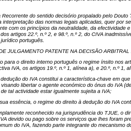
 Recorrente do sentido decisório propalado pelo Douto 
 interpretação das normas legais aplicadas, quer por s
e com os princípios da neutralidade, da efectividade e
dos artigos 22.º, n.º 2, e 98.º, n.º 2, do CIVA inadmissív
jurídico português.
 DE JULGAMENTO PATENTE NA DECISÃO ARBITRAL
 para o direito interno português o regime ínsito nos arti
ctiva IVA, os artigos 19.º, n.º 1, alínea a), e 20.º, n.º 1
à dedução do IVA constitui a característica-chave em qu
 visando libertar o agente económico do ónus do IVA (d
de tal actividade estar igualmente sujeita a IVA;
sua essência, o regime do direito à dedução do IVA contr
plamente reconhecido na jurisprudência do TJUE, o dire
VA devido ou pago sobre os serviços que lhes foram pre
omum do IVA, fazendo parte integrante do mecanismo do 