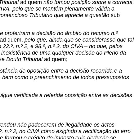
Tribunal
ad quem
não tomou posição sobre a correcta
do CIVA, pelo que se mantém plenamente válida a
ontencioso Tributário que aprecie a questão
sub
e proferiram a decisão no âmbito do recurso n.º
ad quem,
pelo que, ainda que se considerasse que tal
2.º, n.º 2, e 98.º, n.º 2, do CIVA – no que, pelos
 inexistência de uma qualquer decisão do Pleno da
sse Douto Tribunal
ad quem
;
tência de oposição entre a decisão recorrida e a
, bem como o preenchimento de todos pressupostos
ulgue verificada a referida oposição entre as decisões
endeu não padecerem de ilegalidade os actos
.º, n.º 2, no CIVA como exigindo a rectificação do erro
 se formou o crédito de imposto cuja dedução se