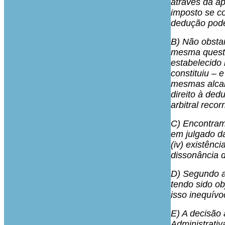
através da ap
imposto se co
dedução pode
B) Não obstan
mesma questão
estabelecido 
constituiu – 
mesmas alcan
direito à ded
arbitral recorr
C) Encontram
em julgado da
(iv) existênc
dissonância d
D) Segundo a 
tendo sido ob
isso inequívo
E) A decisão a
Administrativ