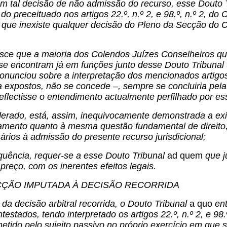
em tal decisão de não admissão do recurso, esse Douto 
 do preceituado nos artigos 22.º, n.º 2, e 98.º, n.º 2, 
 que inexiste qualquer decisão do Pleno da Secção do C
esce que a maioria dos Colendos Juízes Conselheiros qu
se encontram já em funções junto desse Douto Tribunal
onunciou sobre a interpretação dos mencionados artigos 2
 expostos, não se concede –, sempre se concluiria pela
eflectisse o entendimento actualmente perfilhado por e
erado, está, assim, inequivocamente demonstrada a exis
amento quanto à mesma questão fundamental de direito
ários à admissão do presente recurso jurisdicional;
uência, requer-se a esse Douto Tribunal
ad quem
que j
apreço, com os inerentes efeitos legais.
CÇÃO IMPUTADA À DECISÃO RECORRIDA
da decisão arbitral recorrida, o Douto Tribunal
a quo
ent
ntestados, tendo interpretado os artigos 22.º, n.º 2, e 98
metido pelo sujeito passivo no próprio exercício em que