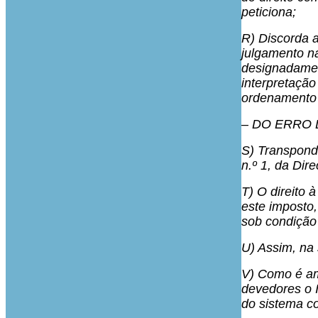
peticiona;
R) Discorda a
julgamento na
designadament
interpretação 
ordenamento 
– DO ERRO
S) Transpondo
n.º 1, da Dire
T) O direito 
este imposto,
sob condição 
U) Assim, na 
V) Como é am
devedores o I
do sistema c