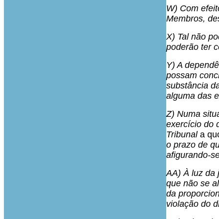
W) Com efeito
Membros, des
X) Tal não po
poderão ter 
Y) A dependên
possam concre
substância da
alguma das e
Z) Numa situa
exercício do 
Tribunal
a qu
o prazo de qu
afigurando-se
AA) À luz da 
que não se al
da proporcion
violação do d