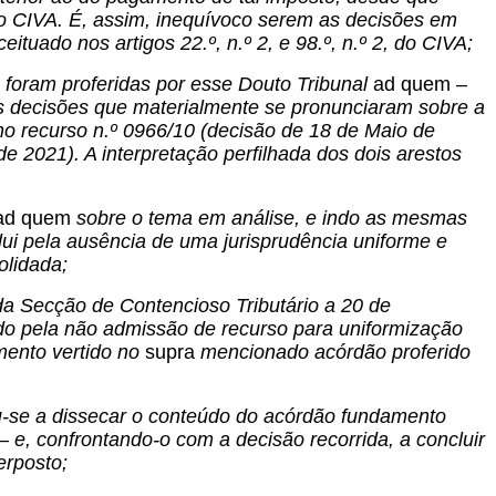
, do CIVA. É, assim, inequívoco serem as decisões em
uado nos artigos 22.º, n.º 2, e 98.º, n.º 2, do CIVA;
, foram proferidas por esse Douto Tribunal
ad quem
–
s decisões que materialmente se pronunciaram sobre a
r, no recurso n.º 0966/10 (decisão de 18 de Maio de
 2021). A interpretação perfilhada dos dois arestos
ad quem
sobre o tema em análise, e indo as mesmas
ui pela ausência de uma jurisprudência uniforme e
olidada;
 da Secção de Contencioso Tributário a 20 de
do pela não admissão de recurso para uniformização
imento vertido no
supra
mencionado acórdão proferido
u-se a dissecar o conteúdo do acórdão fundamento
– e, confrontando-o com a decisão recorrida, a concluir
erposto;