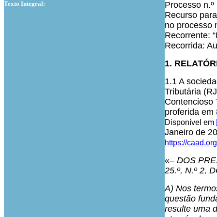
Texto Integral:
Processo n.
Recurso para 
no processo 
Recorrente: “
Recorrida: Au
1. RELATÓR
1.1 A socieda
Tributária (R
Contencioso T
proferida em
Disponível em
Janeiro de 20
https://caad.or
«
– DOS PRE
25.º, N.º 2,
A) Nos termo
questão funda
resulte uma d