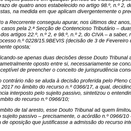
prazo de quatro anos estabelecido no artigo 98.º, n.º 2
tas, na medida em que aplicam divergentemente o preceit
to a Recorrente conseguiu apurar, nos últimos dez anos
casos pela 2.ª Secção de Contencioso Tributário – dua
 dos artigos 22.º, n.º 2, e 98.º, n.º 2, do CIVA – a sabe
ocesso n.º 0228/15.9BEVIS (decisão de 3 de Fevereiro de
mente oposta;
tificando-se apenas duas decisões desse Douto Tribunal
ametralmente oposto entre si, necessariamente se concl
sceptível de preencher o conceito de jurisprudência cons
 contrário não se aluda à decisão proferida pelo Pleno
2017 no âmbito do recurso n.º 0366/17, a qual, decidin
ncia interposto pelo sujeito passivo, sintetizou o entend
mbito do recurso n.º 0966/10;
mbito de tal aresto, esse Douto Tribunal
ad quem
limito
 sujeito passivo – precisamente, o acórdão n.º 0966/10 
 de oposição que justificasse a admissão do recurso int