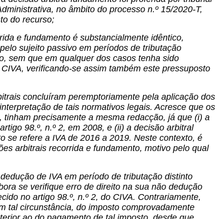
Administrativa, no âmbito do processo n.º 15/2020-T,
to do recurso;
rrida e fundamento é substancialmente idêntico,
elo sujeito passivo em períodos de tributação
do, sem que em qualquer dos casos tenha sido
do CIVA, verificando-se assim também este pressuposto
bitrais concluíram peremptoriamente pela aplicação dos
à interpretação de tais normativos legais. Acresce que os
, tinham precisamente a mesma redacção, já que (i) a
tigo 98.º, n.º 2, em 2008, e (ii) a decisão arbitral
to se refere a IVA de 2016 a 2019. Neste contexto, é
ões arbitrais recorrida e fundamento, motivo pelo qual
a dedução de IVA em período de tributação distinto
ra se verifique erro de direito na sua não dedução
cido no artigo 98.º, n.º 2, do CIVA. Contrariamente,
em tal circunstância, do imposto comprovadamente
sterior ao do pagamento de tal imposto, desde que