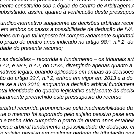
almente constituído sob a égide do Centro de Arbitragem 
ubsistindo, assim, quanto à verificação deste pressupos
jurídico-normativo subjacente às decisões arbitrais reco
 em ambos os casos a possibilidade de dedução de IVA p
queles em que tal imposto foi comprovadamente suporta
o prazo de quatro anos indicado no artigo 98.º, n.º 2, 
idade do presente recurso;
s decisões – recorrida e fundamento – os tribunais ar
 n.º 2, e 98.º, n.º 2, do CIVA, divergindo apenas quanto 
rmativos legais, quando aplicados em ambas as decisões
o do artigo 22.º, n.º 2, entrou em vigor em 2013 e a do ar
ere-se a IVA 2016, enquanto a decisão arbitral fundamen
otal identidade do quadro legislativo subjacente às decis
claramente preenchido este pressuposto do recurso;
arbitral recorrida pronuncia-se pela inadmissibilidade d
e o mesmo foi suportado pelo sujeito passivo pese embo
o e tenha sido cumprido o prazo de quatro anos estabele
cisão arbitral fundamento a possibilidade de dedução, 
o sujeito passivo em qualquer período de tributação po