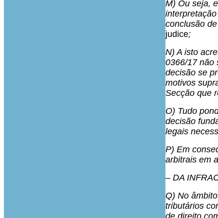
M) Ou seja, 
interpretação
conclusão de
judice
;
N) A isto acr
0366/17 não 
decisão se pr
motivos supra
Secção que r
O) Tudo pond
decisão fund
legais necess
P) Em conseq
arbitrais em 
– DA INFRA
Q) No âmbito 
tributários co
de direito co