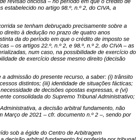
de revisão oficiosa – no período em que o crédito de
 estabelecido no artigo 98.º, n.º 2, do CIVA, a
recorrida se tenham debruçado precisamente sobre a
o direito à dedução no prazo de quatro anos
istinta da do período em que o crédito de imposto se
 – os artigos 22.º, n.º 2, e 98.º, n.º 2, do CIVA – as
ializadas, num caso, na possibilidade de exercício do
bilidade de exercício desse mesmo direito (decisão
 admissão do presente recurso, a saber: (i) trânsito
sos distintos; (iii) identidade de situações fácticas;
v) necessidade de decisões opostas expressas, e (vi)
ente consolidada do Supremo Tribunal Administrativo;
dministrativa, a decisão arbitral fundamento, não
em Março de 2021 – cfr. documento n.º 2 –, sendo por
tituído sob a égide do Centro de Arbitragem
 decisão arbitral fundamento foi proferida por tribunal