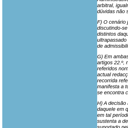
arbitral, igu
dúvidas não s
F) O cenário 
discutindo-se
distintos da
ultrapassado 
de admissibil
G) Em ambas a
artigos 22.º,
referidos no
actual redacçã
recorrida ref
manifesta a t
se encontra 
H) A decisão 
daquele em qu
em tal períod
sustenta a de
suportado pel