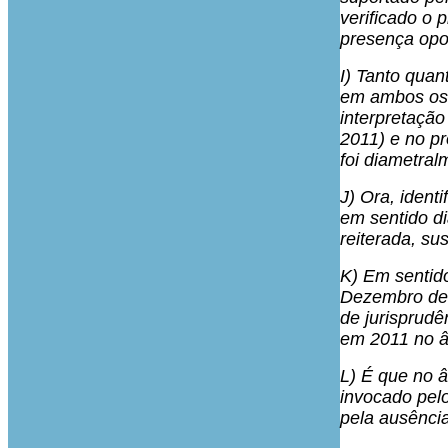
verificado o 
presença opos
I) Tanto quan
em ambos os 
interpretação
2011) e no pr
foi diametral
J) Ora, iden
em sentido di
reiterada, su
K) Em sentido
Dezembro de 
de jurisprudê
em 2011 no â
L) É que no â
invocado pelo
pela ausência