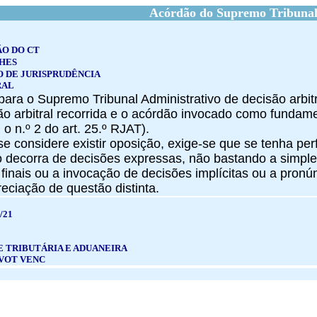
Acórdão do Supremo Tribunal
ÃO DO CT
HES
 DE JURISPRUDÊNCIA
RAL
 para o Supremo Tribunal Administrativo de decisão arbit
são arbitral recorrida e o acórdão invocado como fund
r. o n.º 2 do art. 25.º RJAT).
 se considere existir oposição, exige-se que se tenha pe
o decorra de decisões expressas, não bastando a simpl
finais ou a invocação de decisões implícitas ou a pronún
eciação de questão distinta.
/21
E TRIBUTÁRIA E ADUANEIRA
 VOT VENC