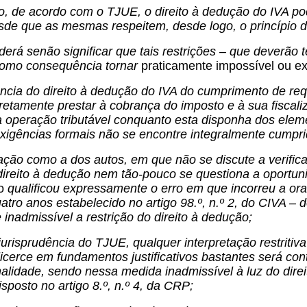
, de acordo com o TJUE, o direito à dedução do IVA pod
de que as mesmas respeitem, desde logo, o princípio da
derá senão significar que tais restrições – que deverão t
como consequência tornar
praticamente impossível ou ex
cia do direito à dedução do IVA do cumprimento de requi
tamente prestar à cobrança do imposto e à sua fiscaliz
 operação tributável conquanto esta disponha dos eleme
xigências formais não se encontre integralmente cumpri
ção como a dos autos, em que não se discute a verific
direito à dedução nem tão-pouco se questiona a oportun
o
qualificou expressamente o erro em que incorreu a ora
atro anos estabelecido no artigo 98.º, n.º 2, do CIVA – 
 inadmissível a restrição do direito à dedução;
jurisprudência do TJUE, qualquer interpretação restritiv
icerce em fundamentos justificativos bastantes será cont
alidade, sendo nessa medida inadmissível à luz do direi
isposto no artigo 8.º, n.º 4, da CRP;