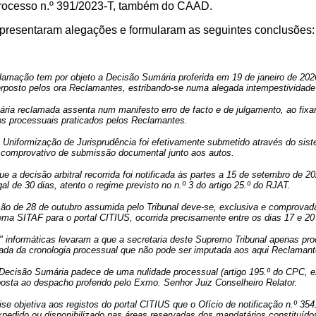
processo n.º 391/2023-T, também do CAAD.
 apresentaram alegações e formularam as seguintes conclusões:
amação tem por objeto a Decisão Sumária proferida em 19 de janeiro de 2026
erposto pelos ora Reclamantes, estribando-se numa alegada intempestividade
ia reclamada assenta num manifesto erro de facto e de julgamento, ao fixar 
tos processuais praticados pelos Reclamantes.
Uniformização de Jurisprudência foi efetivamente submetido através do sist
 comprovativo de submissão documental junto aos autos.
e a decisão arbitral recorrida foi notificada às partes a 15 de setembro de 
gal de 30 dias, atento o regime previsto no n.º 3 do artigo 25.º do RJAT.
ção de 28 de outubro assumida pelo Tribunal deve-se, exclusiva e comprova
ema SITAF para o portal CITIUS, ocorrida precisamente entre os dias 17 e 20
" informáticas levaram a que a secretaria deste Supremo Tribunal apenas pr
sada da cronologia processual que não pode ser imputada aos aqui Reclamant
Decisão Sumária padece de uma nulidade processual (artigo 195.º do CPC, ex 
osta ao despacho proferido pelo Exmo. Senhor Juiz Conselheiro Relator.
ise objetiva aos registos do portal CITIUS que o Ofício de notificação n.º 
xpedido ou disponibilizado nas áreas reservadas dos mandatários constituído