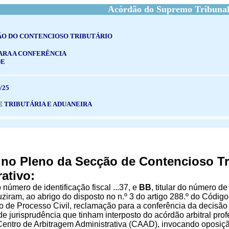
Acórdão do Supremo Tribunal
ÃO DO CONTENCIOSO TRIBUTÁRIO
RA A CONFERÊNCIA
DE
/25
E TRIBUTÁRIA E ADUANEIRA
no Pleno da Secção de Contencioso Tr
ativo:
do número de identificação fiscal ...37, e
BB
, titular do número de 
duziram, ao abrigo do disposto no n.º 3 do artigo 288.º do Códig
o de Processo Civil, reclamação para a conferência da decisão 
de jurisprudência que tinham interposto do acórdão arbitral pr
Centro de Arbitragem Administrativa (CAAD), invocando oposição