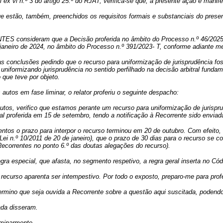
 ex vi n.º 3 do artigo 25.º do RJAT, verifica-se que, a presente ação é mani
ue estão, também, preenchidos os requisitos formais e substanciais do pres
 consideram que a Decisão proferida no âmbito do Processo n.º 46/2025-T 
 janeiro de 2024, no âmbito do Processo n.º 391/2023- T, conforme adiante m
 conclusões pedindo que o recurso para uniformização de jurisprudência foss
, uniformizando jurisprudência no sentido perfilhado na decisão arbitral fund
o que teve por objeto.
autos em fase liminar, o relator proferiu o seguinte despacho:
tos, verifico que estamos perante um recurso para uniformização de jurispru
al proferida em 15 de setembro, tendo a notificação à Recorrente sido envia
ntos o prazo para interpor o recurso terminou em 20 de outubro. Com efeito, r
-Lei n.º 10/2011 de 20 de janeiro), que o prazo de 30 dias para o recurso se co
ecorrentes no ponto 6.º das doutas alegações do recurso).
gra especial, que afasta, no segmento respetivo, a regra geral inserta no Có
recurso aparenta ser intempestivo. Por todo o exposto, preparo-me para pro
rmino que seja ouvida a Recorrente sobre a questão aqui suscitada, podendo
da disseram.
iminarmente.