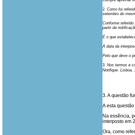
2.
Como foi referi
setembro do mesmo
Conforme referido 
partir da notificaçã
É o que estabelece
À data da interposi
Pelo que deve o p
3.
Nos termos e co
Notifique. Lisboa,
3. A questão fu
A esta questão
Na essência, p
interposto em 
Ora, como refer