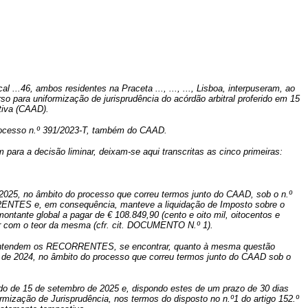
cal ...46, ambos residentes na Praceta ..., ..., ..., Lisboa, interpuseram, ao
urso para uniformização de jurisprudência do acórdão arbitral proferido em 15
tiva (CAAD).
processo n.º 391/2023-T, também do CAAD.
ara a decisão liminar, deixam-se aqui transcritas as cinco primeiras:
e 2025, no âmbito do processo que correu termos junto do CAAD, sob o n.º
RRENTES e, em consequência, manteve a liquidação de Imposto sobre o
ntante global a pagar de € 108.849,90 (cento e oito mil, oitocentos e
 com o teor da mesma (cfr. cit. DOCUMENTO N.º 1).
do entendem os RECORRENTES, se encontrar, quanto à mesma questão
iro de 2024, no âmbito do processo que correu termos junto do CAAD sob o
o de 15 de setembro de 2025 e, dispondo estes de um prazo de 30 dias
ormização de Jurisprudência, nos termos do disposto no n.º1 do artigo 152.º