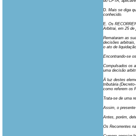
do CPTA, aplicável
D.
Mais se diga q
conhecido.
E.
Os RECORRENTES
Arbitrai, em 25 de
Remataram as suas
decisões arbitrais
o ato de liquidaçã
Encontrando-se os 
Compulsados os au
uma decisão arbitr
À luz destes eleme
tributária (Decreto
como referem os R
Trata-se de uma re
Assim, o presente 
Antes, porém, dete
Os Recorrentes na
Cumpre apreciar l