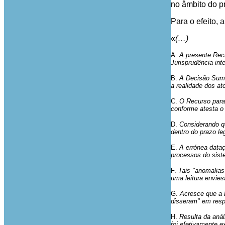
no âmbito do 
Para o efeito,
«
(…)
A.
A presente Recl
Jurisprudência int
B.
A Decisão Sumár
a realidade dos a
C.
O Recurso para 
conforme atesta o
D.
Considerando qu
dentro do prazo le
E.
A errónea data
processos do sist
F.
Tais "anomalias
uma leitura envie
G.
Acresce que a 
disseram" em resp
H.
Resulta da anál
foi efetivamente e