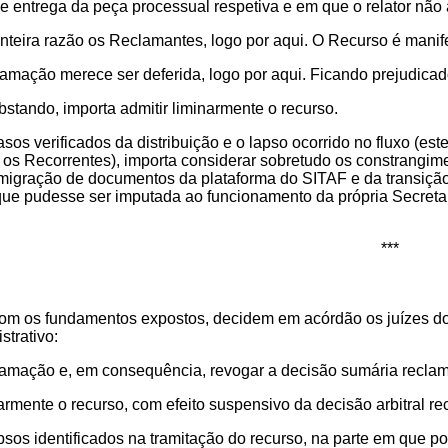
e entrega da peça processual respetiva e em que o relator não 
 inteira razão os Reclamantes, logo por aqui. O Recurso é mani
lamação merece ser deferida, logo por aqui. Ficando prejudica
stando, importa admitir liminarmente o recurso.
sos verificados da distribuição e o lapso ocorrido no fluxo (est
 os Recorrentes), importa considerar sobretudo os constrangime
 migração de documentos da plataforma do SITAF e da transição
 que pudesse ser imputada ao funcionamento da própria Secretar
***
om os fundamentos expostos, decidem em acórdão os juízes d
strativo:
eclamação e, em consequência, revogar a decisão sumária recla
narmente o recurso, com efeito suspensivo da decisão arbitral rec
apsos identificados na tramitação do recurso, na parte em que p