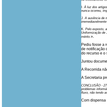
I.
À luz dos artigo
nunca ocorreu, imp
J.
A ausência de n
irremediavelmente o
K.
Pelo exposto, 
Uniformização de 
».
mérito.
Pediu fosse a r
de notificação
do recurso e o
Juntou docume
A Recorrida nã
A Secretaria pr
CONCLUSÃO - 27-03-
problemas informát
fluxo, não tendo a
Com dispensa d