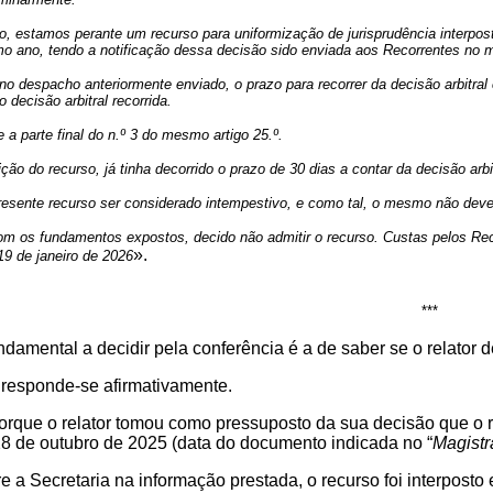
do, estamos perante um recurso para uniformização de jurisprudência interpos
 ano, tendo a notificação dessa decisão sido enviada aos Recorrentes no 
no despacho anteriormente enviado, o prazo para recorrer da decisão arbitral
o decisão arbitral recorrida.
 a parte final do n.º 3 do mesmo artigo 25.º.
ção do recurso, já tinha decorrido o prazo de 30 dias a contar da decisão arbit
resente recurso ser considerado intempestivo, e como tal, o mesmo não deve
m os fundamentos expostos, decido não admitir o recurso. Custas pelos Reco
».
 19 de janeiro de 2026
***
ndamental a decidir pela conferência é a de saber se o relator d
 responde-se afirmativamente.
orque o relator tomou como pressuposto da sua decisão que o r
28 de outubro de 2025 (data do documento indicada no “
Magistr
e a Secretaria na informação prestada, o recurso foi interpost