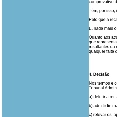
comprovativo d
Têm, por isso,
Pelo que a rec
E, nada mais ob
Quanto aos atra
que representa
resultantes da
qualquer falta
4.
Decisão
Nos termos e c
Tribunal Admini
a) deferir a r
b) admitir limi
c) relevar os l