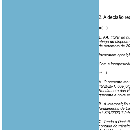
2. A decisão re
«(...)
1.
AA
, titular do 
abrigo do disposto
de setembro de 20
Invocaram oposiçã
Com a interposição
«(…)
A.
O presente recu
46/2025-T, que ju
Rendimento das Pes
quarenta e nove 
B.
A interposição
fundamental de Dir
n.º 391/2023-T (c
C.
Tendo a Decisã
contado do trânsit