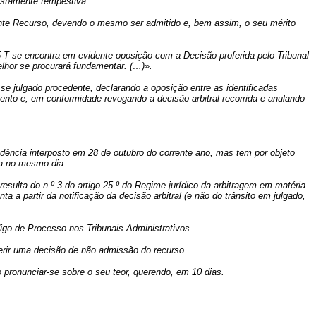
festamente tempestiva.
ente Recurso, devendo o mesmo ser admitido e, bem assim, o seu mérito
se encontra em evidente oposição com a Decisão proferida pelo Tribunal
elhor se procurará fundamentar. (…)».
e julgado procedente, declarando a oposição entre as identificadas
amento e, em conformidade revogando a decisão arbitral recorrida e anulando
dência interposto em 28 de outubro do corrente ano, mas tem por objeto
da no mesmo dia.
esulta do n.º 3 do artigo 25.º do Regime jurídico da arbitragem em matéria
nta a partir da notificação da decisão arbitral (e não do trânsito em julgado,
digo de Processo nos Tribunais Administrativos.
ferir uma decisão de não admissão do recurso.
 pronunciar-se sobre o seu teor, querendo, em 10 dias.