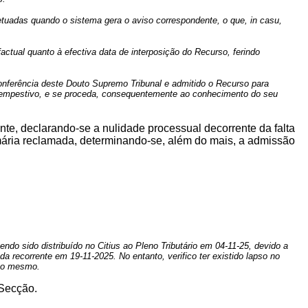
etuadas quando o sistema gera o aviso correspondente, o que, in casu,
ctual quanto à efectiva data de interposição do Recurso, ferindo
nferência deste Douto Supremo Tribunal e admitido o Recurso para
tempestivo, e se proceda, consequentemente ao conhecimento do seu
ente, declarando-se a nulidade processual decorrente da falta
ária reclamada, determinando-se, além do mais, a admissão
do sido distribuído no Citius ao Pleno Tributário em 04-11-25, devido a
a recorrente em 19-11-2025. No entanto, verifico ter existido lapso no
 ao mesmo.
 Secção.