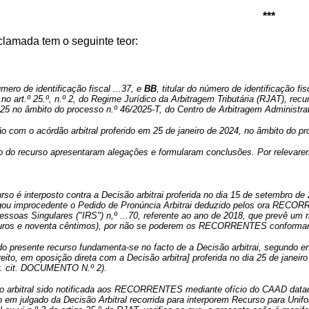
***
clamada tem o seguinte teor:
número de identificação fiscal ...37, e
BB
, titular do número de identificação fis
 no art.º 25.º, n.º 2, do Regime Jurídico da Arbitragem Tributária (RJAT), rec
25 no âmbito do processo n.º 46/2025-T, do Centro de Arbitragem Administra
o com o acórdão arbitral proferido em 25 de janeiro de 2024, no âmbito do 
 do recurso apresentaram alegações e formularam conclusões. Por relevarem p
rso é interposto contra a Decisão arbitrai proferida no dia 15 de setembro d
lgou improcedente o Pedido de Pronúncia Arbitrai deduzido pelos ora RECO
soas Singulares ("IRS") n,º ...70, referente ao ano de 2018, que prevê um mo
euros e noventa cêntimos), por não se poderem os RECORRENTES conformar
 do presente recurso fundamenta-se no facto de a Decisão arbitrai, segun
eito, em oposição direta com a Decisão arbitra] proferida no dia 25 de jane
fr. cit. DOCUMENTO N.º 2).
o arbitral sido notificada aos RECORRENTES mediante ofício do CAAD datad
o em julgado da Decisão Arbitral recorrida para interporem Recurso para Unif