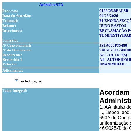
Acórdãos STA
Processo:
0188/25.8BALSB
Data do Acordão:
04/29/2026
Tribunal:
PLENO DA SECÇ
Relator:
NUNO BASTOS
Descritores:
RECLAMAÇÃO PA
TEMPESTIVIDA
Sumário:
Nº Convencional:
JSTA000P35480
Nº do Documento:
SAP202604290188
Recorrente:
AA E OUTRO(S)
Recorrido 1:
AT - AUTORIDAD
Votação:
UNANIMIDADE
Aditamento:
Texto Integral
Texto Integral:
Acordam 
Administr
1.
AA
, titular 
..., Lisboa, de
653.º do Códig
uniformização 
46/2025-T, do 