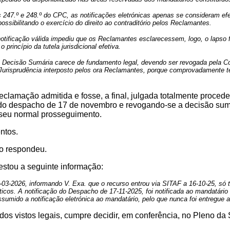
s 247.º e 248.º do CPC, as notificações eletrónicas apenas se consideram ef
ossibilitando o exercício do direito ao contraditório pelos Reclamantes.
otificação válida impediu que os Reclamantes esclarecessem, logo, o lapso fa
 princípio da tutela jurisdicional efetiva.
a Decisão Sumária carece de fundamento legal, devendo ser revogada pela Co
Jurisprudência interposto pelos ora Reclamantes, porque comprovadamente 
eclamação admitida e fosse, a final, julgada totalmente proced
 do despacho de 17 de novembro e revogando-se a decisão sum
 seu normal prosseguimento.
ntos.
o respondeu.
estou a seguinte informação:
2026, informando V. Exa. que o recurso entrou via SITAF a 16-10-25, só ten
icos. A notificação do Despacho de 17-11-2025, foi notificada ao mandatário d
ssumido a notificação eletrónica ao mandatário, pelo que nunca foi entregue
os vistos legais, cumpre decidir, em conferência, no Pleno da