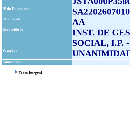
JSTA000P358
Nº do Documento:
SA2202607010
Recorrente:
AA
Recorrido 1:
INST. DE G
SOCIAL, I.P.
Votação:
UNANIMIDA
Aditamento:
Texto Integral