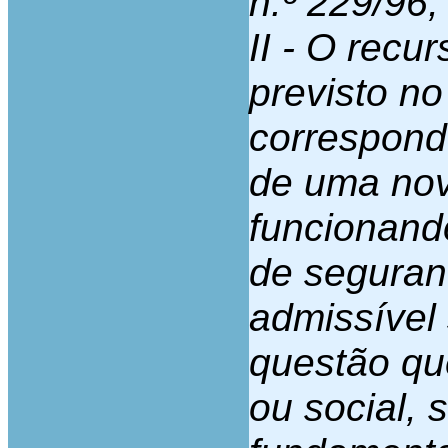
n.º 229/96
II - O recu
previsto no
correspond
de uma nov
funcionand
de seguran
admissível
questão que
ou social, 