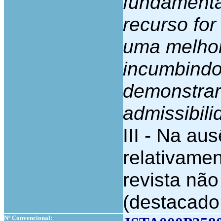
fundamenta
recurso fo
uma melhor 
incumbindo
demonstrar 
admissibili
III - Na au
relativamen
revista não
(destacado
Nº Convencional: