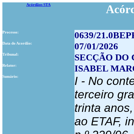
Acórdãos STA
Acór
Processo:
0639/21.0BEP
Data do Acordão:
07/01/2026
Tribunal:
SECÇÃO DO 
Relator:
ISABEL MAR
Sumário:
I - No cont
terceiro gr
trinta anos
ao ETAF, in