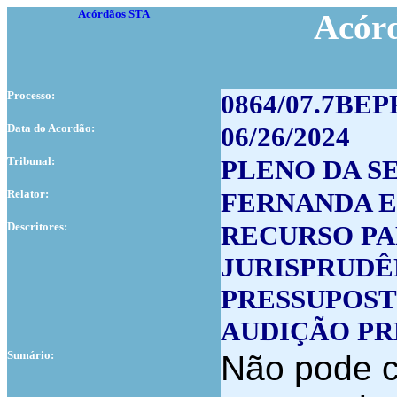
Acórdãos STA
Acór
Processo:
0864/07.7BEP
Data do Acordão:
06/26/2024
Tribunal:
PLENO DA S
Relator:
FERNANDA E
Descritores:
RECURSO PA
JURISPRUDÊ
PRESSUPOS
AUDIÇÃO PR
Sumário:
Não pode c