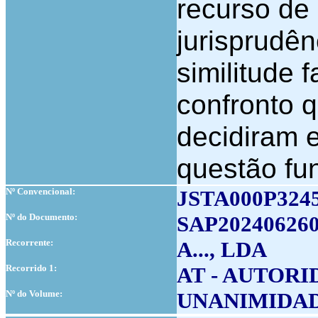
recurso de
jurisprudên
similitude 
confronto q
decidiram
questão fun
Nº Convencional:
JSTA000P324
Nº do Documento:
SAP202406260
Recorrente:
A..., LDA
Recorrido 1:
AT - AUTOR
Nº do Volume:
UNANIMIDA