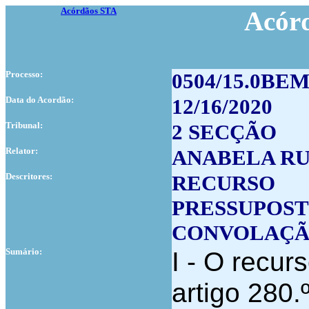
Acórdãos STA
Acór
Processo:
0504/15.0BE
Data do Acordão:
12/16/2020
Tribunal:
2 SECÇÃO
Relator:
ANABELA R
Descritores:
RECURSO
PRESSUPOS
CONVOLAÇ
Sumário:
I
- O recur
artigo 280