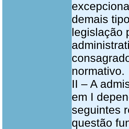
excepciona
demais tipo
legislação 
administra
consagrado
normativo.
II –
A admiss
em I depen
seguintes r
questão fun