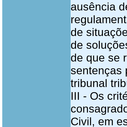
ausência d
regulamenta
de situaçõe
de soluções
de que se r
sentenças p
tribunal trib
III -
Os crité
consagrado
Ci
vil, em e