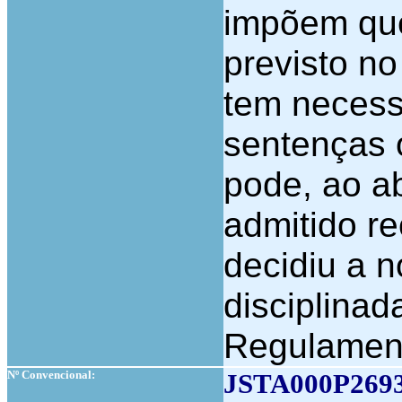
impõem que
previsto no
tem necess
sentenças 
pode, ao ab
admitido r
decidiu a no
disciplinad
Regulament
Nº Convencional:
JSTA000P269