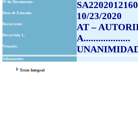
Nº do Documento:
SA2202012160
Data de Entrada:
10/23/2020
Recorrente:
AT – AUTOR
Recorrido 1:
A...................
Votação:
UNANIMIDA
Aditamento:
Texto Integral