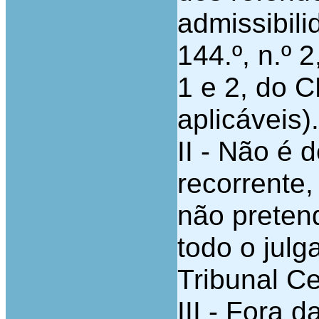
admissibilid
144.º, n.º 
1 e 2, do 
aplicáveis).
II - Não é d
recorrente,
não preten
todo o jul
Tribunal Ce
III - Fora 