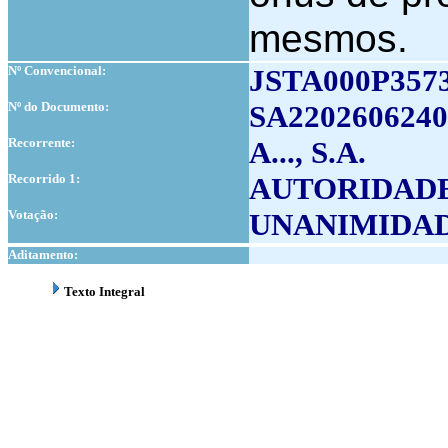
mesmos.
Nº Convencional:
JSTA000P357
Nº do Documento:
SA2202606240
Recorrente:
A..., S.A.
Recorrido 1:
AUTORIDADE
Votação:
UNANIMIDA
Aditamento:
Texto Integral