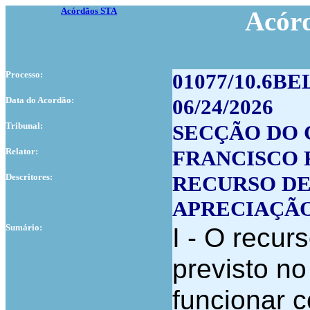
Acórdãos STA
Acór
Processo:
01077/10.6BE
Data do Acordão:
06/24/2026
Tribunal:
SECÇÃO DO 
Relator:
FRANCISCO
Descritores:
RECURSO DE
APRECIAÇÃ
Sumário:
I - O recur
previsto no
funcionar 