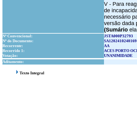
V - Para reag
de incapacida
necessário pa
versão dada 
(Sumário
ela
Nº Convencional:
JSTA000P32793
Nº do Documento:
SA1202410240169
Recorrente:
AA
Recorrido 1:
ACES PORTO OC
Votação:
UNANIMIDADE
Aditamento:
Texto Integral