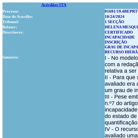
Acórdãos STA
Processo:
01691/19.4BEPRT
Data do Acordão:
10/24/2024
Tribunal:
1 SECÇÃO
Relator:
HELENA MESQUI
Descritores:
CERTIFICADO
INCAPACIDADE
INSCRIÇÃO
GRAU DE INCAP
RECURSO HIERÁ
Sumário:
I - No modelo
com a redação
relativa a se
II - Para que
avaliado era 
um grau de in
III - Pese e
n.º7 do artig
incapacidade
do estado de
quantificação
IV - O recurs
avaliado uma 