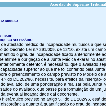
Acórdão do Supremo Tribunal
TA RIBEIRO
ACIDADE
RQUICO NECESSÁRIO
 de atestado médico de incapacidade multiusos a que se r
 do Decreto-Lei n.º 291/009, de 12/10, existe um campo
r mantido o grau de incapacidade fixado anteriormente ao
 se afirme a obrigação de a Junta Médica exarar no ate
anteriormente detentor, é necessário, que o avaliado sej
capacidade superior ao que lhe foi conferido pela Junta
mbora o preenchimento do campo previsto no Modelo de a
o 4.º do DL 202/96, necessite, para efeitos da inserção- 
 do avaliado, de uma ponderação a realizar pela Junta
 saúde do avaliado, que passe pela formulação de um j
 da eventual incapacidade daí decorrente.
o hierárquico previsto no artigo 5.º do DL 202/96, está 
discordância quanto à quantificação do grau de incapac