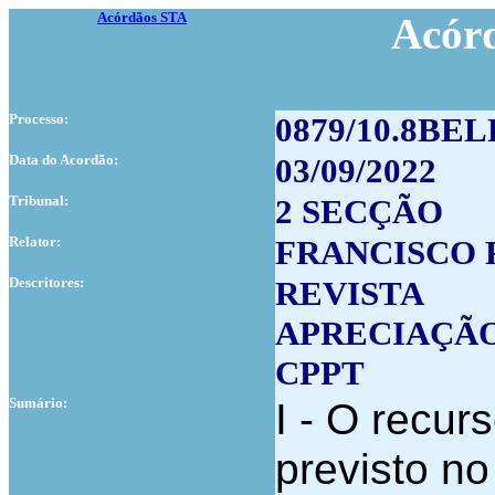
Acórdãos STA
Acór
Processo:
0879/10.8BEL
Data do Acordão:
03/09/2022
Tribunal:
2 SECÇÃO
Relator:
FRANCISCO
Descritores:
REVISTA
APRECIAÇÃ
CPPT
Sumário:
I - O recur
previsto no