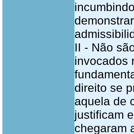
incumbindo
demonstrar 
admissibili
II - Não sã
invocados r
fundamenta
direito se 
aquela de 
justificam 
chegaram a