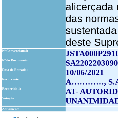
alicerçada
das normas 
sustentada
deste Supr
Nº Convencional:
JSTA000P291
Nº do Documento:
SA2202203090
Data de Entrada:
10/06/2021
Recorrente:
A…………, S.A
Recorrido 1:
AT- AUTORI
Votação:
UNANIMIDA
Aditamento: