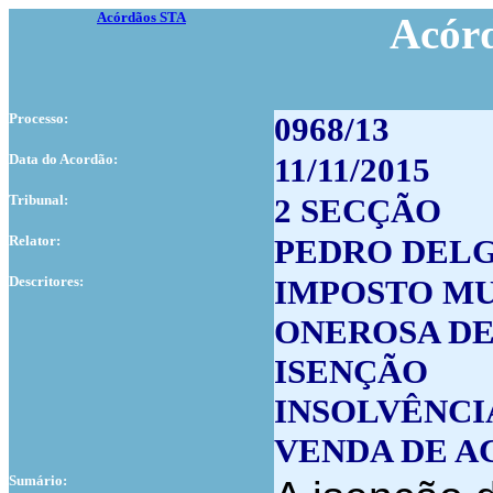
Acórdãos STA
Acór
Processo:
0968/13
Data do Acordão:
11/11/2015
Tribunal:
2 SECÇÃO
Relator:
PEDRO DEL
Descritores:
IMPOSTO MU
ONEROSA DE
ISENÇÃO
INSOLVÊNCI
VENDA DE A
Sumário: