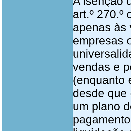
A isenção d
art.º 270.º
apenas às 
empresas o
universali
vendas e p
(enquanto 
desde que 
um plano d
pagamento,