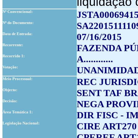
liquidação
Nº Convencional:
JSTA0006941
Nº do Documento:
SA2201511110
Data de Entrada:
07/16/2015
Recorrente:
FAZENDA PÚ
Recorrido 1:
A............
Votação:
UNANIMIDA
Meio Processual:
REC JURISD
Objecto:
SENT TAF B
Decisão:
NEGA PROV
Área Temática 1:
DIR FISC - IM
Legislação Nacional:
CIRE ART270
CPEREF ART1