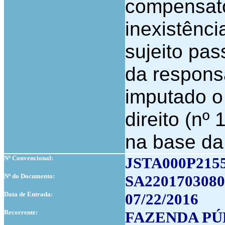
compensató
inexistênc
sujeito pas
da respons
imputado o
direito (nº
na base da 
Nº Convencional:
JSTA000P215
Nº do Documento:
SA2201703080
Data de Entrada:
07/22/2016
Recorrente:
FAZENDA PÚ