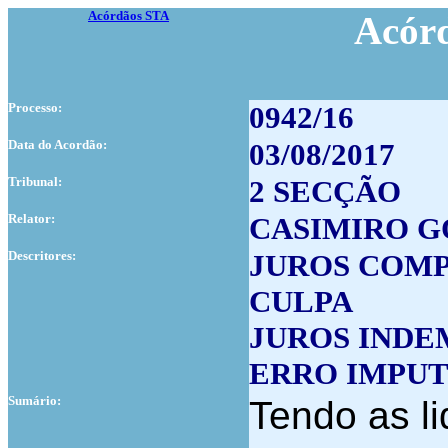
Acórdãos STA
Acór
Processo:
0942/16
Data do Acordão:
03/08/2017
Tribunal:
2 SECÇÃO
Relator:
CASIMIRO 
Descritores:
JUROS COM
CULPA
JUROS INDE
ERRO IMPUT
Sumário:
Tendo as li