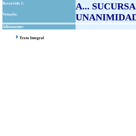
Recorrido 1:
A... SUCUR
Votação:
UNANIMIDA
Aditamento:
Texto Integral