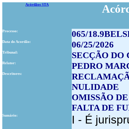
Acórdãos STA
Acór
Processo:
065/18.9BELS
Data do Acordão:
06/25/2026
Tribunal:
SECÇÃO DO 
Relator:
PEDRO MAR
Descritores:
RECLAMAÇ
NULIDADE
OMISSÃO DE
FALTA DE 
Sumário:
I - É juris