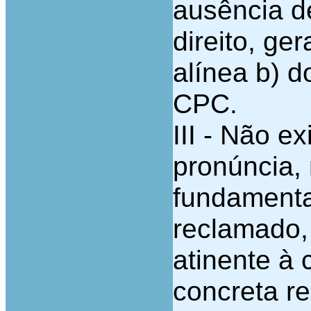
ausência d
direito, ge
alínea b) d
CPC.
III - Não e
pronúncia, 
fundamenta
reclamado,
atinente à 
concreta re