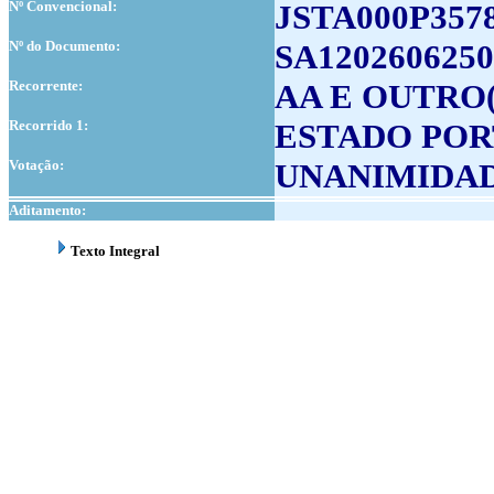
Nº Convencional:
JSTA000P357
Nº do Documento:
SA1202606250
Recorrente:
AA E OUTRO(
Recorrido 1:
ESTADO POR
Votação:
UNANIMIDA
Aditamento:
Texto Integral