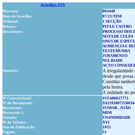
Acórdãos STA
Processo:
003448
Data do Acordão:
07/21/1950
Tribunal:
1 SECÇÃO
Relator:
PITA E CASTRO
Descritores:
PROCESSO DISC
NOTA DE CULPA
ONUS DE ESPECI
AUDIENCIA E DE
TESTEMUNHA
JURAMENTO
NULIDADE
ACTO CONSEQUE
Sumário:
A irregularidade 
desde que possa a
Constitui tambem
pela honra.
A nulidade do pro
Nº Convencional:
JSTA00027771
Nº do Documento:
SA1195007210034
Recorrente:
JUNIOR , JOÃO
Recorrido 1:
MINI
Votação:
UNANIMIDADE
Nº do Volume:
XVI
Ano da Publicação:
1952
Página:
51