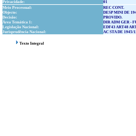
Privacidade:
01
Meio Processual:
REC CONT.
Objecto:
DESP MINI DE 194
Decisão:
PROVIDO.
Área Temática 1:
DIR ADM GER - 
Legislação Nacional:
EDF43 ART48 ART
Jurisprudência Nacional:
AC STA DE 1945/1
Texto Integral