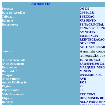
Acórdãos STA
Processo:
003636
Data do Acordão:
03/30/1951
Tribunal:
1 SECÇÃO
Relator:
VAZ PINTO
Descritores:
PENA CRIMINAL
PENA DISCIPLIN
AMNISTIA
INCIDENCIA
REINTEGRAÇÃO
GOVERNO
ACTO VINCULA
Sumário:
A amnistia conced
reintegração, ou
Nº Convencional:
JSTA00027378
Nº do Documento:
SA1195103300036
Recorrente:
MARQUES , VIRG
Recorrido 1:
MINFIN
Votação:
UNANIMIDADE
Nº do Volume:
XVII
Ano da Publicação:
1953
Página:
21
Privacidade:
01
Meio Processual:
REC CONT.
Objecto:
DESP MINFIN DE 1
Decisão:
NEGA PROVIMEN