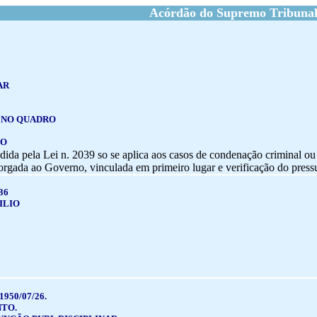
Acórdão do Supremo Tribunal
AR
 NO QUADRO
DO
ida pela Lei n. 2039 so se aplica aos casos de condenação criminal ou 
torgada ao Governo, vinculada em primeiro lugar e verificação do press
36
ILIO
950/07/26.
TO.