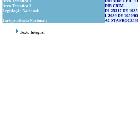
Área Temática 1:
DIR ADM GER - 
Área Temática 2:
DIR CRIM.
Legislação Nacional:
DL 25317 DE 1935
L 2039 DE 1950/05
Jurisprudência Nacional:
AC STA PROC3590 
Texto Integral