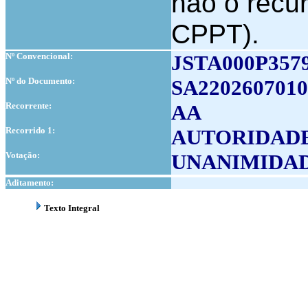
não o recur
CPPT).
Nº Convencional:
JSTA000P357
Nº do Documento:
SA2202607010
Recorrente:
AA
Recorrido 1:
AUTORIDADE
Votação:
UNANIMIDA
Aditamento:
Texto Integral