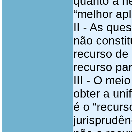
quanto à n
“melhor apl
II - As que
não consti
recurso de 
recurso par
III - O me
obter a uni
é o “recurs
jurisprudên