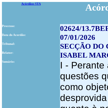
Acórdãos STA
Acór
Processo:
02624/13.7BE
Data do Acordão:
07/01/2026
Tribunal:
SECÇÃO DO 
Relator:
ISABEL MAR
Sumário:
I - Perante
questões q
como objet
desprovida