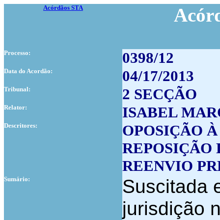
Acórdãos STA
Acór
Processo:
0398/12
Data do Acordão:
04/17/2013
Tribunal:
2 SECÇÃO
Relator:
ISABEL MAR
Descritores:
OPOSIÇÃO À
REPOSIÇÃO 
REENVIO PR
Sumário:
Suscitada 
jurisdição 