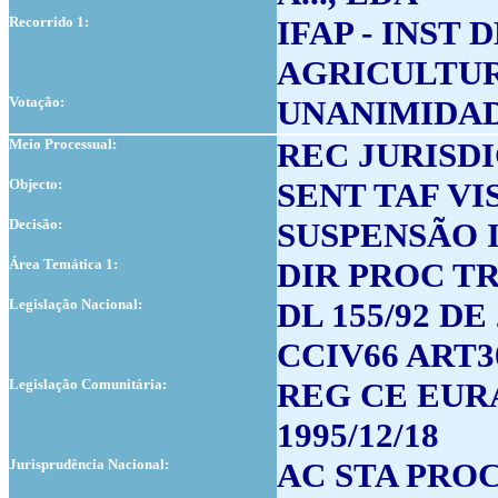
Recorrido 1:
IFAP - INST
AGRICULTURA
Votação:
UNANIMIDA
Meio Processual:
REC JURISD
Objecto:
SENT TAF VI
Decisão:
SUSPENSÃO 
Área Temática 1:
DIR PROC T
Legislação Nacional:
DL 155/92 DE 
CCIV66 ART3
Legislação Comunitária:
REG CE EUR
1995/12/18
Jurisprudência Nacional:
AC STA PROC0