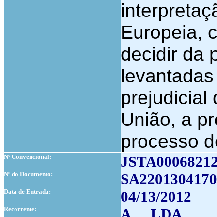
interpreta
Europeia, c
decidir da 
levantadas
prejudicial
União, a p
processo de
Nº Convencional:
JSTA0006821
Nº do Documento:
SA2201304170
Data de Entrada:
04/13/2012
Recorrente:
A..., LDA